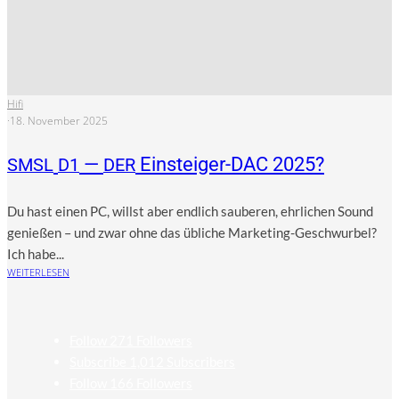
Hifi
·
18. November 2025
—
Einsteiger-DAC 2025?
SMSL
D1
DER
Du hast einen PC, willst aber end­lich sau­be­ren, ehr­li­chen Sound
genie­ßen – und zwar ohne das übli­che Mar­ke­ting-Geschwur­bel?
Ich habe...
WEITERLESEN
Follow
271
Followers
Subscribe
1,012
Subscribers
Follow
166
Followers