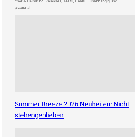
&
cher
Heim­ki­no. Releases, Tests, Deals – unab­hän­gig und
praxisnah.
Summer Breeze 2026 Neuheiten: Nicht
stehengeblieben