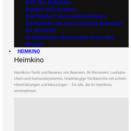
HiFi für Anfänger
Budget HiFi-System
Wattbedarf von Lautsprechern
berechnen: So viel Leistung brauchst
du wirklich
Transienten: Die kurzen Stars des
Klangs
HEIMKINO
Heimkino
Heim­ki­no-Tests und Reviews von Bea­mern, AV-Recei­vern, Laut­spre­
chern und Sur­round­sys­te­men. Unab­hän­gi­ge Test­be­rich­te mit ech­ten
Hör­erfah­run­gen und Mes­sun­gen – für alle, die ihr Heim­ki­no
ernstnehmen.