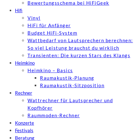
Bewertungs­schema bei HiFiGeek
Hifi
Vinyl
HiFi für Anfänger
Budget HiFi-System
Wattbedarf von Lautsprechern berechnen:
So viel Leistung brauchst du wirklich
Transienten: Die kurzen Stars des Klangs
Heimkino
Heimkino – Basics
Raumakustik-Planung
Raumakustik-Sitzposition
Rechner
Wattrechner für Lautsprecher und
Kopfhörer
Raummoden-Rechner
Konzerte
Festivals
Beratung