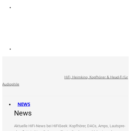
HiFi, Heimkino, Kopfhörer & Head-Fi für
Audiophile
NEWS
News
Aktu­el­le HiFi-News bei HiFi­Ge­ek: Kopf­hö­rer, DACs, Amps, Laut­spre­