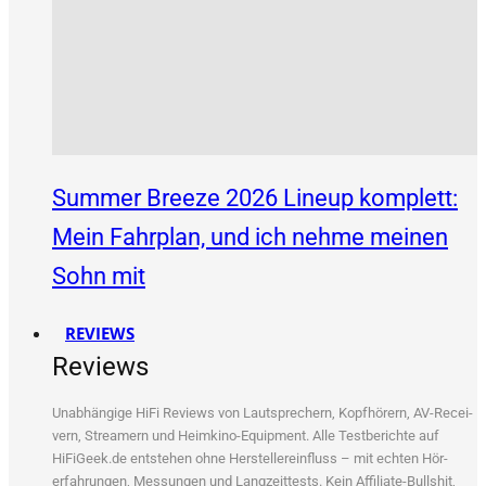
Summer Breeze 2026 Lineup komplett:
Mein Fahrplan, und ich nehme meinen
Sohn mit
REVIEWS
Reviews
Unab­hän­gi­ge HiFi Reviews von Laut­spre­chern, Kopf­hö­rern, AV-Recei­
vern, Strea­mern und Heim­ki­no-Equip­ment. Alle Test­be­rich­te auf
HiFiGeek.de ent­ste­hen ohne Her­stel­ler­ein­fluss – mit ech­ten Hör­
erfah­run­gen, Mes­sun­gen und Lang­zeit­tests. Kein Affi­lia­te-Bull­shit,