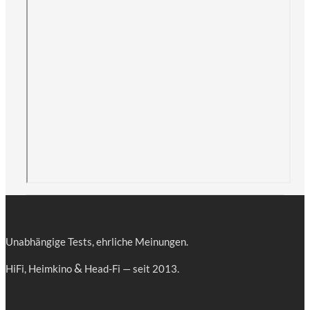
Unab­hän­gi­ge Tests, ehr­li­che Meinungen.
&
HiFi, Heim­ki­no
Head-Fi — seit 2013.