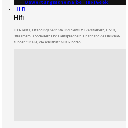
Bewertungs­schema bei HiFiGeek
HIFI
Hifi
HiFi-Tests, Erfah­rungs­be­rich­te und News zu Ver­stär­kern, DACs,
Strea­mern, Kopf­hö­rern und Laut­spre­chern. Unab­hän­gi­ge Ein­schät­
zun­gen für alle, die ernst­haft Musik hören.