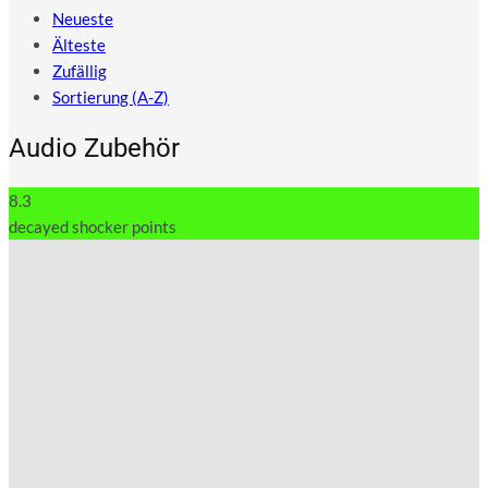
Neueste
Älteste
Zufällig
Sortierung (A-Z)
Audio Zubehör
8.3
decayed shocker points