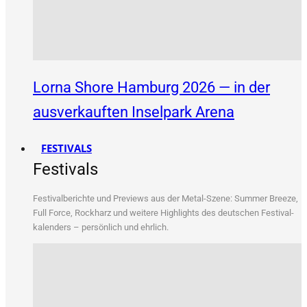
Lorna Shore Hamburg 2026 — in der
ausverkauften Inselpark Arena
FESTIVALS
Festivals
Fes­ti­val­be­rich­te und Pre­views aus der Metal-Sze­ne: Sum­mer Bree­ze,
Full Force, Rock­harz und wei­te­re High­lights des deut­schen Fes­ti­val­
ka­len­ders – per­sön­lich und ehrlich.