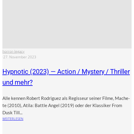
horror-legacy
·
27. November 2023
Hypnotic (2023) — Action / Mystery / Thriller
und mehr?
Alle ken­nen Robert Rodri­guez als Regis­seur sei­ner Fil­me, Mache­
te (2010), Ati­la: Batt­le Angel (2019) oder der Klas­si­ker From
Dusk Till...
WEITERLESEN