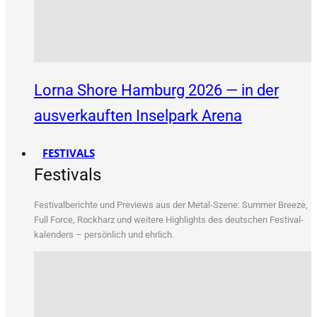
Lorna Shore Hamburg 2026 — in der
ausverkauften Inselpark Arena
FESTIVALS
Festivals
Fes­ti­val­be­rich­te und Pre­views aus der Metal-Sze­ne: Sum­mer Bree­ze,
Full Force, Rock­harz und wei­te­re High­lights des deut­schen Fes­ti­val­
ka­len­ders – per­sön­lich und ehrlich.