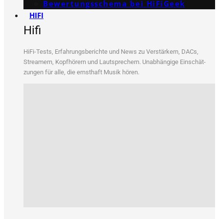
Bewertungs­schema bei HiFiGeek
HIFI
Hifi
HiFi-Tests, Erfah­rungs­be­rich­te und News zu Ver­stär­kern, DACs,
Strea­mern, Kopf­hö­rern und Laut­spre­chern. Unab­hän­gi­ge Ein­schät­
zun­gen für alle, die ernst­haft Musik hören.