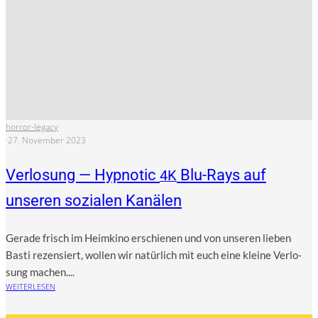
horror-legacy
·
27. November 2023
Verlosung — Hypnotic
Blu-Rays auf
4K
unseren sozialen Kanälen
Gera­de frisch im Heim­ki­no erschie­nen und von unse­ren lie­ben
Bas­ti rezen­siert, wol­len wir natür­lich mit euch eine klei­ne Ver­lo­
sung machen....
WEITERLESEN