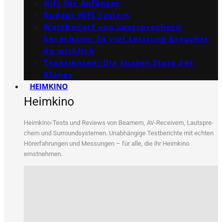
HiFi für Anfänger
Budget HiFi-System
Wattbedarf von Lautsprechern
berechnen: So viel Leistung brauchst
du wirklich
Transienten: Die kurzen Stars des
Klangs
HEIMKINO
Heimkino
Heim­ki­no-Tests und Reviews von Bea­mern, AV-Recei­vern, Laut­spre­
chern und Sur­round­sys­te­men. Unab­hän­gi­ge Test­be­rich­te mit ech­ten
Hör­erfah­run­gen und Mes­sun­gen – für alle, die ihr Heim­ki­no
ernstnehmen.