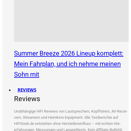
Summer Breeze 2026 Lineup komplett:
Mein Fahrplan, und ich nehme meinen
Sohn mit
REVIEWS
Reviews
Unab­hän­gi­ge HiFi Reviews von Laut­spre­chern, Kopf­hö­rern, AV-Recei­
vern, Strea­mern und Heim­ki­no-Equip­ment. Alle Test­be­rich­te auf
HiFiGeek.de ent­ste­hen ohne Her­stel­ler­ein­fluss – mit ech­ten Hör­
erfah­run­gen, Mes­sun­gen und Lang­zeit­tests. Kein Affi­lia­te-Bull­shit,