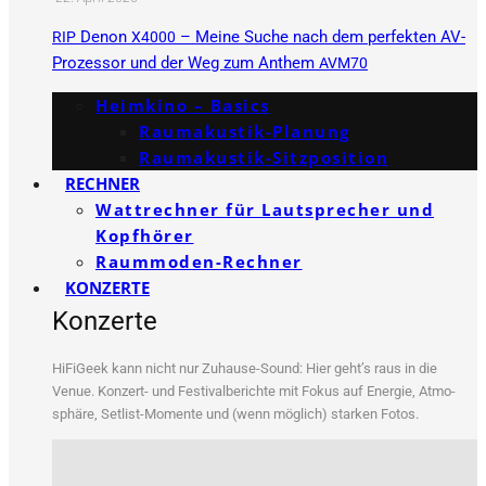
Denon
– Meine Suche nach dem perfekten AV-
RIP
X4000
Prozessor und der Weg zum Anthem
AVM70
Heimkino – Basics
Raumakustik-Planung
Raumakustik-Sitzposition
RECHNER
Wattrechner für Lautsprecher und
Kopfhörer
Raummoden-Rechner
KONZERTE
Konzerte
HiFi­Ge­ek kann nicht nur Zuhau­se-Sound: Hier geht’s raus in die
Venue. Kon­zert- und Fes­ti­val­be­rich­te mit Fokus auf Ener­gie, Atmo­
sphä­re, Set­list-Momen­te und (wenn mög­lich) star­ken Fotos.