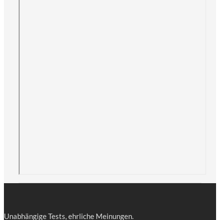
Unab­hän­gi­ge Tests, ehr­li­che Meinungen.