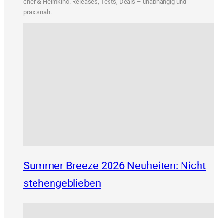
&
cher
Heim­ki­no. Releases, Tests, Deals – unab­hän­gig und
praxisnah.
Summer Breeze 2026 Neuheiten: Nicht
stehengeblieben