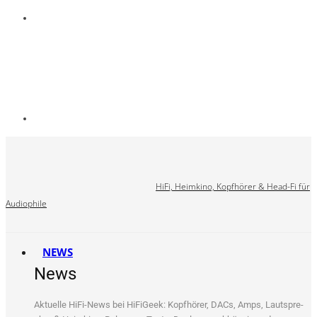
HiFi, Heimkino, Kopfhörer & Head-Fi für
Audiophile
NEWS
News
Aktu­el­le HiFi-News bei HiFi­Ge­ek: Kopf­hö­rer, DACs, Amps, Laut­spre­