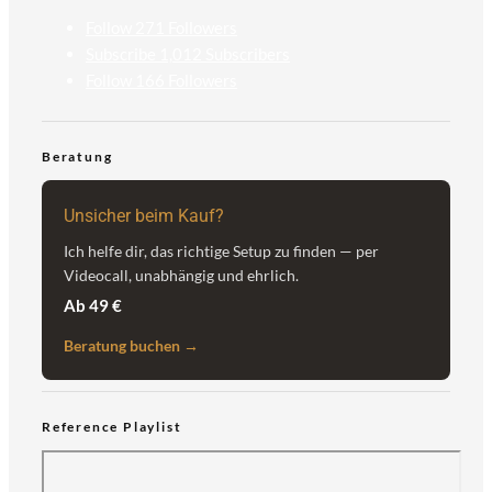
Follow
271
Followers
Subscribe
1,012
Subscribers
Follow
166
Followers
Beratung
Unsicher beim Kauf?
Ich helfe dir, das richtige Setup zu finden — per
Videocall, unabhängig und ehrlich.
Ab 49 €
Beratung buchen →
Reference Playlist