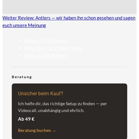
Weiter
Review: Antlers — wir haben ihn schon gesehen und sagen
euch unsere Meinung
Follow
271
Followers
Subscribe
1,012
Subscribers
Follow
166
Followers
Beratung
Unsicher beim Kauf?
Ich helfe dir, das richtige Setup zu finden — per
Videocall, unabhängig und ehrlich.
Ab 49 €
Beratung buchen →