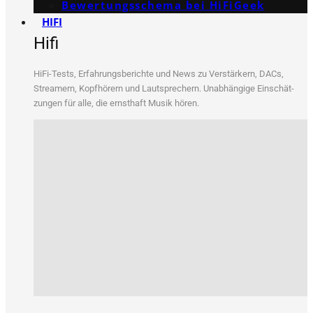
Bewertungs­schema bei HiFiGeek
HIFI
Hifi
HiFi-Tests, Erfah­rungs­be­rich­te und News zu Ver­stär­kern, DACs,
Strea­mern, Kopf­hö­rern und Laut­spre­chern. Unab­hän­gi­ge Ein­schät­
zun­gen für alle, die ernst­haft Musik hören.