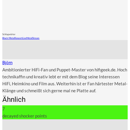
Schlagwörter
Black-Metal
Konzert
Live
Metal
Stream
Björn
Ambitionierter HiFi-Fan und Puppet-Master von hifigeek.de. Hoch
technikaffin und kreativ lebt er mit dem Blog seine Interessen
HiFi, Heimkino und Film aus. Weiterhin ist er Fan härtester Metal-
Klänge und schmeißt sich gerne mal ne Platte auf.
Ähnlich
7
decayed shocker points