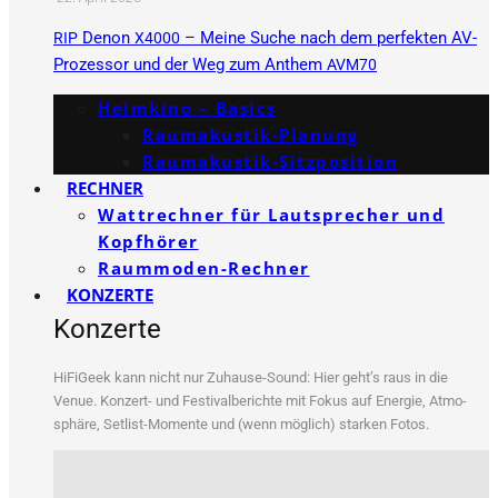
Denon
– Meine Suche nach dem perfekten AV-
RIP
X4000
Prozessor und der Weg zum Anthem
AVM70
Heimkino – Basics
Raumakustik-Planung
Raumakustik-Sitzposition
RECHNER
Wattrechner für Lautsprecher und
Kopfhörer
Raummoden-Rechner
KONZERTE
Konzerte
HiFi­Ge­ek kann nicht nur Zuhau­se-Sound: Hier geht’s raus in die
Venue. Kon­zert- und Fes­ti­val­be­rich­te mit Fokus auf Ener­gie, Atmo­
sphä­re, Set­list-Momen­te und (wenn mög­lich) star­ken Fotos.