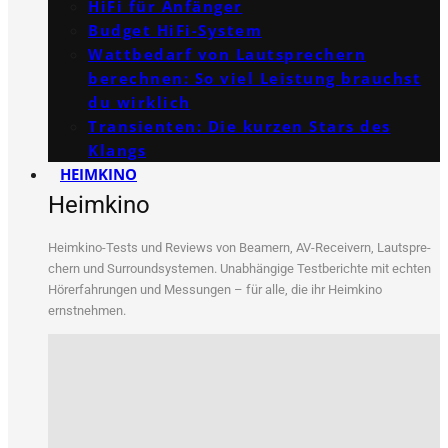
HiFi für Anfänger
Budget HiFi-System
Wattbedarf von Lautsprechern
berechnen: So viel Leistung brauchst
du wirklich
Transienten: Die kurzen Stars des
Klangs
HEIMKINO
Heimkino
Heim­ki­no-Tests und Reviews von Bea­mern, AV-Recei­vern, Laut­spre­
chern und Sur­round­sys­te­men. Unab­hän­gi­ge Test­be­rich­te mit ech­ten
Hör­erfah­run­gen und Mes­sun­gen – für alle, die ihr Heim­ki­no
ernstnehmen.