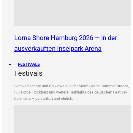
Lorna Shore Hamburg 2026 — in der
ausverkauften Inselpark Arena
FESTIVALS
Festivals
Fes­ti­val­be­rich­te und Pre­views aus der Metal-Sze­ne: Sum­mer Bree­ze,
Full Force, Rock­harz und wei­te­re High­lights des deut­schen Fes­ti­val­
ka­len­ders – per­sön­lich und ehrlich.