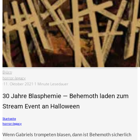
Björn
·
horror-legacy
·
11. Oktober 2021
·
1 Minute Lesedauer
30 Jahre Blasphemie — Behemoth laden zum
Stream Event an Halloween
Startseite
horror-legacy
Wenn Gabri­els trom­pe­ten bla­sen, dann ist Behe­mo­th sicher­lich