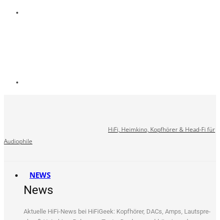
HiFi, Heimkino, Kopfhörer & Head-Fi für
Audiophile
NEWS
News
Aktu­el­le HiFi-News bei HiFi­Ge­ek: Kopf­hö­rer, DACs, Amps, Laut­spre­