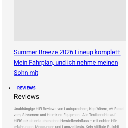
Summer Breeze 2026 Lineup komplett:
Mein Fahrplan, und ich nehme meinen
Sohn mit
REVIEWS
Reviews
Unab­hän­gi­ge HiFi Reviews von Laut­spre­chern, Kopf­hö­rern, AV-Recei­
vern, Strea­mern und Heim­ki­no-Equip­ment. Alle Test­be­rich­te auf
HiFiGeek.de ent­ste­hen ohne Her­stel­ler­ein­fluss – mit ech­ten Hör­
erfah­run­gen, Mes­sun­gen und Lang­zeit­tests. Kein Affi­lia­te-Bull­shit,