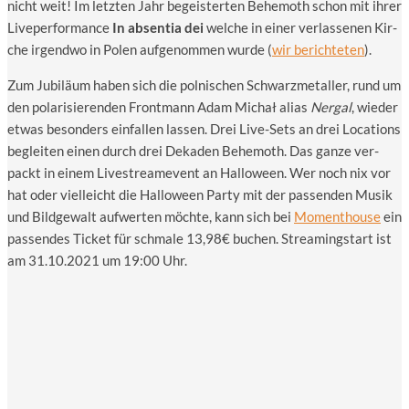
nicht weit! Im letz­ten Jahr begeis­ter­ten Behe­mo­th schon mit ihrer
Liv­e­per­for­mance
In absen­tia dei
wel­che in einer ver­las­se­nen Kir­
che irgend­wo in Polen auf­ge­nom­men wur­de (
wir berich­te­ten
).
Zum Jubi­lä­um haben sich die pol­ni­schen Schwarz­me­tal­ler, rund um
den pola­ri­sie­ren­den Front­mann Adam Michał ali­as
Ner­gal
, wie­der
etwas beson­ders ein­fal­len las­sen. Drei Live-Sets an drei Loca­ti­ons
beglei­ten einen durch drei Deka­den Behe­mo­th. Das gan­ze ver­
packt in einem Live­strea­me­vent an Hal­lo­ween. Wer noch nix vor
hat oder viel­leicht die Hal­lo­ween Par­ty mit der pas­sen­den Musik
und Bild­ge­walt auf­wer­ten möch­te, kann sich bei
Moment­house
ein
pas­sen­des Ticket für schma­le 13,98€ buchen. Strea­ming­start ist
am 31.10.2021 um 19:00 Uhr.