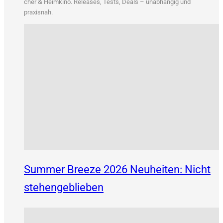
&
cher
Heim­ki­no. Releases, Tests, Deals – unab­hän­gig und
praxisnah.
Summer Breeze 2026 Neuheiten: Nicht
stehengeblieben