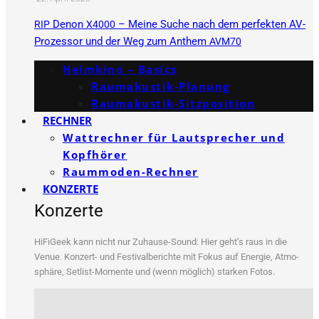
Denon
– Meine Suche nach dem perfekten AV-
RIP
X4000
Prozessor und der Weg zum Anthem
AVM70
Heimkino – Basics
Raumakustik-Planung
Raumakustik-Sitzposition
RECHNER
Wattrechner für Lautsprecher und
Kopfhörer
Raummoden-Rechner
KONZERTE
Konzerte
HiFi­Ge­ek kann nicht nur Zuhau­se-Sound: Hier geht’s raus in die
Venue. Kon­zert- und Fes­ti­val­be­rich­te mit Fokus auf Ener­gie, Atmo­
sphä­re, Set­list-Momen­te und (wenn mög­lich) star­ken Fotos.