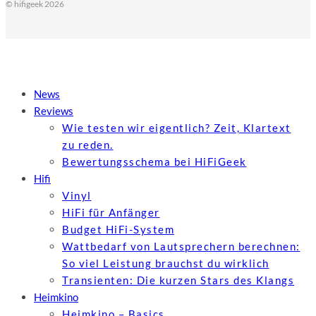
© hifigeek 2026
News
Reviews
Wie testen wir eigentlich? Zeit, Klartext
zu reden.
Bewertungs­schema bei HiFiGeek
Hifi
Vinyl
HiFi für Anfänger
Budget HiFi-System
Wattbedarf von Lautsprechern berechnen:
So viel Leistung brauchst du wirklich
Transienten: Die kurzen Stars des Klangs
Heimkino
Heimkino – Basics