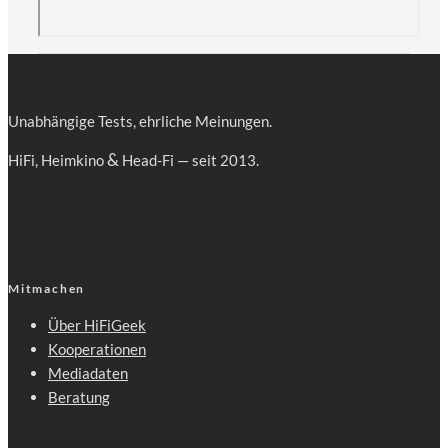
Unab­hän­gi­ge Tests, ehr­li­che Meinungen.
&
HiFi, Heim­ki­no
Head-Fi — seit 2013.
Mitmachen
Über HiFiGeek
Kooperationen
Mediadaten
Beratung