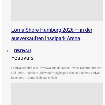
Lorna Shore Hamburg 2026 — in der
ausverkauften Inselpark Arena
FESTIVALS
Festivals
Fes­ti­val­be­rich­te und Pre­views aus der Metal-Sze­ne: Sum­mer Bree­ze,
Full Force, Rock­harz und wei­te­re High­lights des deut­schen Fes­ti­val­
ka­len­ders – per­sön­lich und ehrlich.