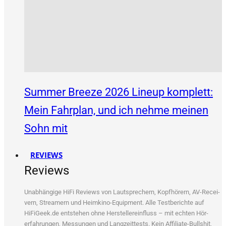
Summer Breeze 2026 Lineup komplett:
Mein Fahrplan, und ich nehme meinen
Sohn mit
REVIEWS
Reviews
Unab­hän­gi­ge HiFi Reviews von Laut­spre­chern, Kopf­hö­rern, AV-Recei­
vern, Strea­mern und Heim­ki­no-Equip­ment. Alle Test­be­rich­te auf
HiFiGeek.de ent­ste­hen ohne Her­stel­ler­ein­fluss – mit ech­ten Hör­
erfah­run­gen, Mes­sun­gen und Lang­zeit­tests. Kein Affi­lia­te-Bull­shit,