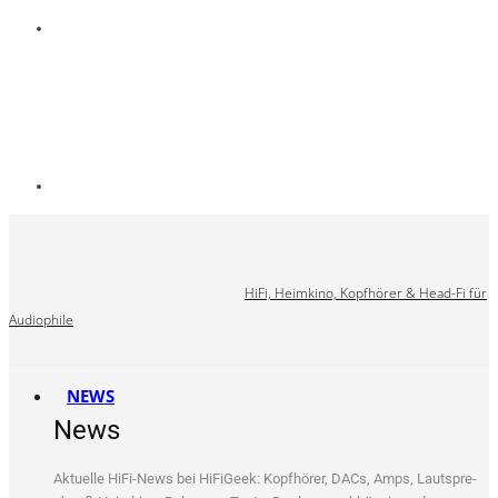
HiFi, Heimkino, Kopfhörer & Head-Fi für
Audiophile
NEWS
News
Aktu­el­le HiFi-News bei HiFi­Ge­ek: Kopf­hö­rer, DACs, Amps, Laut­spre­