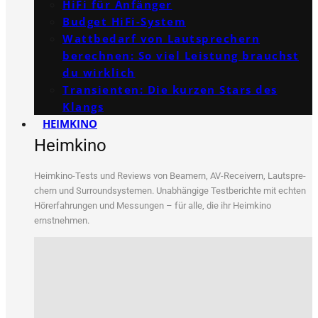
HiFi für Anfänger
Budget HiFi-System
Wattbedarf von Lautsprechern
berechnen: So viel Leistung brauchst
du wirklich
Transienten: Die kurzen Stars des
Klangs
HEIMKINO
Heimkino
Heim­ki­no-Tests und Reviews von Bea­mern, AV-Recei­vern, Laut­spre­
chern und Sur­round­sys­te­men. Unab­hän­gi­ge Test­be­rich­te mit ech­ten
Hör­erfah­run­gen und Mes­sun­gen – für alle, die ihr Heim­ki­no
ernstnehmen.