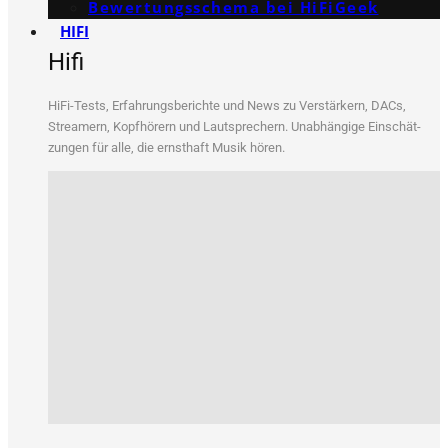
Bewertungs­schema bei HiFiGeek
HIFI
Hifi
HiFi-Tests, Erfah­rungs­be­rich­te und News zu Ver­stär­kern, DACs,
Strea­mern, Kopf­hö­rern und Laut­spre­chern. Unab­hän­gi­ge Ein­schät­
zun­gen für alle, die ernst­haft Musik hören.