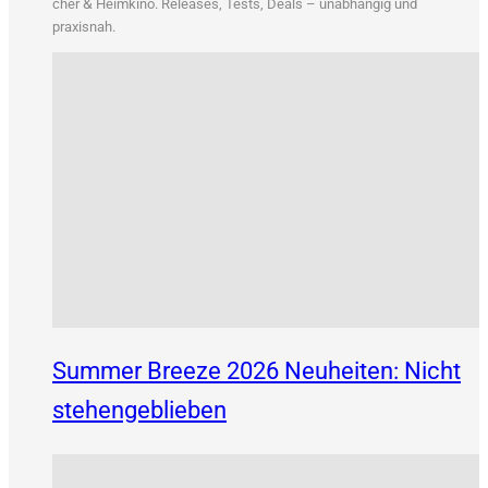
&
cher
Heim­ki­no. Releases, Tests, Deals – unab­hän­gig und
praxisnah.
Summer Breeze 2026 Neuheiten: Nicht
stehengeblieben