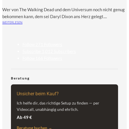
Wer von The Wal­king Dead und dem Uni­ver­sum noch nicht genug
bekom­men kann, dem sei Daryl Dixon ans Herz gelegt....
WEITERLESEN
Follow
271
Followers
Subscribe
1,012
Subscribers
Follow
166
Followers
Beratung
Unsicher beim Kauf?
Ich helfe dir, das richtige Setup zu finden — per
Videocall, unabhängig und ehrlich.
Ab 49 €
Beratung buchen →