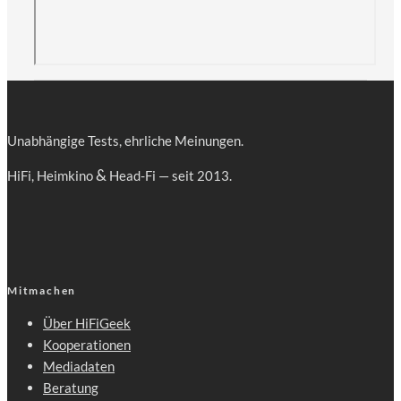
Unab­hän­gi­ge Tests, ehr­li­che Meinungen.
&
HiFi, Heim­ki­no
Head-Fi — seit 2013.
Mitmachen
Über HiFiGeek
Kooperationen
Mediadaten
Beratung