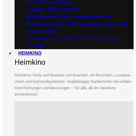
HiFi für Anfänger
Budget HiFi-System
Wattbedarf von Lautsprechern
berechnen: So viel Leistung brauchst
du wirklich
Transienten: Die kurzen Stars des
Klangs
HEIMKINO
Heimkino
Heim­ki­no-Tests und Reviews von Bea­mern, AV-Recei­vern, Laut­spre­
chern und Sur­round­sys­te­men. Unab­hän­gi­ge Test­be­rich­te mit ech­ten
Hör­erfah­run­gen und Mes­sun­gen – für alle, die ihr Heim­ki­no
ernstnehmen.