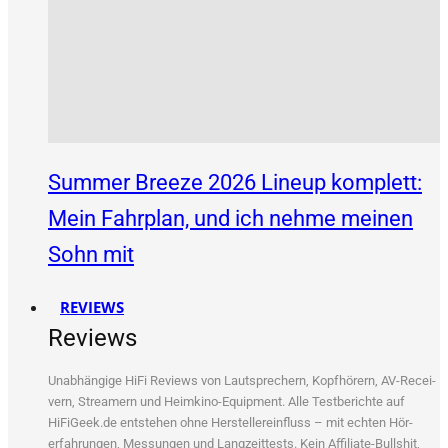
Summer Breeze 2026 Lineup komplett:
Mein Fahrplan, und ich nehme meinen
Sohn mit
REVIEWS
Reviews
Unab­hän­gi­ge HiFi Reviews von Laut­spre­chern, Kopf­hö­rern, AV-Recei­
vern, Strea­mern und Heim­ki­no-Equip­ment. Alle Test­be­rich­te auf
HiFiGeek.de ent­ste­hen ohne Her­stel­ler­ein­fluss – mit ech­ten Hör­
erfah­run­gen, Mes­sun­gen und Lang­zeit­tests. Kein Affi­lia­te-Bull­shit,