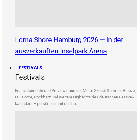
Lorna Shore Hamburg 2026 — in der
ausverkauften Inselpark Arena
FESTIVALS
Festivals
Fes­ti­val­be­rich­te und Pre­views aus der Metal-Sze­ne: Sum­mer Bree­ze,
Full Force, Rock­harz und wei­te­re High­lights des deut­schen Fes­ti­val­
ka­len­ders – per­sön­lich und ehrlich.