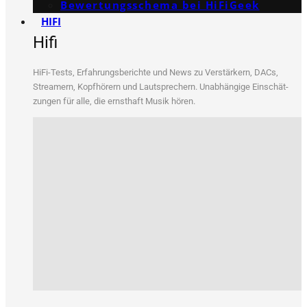
Bewertungs­schema bei HiFiGeek
HIFI
Hifi
HiFi-Tests, Erfah­rungs­be­rich­te und News zu Ver­stär­kern, DACs,
Strea­mern, Kopf­hö­rern und Laut­spre­chern. Unab­hän­gi­ge Ein­schät­
zun­gen für alle, die ernst­haft Musik hören.