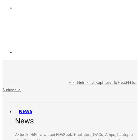
HiFi, Heimkino, Kopfhörer & Head-Fi für
Audiophile
NEWS
News
Aktu­el­le HiFi-News bei HiFi­Ge­ek: Kopf­hö­rer, DACs, Amps, Laut­spre­