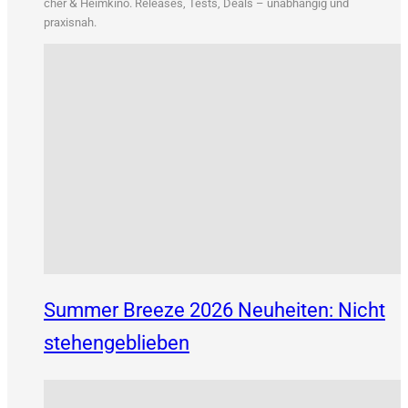
&
cher
Heim­ki­no. Releases, Tests, Deals – unab­hän­gig und
praxisnah.
Summer Breeze 2026 Neuheiten: Nicht
stehengeblieben