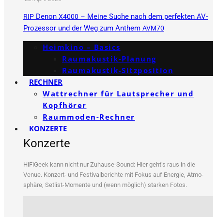
Denon
– Meine Suche nach dem perfekten AV-
RIP
X4000
Prozessor und der Weg zum Anthem
AVM70
Heimkino – Basics
Raumakustik-Planung
Raumakustik-Sitzposition
RECHNER
Wattrechner für Lautsprecher und
Kopfhörer
Raummoden-Rechner
KONZERTE
Konzerte
HiFi­Ge­ek kann nicht nur Zuhau­se-Sound: Hier geht’s raus in die
Venue. Kon­zert- und Fes­ti­val­be­rich­te mit Fokus auf Ener­gie, Atmo­
sphä­re, Set­list-Momen­te und (wenn mög­lich) star­ken Fotos.