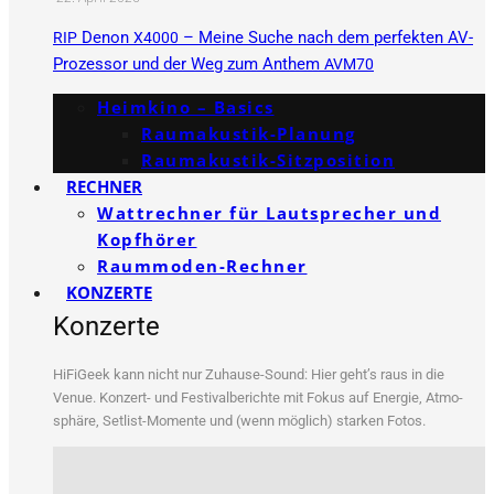
Denon
– Meine Suche nach dem perfekten AV-
RIP
X4000
Prozessor und der Weg zum Anthem
AVM70
Heimkino – Basics
Raumakustik-Planung
Raumakustik-Sitzposition
RECHNER
Wattrechner für Lautsprecher und
Kopfhörer
Raummoden-Rechner
KONZERTE
Konzerte
HiFi­Ge­ek kann nicht nur Zuhau­se-Sound: Hier geht’s raus in die
Venue. Kon­zert- und Fes­ti­val­be­rich­te mit Fokus auf Ener­gie, Atmo­
sphä­re, Set­list-Momen­te und (wenn mög­lich) star­ken Fotos.