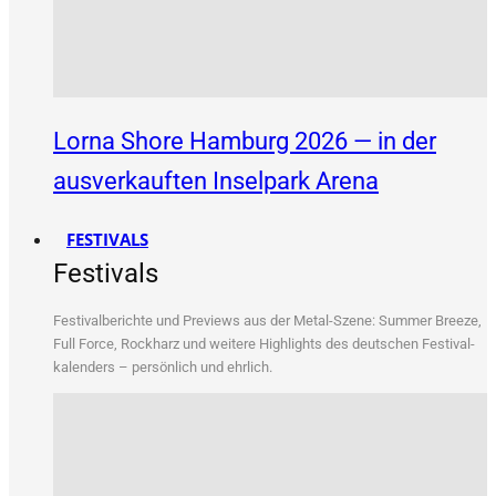
Lorna Shore Hamburg 2026 — in der
ausverkauften Inselpark Arena
FESTIVALS
Festivals
Fes­ti­val­be­rich­te und Pre­views aus der Metal-Sze­ne: Sum­mer Bree­ze,
Full Force, Rock­harz und wei­te­re High­lights des deut­schen Fes­ti­val­
ka­len­ders – per­sön­lich und ehrlich.