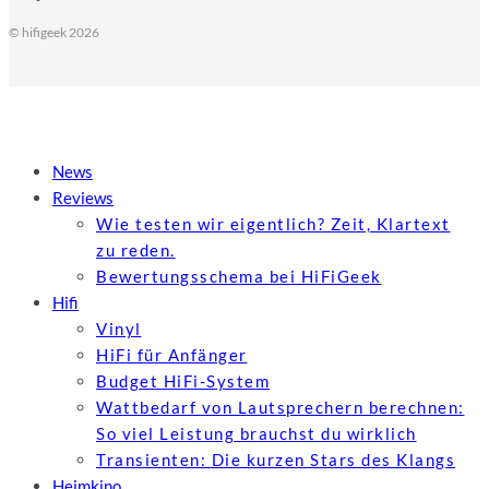
© hifigeek 2026
News
Reviews
Wie testen wir eigentlich? Zeit, Klartext
zu reden.
Bewertungs­schema bei HiFiGeek
Hifi
Vinyl
HiFi für Anfänger
Budget HiFi-System
Wattbedarf von Lautsprechern berechnen:
So viel Leistung brauchst du wirklich
Transienten: Die kurzen Stars des Klangs
Heimkino