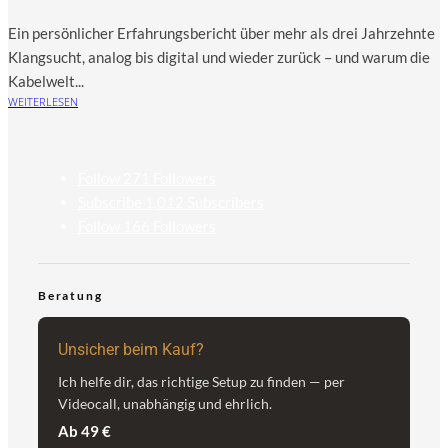
Ein per­sön­li­cher Erfah­rungs­be­richt über mehr als drei Jahr­zehn­te
Klang­sucht, ana­log bis digi­tal und wie­der zurück – und war­um die
Kabel­welt...
WEITERLESEN
Follow
271
Followers
Subscribe
1,012
Subscribers
Follow
166
Followers
Beratung
Unsicher beim Kauf?
Ich helfe dir, das richtige Setup zu finden — per
Videocall, unabhängig und ehrlich.
Ab 49 €