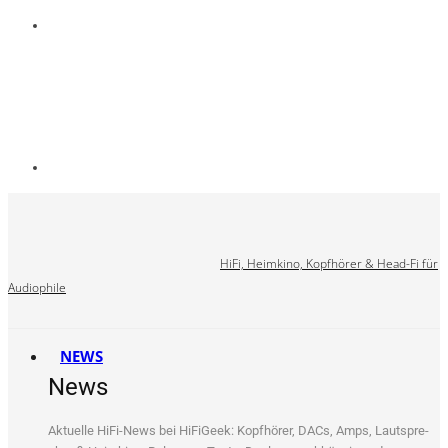
HiFi, Heimkino, Kopfhörer & Head-Fi für
Audiophile
NEWS
News
Aktu­el­le HiFi-News bei HiFi­Ge­ek: Kopf­hö­rer, DACs, Amps, Laut­spre­