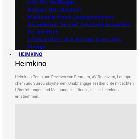
HiFi für Anfänger
Budget HiFi-System
Wattbedarf von Lautsprechern
berechnen: So viel Leistung brauchst
du wirklich
Transienten: Die kurzen Stars des
Klangs
HEIMKINO
Heimkino
Heim­ki­no-Tests und Reviews von Bea­mern, AV-Recei­vern, Laut­spre­
chern und Sur­round­sys­te­men. Unab­hän­gi­ge Test­be­rich­te mit ech­ten
Hör­erfah­run­gen und Mes­sun­gen – für alle, die ihr Heim­ki­no
ernstnehmen.