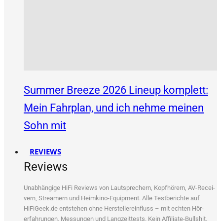
Summer Breeze 2026 Lineup komplett:
Mein Fahrplan, und ich nehme meinen
Sohn mit
REVIEWS
Reviews
Unab­hän­gi­ge HiFi Reviews von Laut­spre­chern, Kopf­hö­rern, AV-Recei­
vern, Strea­mern und Heim­ki­no-Equip­ment. Alle Test­be­rich­te auf
HiFiGeek.de ent­ste­hen ohne Her­stel­ler­ein­fluss – mit ech­ten Hör­
erfah­run­gen, Mes­sun­gen und Lang­zeit­tests. Kein Affi­lia­te-Bull­shit,