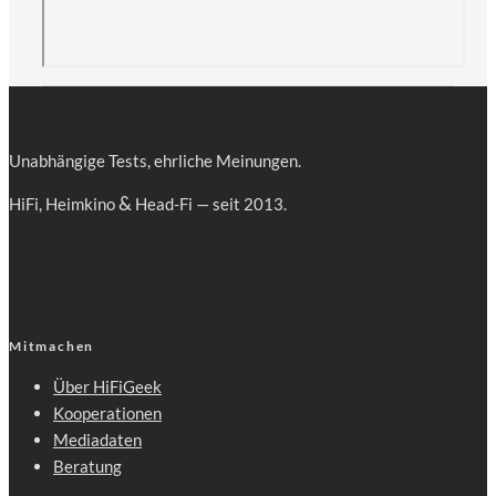
Unab­hän­gi­ge Tests, ehr­li­che Meinungen.
&
HiFi, Heim­ki­no
Head-Fi — seit 2013.
Mitmachen
Über HiFiGeek
Kooperationen
Mediadaten
Beratung