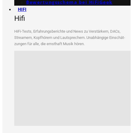
Bewertungs­schema bei HiFiGeek
HIFI
Hifi
HiFi-Tests, Erfah­rungs­be­rich­te und News zu Ver­stär­kern, DACs,
Strea­mern, Kopf­hö­rern und Laut­spre­chern. Unab­hän­gi­ge Ein­schät­
zun­gen für alle, die ernst­haft Musik hören.