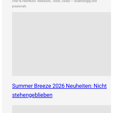
&
cher
Heim­ki­no. Releases, Tests, Deals – unab­hän­gig und
praxisnah.
Summer Breeze 2026 Neuheiten: Nicht
stehengeblieben