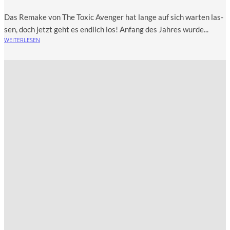
Das Remake von The Toxic Aven­ger hat lan­ge auf sich war­ten las­
sen, doch jetzt geht es end­lich los! Anfang des Jah­res wur­de...
WEITERLESEN