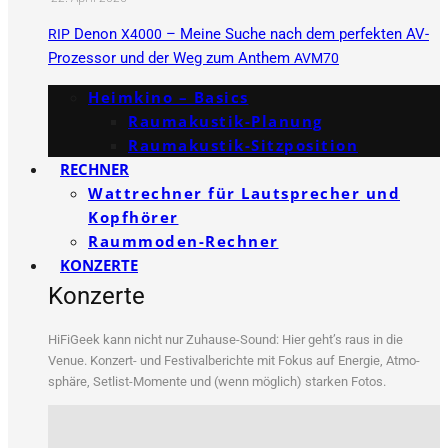
Denon
– Meine Suche nach dem perfekten AV-
RIP
X4000
Prozessor und der Weg zum Anthem
AVM70
Heimkino – Basics
Raumakustik-Planung
Raumakustik-Sitzposition
RECHNER
Wattrechner für Lautsprecher und
Kopfhörer
Raummoden-Rechner
KONZERTE
Konzerte
HiFi­Ge­ek kann nicht nur Zuhau­se-Sound: Hier geht’s raus in die
Venue. Kon­zert- und Fes­ti­val­be­rich­te mit Fokus auf Ener­gie, Atmo­
sphä­re, Set­list-Momen­te und (wenn mög­lich) star­ken Fotos.