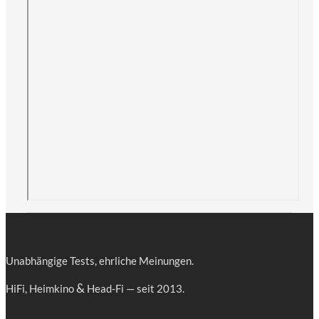
Unab­hän­gi­ge Tests, ehr­li­che Meinungen.
&
HiFi, Heim­ki­no
Head-Fi — seit 2013.