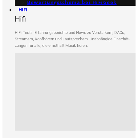
Bewertungs­schema bei HiFiGeek
HIFI
Hifi
HiFi-Tests, Erfah­rungs­be­rich­te und News zu Ver­stär­kern, DACs,
Strea­mern, Kopf­hö­rern und Laut­spre­chern. Unab­hän­gi­ge Ein­schät­
zun­gen für alle, die ernst­haft Musik hören.