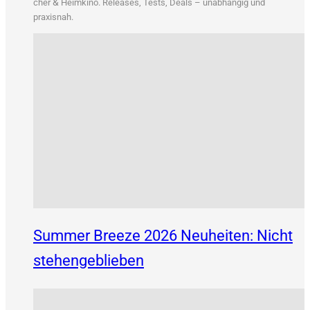
&
cher
Heim­ki­no. Releases, Tests, Deals – unab­hän­gig und
praxisnah.
Summer Breeze 2026 Neuheiten: Nicht
stehengeblieben