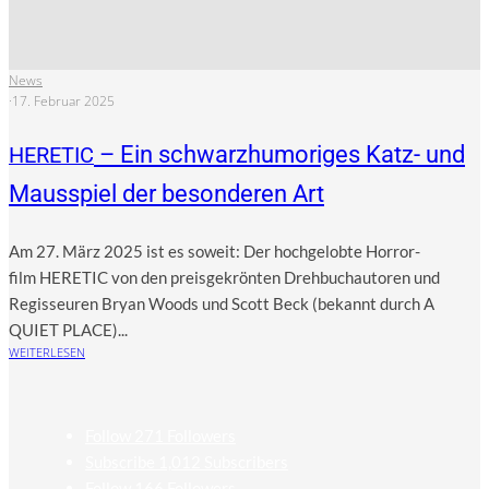
News
·
17. Februar 2025
– Ein schwarzhumoriges Katz- und
HERETIC
Mausspiel der besonderen Art
Am 27. März 2025 ist es soweit: Der hoch­ge­lob­te Hor­ror­
film HERETIC von den preis­ge­krön­ten Dreh­buch­au­to­ren und
Regis­seu­ren Bryan Woods und Scott Beck (bekannt durch A
QUIET PLACE)...
WEITERLESEN
Follow
271
Followers
Subscribe
1,012
Subscribers
Follow
166
Followers