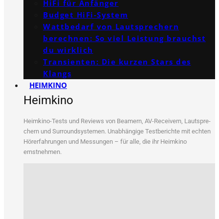
HiFi für Anfänger
Budget HiFi-System
Wattbedarf von Lautsprechern
berechnen: So viel Leistung brauchst
du wirklich
Transienten: Die kurzen Stars des
Klangs
HEIMKINO
Heimkino
Heim­ki­no-Tests und Reviews von Bea­mern, AV-Recei­vern, Laut­spre­
chern und Sur­round­sys­te­men. Unab­hän­gi­ge Test­be­rich­te mit ech­ten
Hör­erfah­run­gen und Mes­sun­gen – für alle, die ihr Heim­ki­no
ernstnehmen.