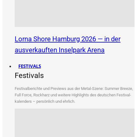
Lorna Shore Hamburg 2026 — in der
ausverkauften Inselpark Arena
FESTIVALS
Festivals
Fes­ti­val­be­rich­te und Pre­views aus der Metal-Sze­ne: Sum­mer Bree­ze,
Full Force, Rock­harz und wei­te­re High­lights des deut­schen Fes­ti­val­
ka­len­ders – per­sön­lich und ehrlich.