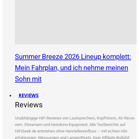
Summer Breeze 2026 Lineup komplett:
Mein Fahrplan, und ich nehme meinen
Sohn mit
REVIEWS
Reviews
Unab­hän­gi­ge HiFi Reviews von Laut­spre­chern, Kopf­hö­rern, AV-Recei­
vern, Strea­mern und Heim­ki­no-Equip­ment. Alle Test­be­rich­te auf
HiFiGeek.de ent­ste­hen ohne Her­stel­ler­ein­fluss – mit ech­ten Hör­
erfah­run­gen, Mes­sun­gen und Lang­zeit­tests. Kein Affi­lia­te-Bull­shit,