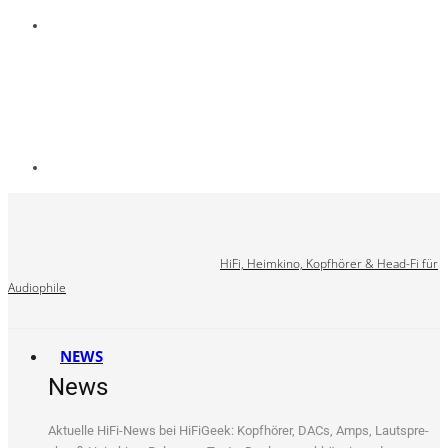
HiFi, Heimkino, Kopfhörer & Head-Fi für
Audiophile
NEWS
News
Aktu­el­le HiFi-News bei HiFi­Ge­ek: Kopf­hö­rer, DACs, Amps, Laut­spre­