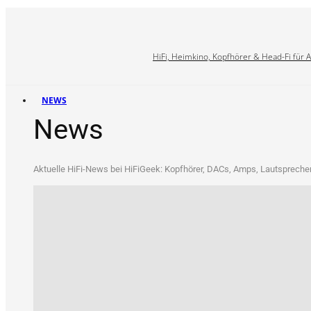
HiFi, Heimkino, Kopfhörer & Head-Fi für 
NEWS
News
Aktu­el­le HiFi-News bei HiFi­Ge­ek: Kopf­hö­rer, DACs, Amps, Laut­spre­che