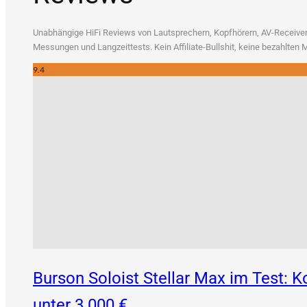
Unab­hän­gi­ge HiFi Reviews von Laut­spre­chern, Kopf­hö­rern, AV-Recei­vern
Mes­sun­gen und Lang­zeit­tests. Kein Affi­lia­te-Bull­shit, kei­ne bezahl­te
9.4
Burson Soloist Stellar Max im Test:
unter 3.000 €