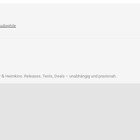
Audiophile
&
r
Heim­ki­no. Releases, Tests, Deals – unab­hän­gig und praxisnah.