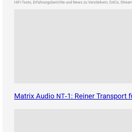
HiFi-Tests, Erfah­rungs­be­rich­te und News zu Ver­stär­kern, DACs, Strea­me
Matrix Audio
‑1: Reiner Transport 
NT