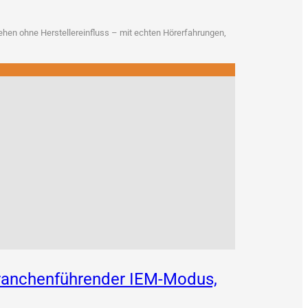
en ohne Her­stel­ler­ein­fluss – mit ech­ten Hör­erfah­run­gen,
 branchenführender IEM-Modus,