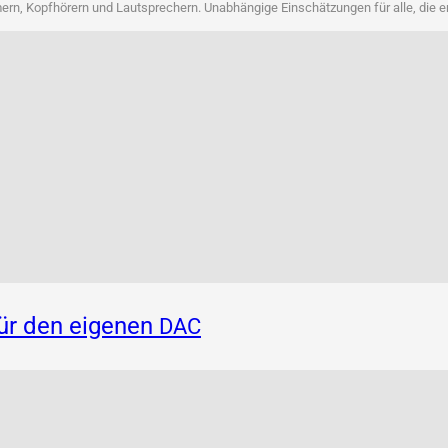
rn, Kopf­hö­rern und Laut­spre­chern. Unab­hän­gi­ge Ein­schät­zun­gen für alle, die 
für den eigenen
DAC