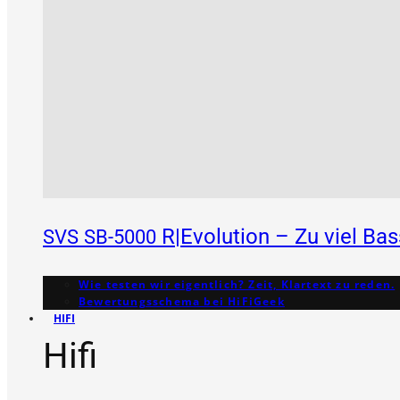
R|Evolution – Zu viel Ba
SVS
SB-5000
Wie testen wir eigentlich? Zeit, Klartext zu reden.
Bewertungs­schema bei HiFiGeek
HIFI
Hifi