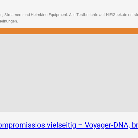
, Strea­mern und Heim­ki­no-Equip­ment. Alle Test­be­rich­te auf HiFiGeek.de ent­ste­h
n Meinungen.
 Kompromisslos vielseitig – Voyager-DNA,