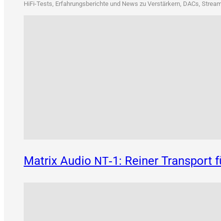
HiFi-Tests, Erfah­rungs­be­rich­te und News zu Ver­stär­kern, DACs, Strea­me
Matrix Audio
‑1: Reiner Transport 
NT