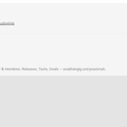
Audiophile
&
r
Heim­ki­no. Releases, Tests, Deals – unab­hän­gig und praxisnah.