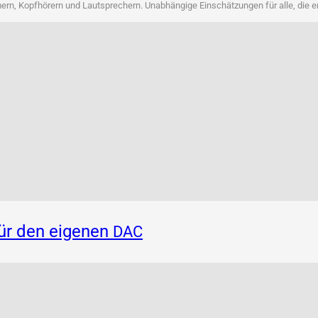
rn, Kopf­hö­rern und Laut­spre­chern. Unab­hän­gi­ge Ein­schät­zun­gen für alle, die 
für den eigenen
DAC