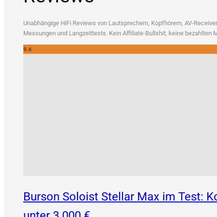
Unab­hän­gi­ge HiFi Reviews von Laut­spre­chern, Kopf­hö­rern, AV-Recei­vern
Mes­sun­gen und Lang­zeit­tests. Kein Affi­lia­te-Bull­shit, kei­ne bezahl­te
9.4
Burson Soloist Stellar Max im Test:
unter 3.000 €