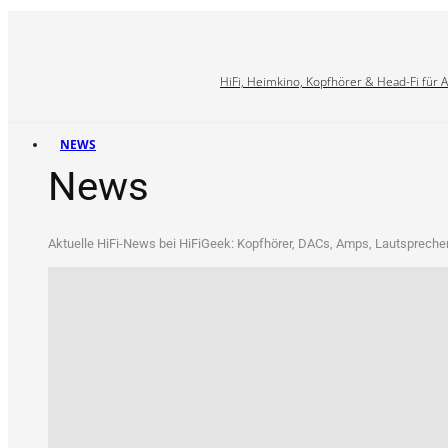
HiFi, Heimkino, Kopfhörer & Head-Fi für 
NEWS
News
Aktu­el­le HiFi-News bei HiFi­Ge­ek: Kopf­hö­rer, DACs, Amps, Laut­spre­che