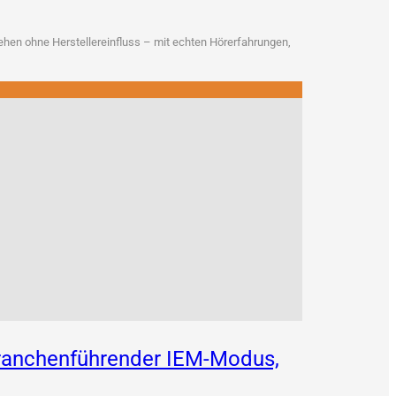
en ohne Her­stel­ler­ein­fluss – mit ech­ten Hör­erfah­run­gen,
 branchenführender IEM-Modus,