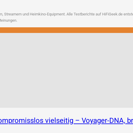
, Strea­mern und Heim­ki­no-Equip­ment. Alle Test­be­rich­te auf HiFiGeek.de ent­ste­h
n Meinungen.
 Kompromisslos vielseitig – Voyager-DNA,