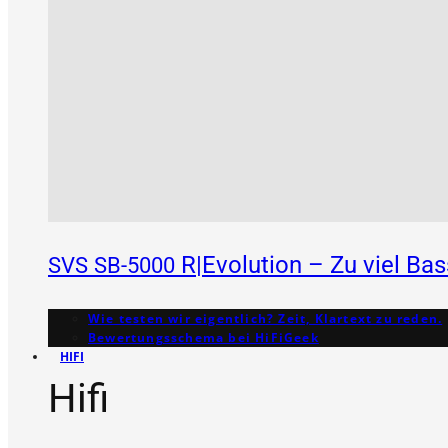
R|Evolution – Zu viel Ba
SVS
SB-5000
Wie testen wir eigentlich? Zeit, Klartext zu reden.
Bewertungs­schema bei HiFiGeek
HIFI
Hifi