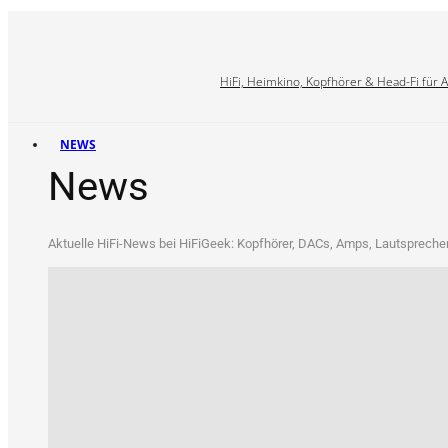
HiFi, Heimkino, Kopfhörer & Head-Fi für 
NEWS
News
Aktu­el­le HiFi-News bei HiFi­Ge­ek: Kopf­hö­rer, DACs, Amps, Laut­spre­che