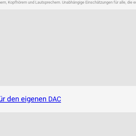
rn, Kopf­hö­rern und Laut­spre­chern. Unab­hän­gi­ge Ein­schät­zun­gen für alle, die 
für den eigenen
DAC