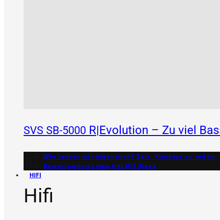
R|Evolution – Zu viel Ba
SVS
SB-5000
Wie testen wir eigentlich? Zeit, Klartext zu reden.
Bewertungs­schema bei HiFiGeek
HIFI
Hifi