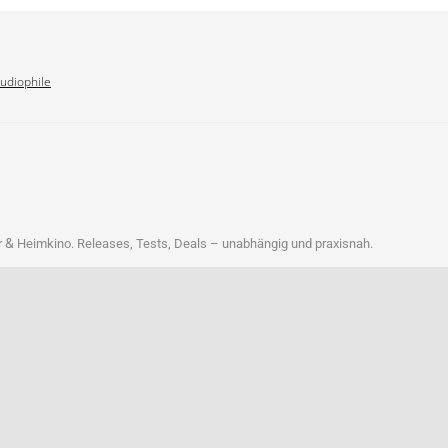
Audiophile
&
r
Heim­ki­no. Releases, Tests, Deals – unab­hän­gig und praxisnah.