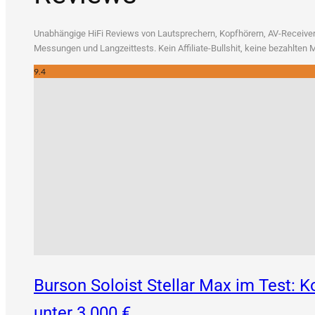
Unab­hän­gi­ge HiFi Reviews von Laut­spre­chern, Kopf­hö­rern, AV-Recei­vern
Mes­sun­gen und Lang­zeit­tests. Kein Affi­lia­te-Bull­shit, kei­ne bezahl­te
9.4
Burson Soloist Stellar Max im Test:
unter 3.000 €