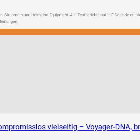
, Strea­mern und Heim­ki­no-Equip­ment. Alle Test­be­rich­te auf HiFiGeek.de ent­ste­h
n Meinungen.
 Kompromisslos vielseitig – Voyager-DNA,