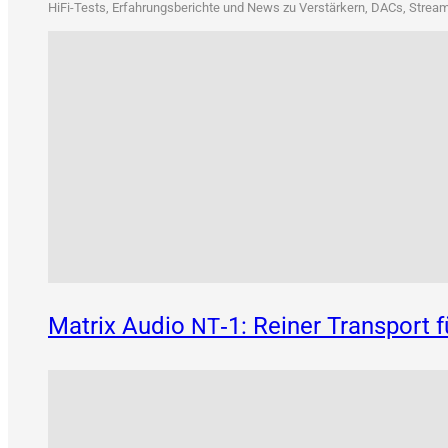
HiFi-Tests, Erfah­rungs­be­rich­te und News zu Ver­stär­kern, DACs, Strea­me
Matrix Audio
‑1: Reiner Transport 
NT