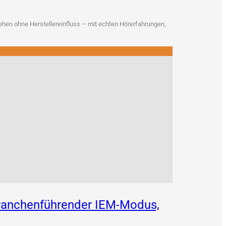
en ohne Her­stel­ler­ein­fluss – mit ech­ten Hör­erfah­run­gen,
 branchenführender IEM-Modus,