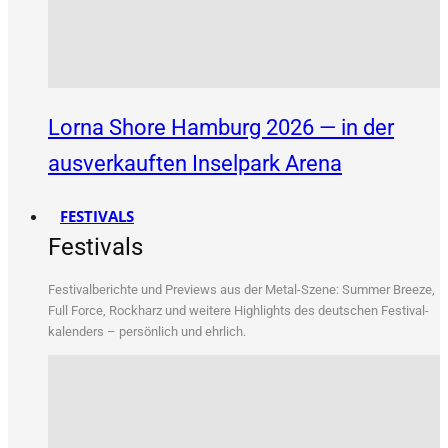
Lorna Shore Hamburg 2026 — in der
ausverkauften Inselpark Arena
FESTIVALS
Festivals
Fes­ti­val­be­rich­te und Pre­views aus der Metal-Sze­ne: Sum­mer Bree­ze,
Full Force, Rock­harz und wei­te­re High­lights des deut­schen Fes­ti­val­
ka­len­ders – per­sön­lich und ehrlich.