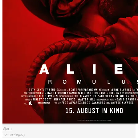
Björn
·
horror-legacy