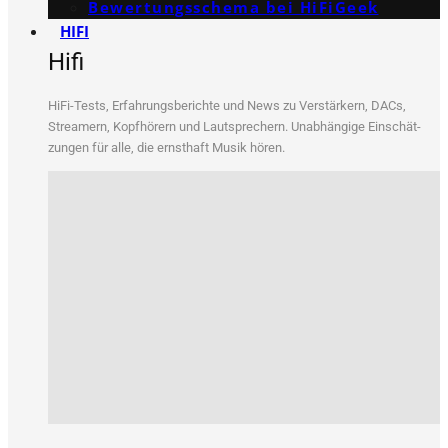
Bewertungs­schema bei HiFiGeek
HIFI
Hifi
HiFi-Tests, Erfah­rungs­be­rich­te und News zu Ver­stär­kern, DACs,
Strea­mern, Kopf­hö­rern und Laut­spre­chern. Unab­hän­gi­ge Ein­schät­
zun­gen für alle, die ernst­haft Musik hören.