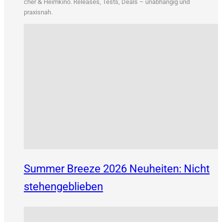
&
cher
Heim­ki­no. Releases, Tests, Deals – unab­hän­gig und
praxisnah.
Summer Breeze 2026 Neuheiten: Nicht
stehengeblieben