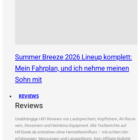
Summer Breeze 2026 Lineup komplett:
Mein Fahrplan, und ich nehme meinen
Sohn mit
REVIEWS
Reviews
Unab­hän­gi­ge HiFi Reviews von Laut­spre­chern, Kopf­hö­rern, AV-Recei­
vern, Strea­mern und Heim­ki­no-Equip­ment. Alle Test­be­rich­te auf
HiFiGeek.de ent­ste­hen ohne Her­stel­ler­ein­fluss – mit ech­ten Hör­
erfah­run­gen, Mes­sun­gen und Lang­zeit­tests. Kein Affi­lia­te-Bull­shit,