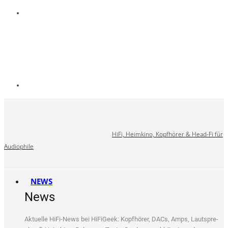
HiFi, Heimkino, Kopfhörer & Head-Fi für
Audiophile
NEWS
News
Aktu­el­le HiFi-News bei HiFi­Ge­ek: Kopf­hö­rer, DACs, Amps, Laut­spre­