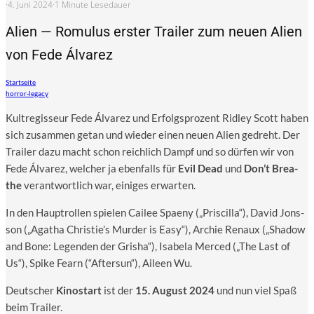
·
4. Juni 2024
·
1 Minute Lesedauer
Alien — Romulus erster Trailer zum neuen Alien
von Fede Álvarez
Startseite
horror-legacy
Kult­re­gis­seur Fede Álva­rez und Erfolgs­pro­zent Rid­ley Scott haben
sich zusam­men getan und wie­der einen neu­en Ali­en gedreht. Der
Trai­ler dazu macht schon reich­lich Dampf und so dür­fen wir von
Fede Álva­rez, wel­cher ja eben­falls für
Evil Dead
und
Don’t Brea­
the
ver­ant­wort­lich war, eini­ges erwarten.
In den Haupt­rol­len spie­len Cai­lee Spae­ny („Pri­scil­la“), David Jons­
son („Aga­tha Christie’s Mur­der is Easy“), Archie Renaux („Shadow
and Bone: Legen­den der Gri­sha“), Isa­be­la Mer­ced („The Last of
Us“), Spike Fearn (“After­sun“), Aileen Wu.
Deut­scher
Kino­start
ist der
15. August 2024
und nun viel Spaß
beim Trailer.