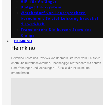
HiFi für Anfänger
Budget HiFi-System
Wattbedarf von Lautsprechern
berechnen: So viel Leistung brauchst
du wirklich
Transienten: Die kurzen Stars des
Klangs
HEIMKINO
Heimkino
Heim­ki­no-Tests und Reviews von Bea­mern, AV-Recei­vern, Laut­spre­
chern und Sur­round­sys­te­men. Unab­hän­gi­ge Test­be­rich­te mit ech­ten
Hör­erfah­run­gen und Mes­sun­gen – für alle, die ihr Heim­ki­no
ernstnehmen.