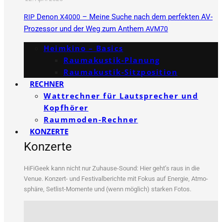
Denon
– Meine Suche nach dem perfekten AV-
RIP
X4000
Prozessor und der Weg zum Anthem
AVM70
Heimkino – Basics
Raumakustik-Planung
Raumakustik-Sitzposition
RECHNER
Wattrechner für Lautsprecher und
Kopfhörer
Raummoden-Rechner
KONZERTE
Konzerte
HiFi­Ge­ek kann nicht nur Zuhau­se-Sound: Hier geht’s raus in die
Venue. Kon­zert- und Fes­ti­val­be­rich­te mit Fokus auf Ener­gie, Atmo­
sphä­re, Set­list-Momen­te und (wenn mög­lich) star­ken Fotos.