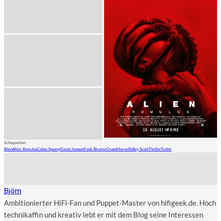
Schlagwörter
Alien
Alien: Romulus
Cailee Spaeny
David Jonsson
Fede Álvarez
Grusel
Horror
Ridley Scott
Thriller
Trailer
Björn
Ambitionierter HiFi-Fan und Puppet-Master von hifigeek.de. Hoch
technikaffin und kreativ lebt er mit dem Blog seine Interessen