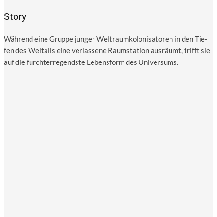
Story
Wäh­rend eine Grup­pe jun­ger Welt­raum­ko­lo­ni­sa­to­ren in den Tie­
fen des Welt­alls eine ver­las­se­ne Raum­sta­ti­on aus­räumt, trifft sie
auf die furcht­erre­gends­te Lebens­form des Universums.