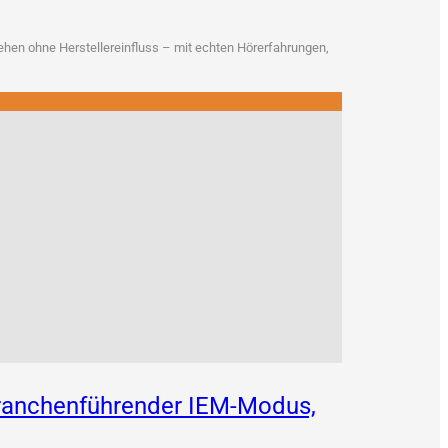
en ohne Her­stel­ler­ein­fluss – mit ech­ten Hör­erfah­run­gen,
 branchenführender IEM-Modus,