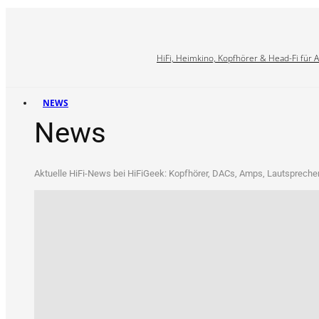
HiFi, Heimkino, Kopfhörer & Head-Fi für 
NEWS
News
Aktu­el­le HiFi-News bei HiFi­Ge­ek: Kopf­hö­rer, DACs, Amps, Laut­spre­che