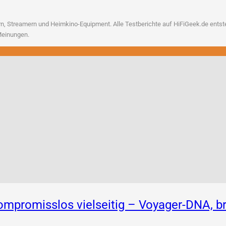
, Strea­mern und Heim­ki­no-Equip­ment. Alle Test­be­rich­te auf HiFiGeek.de ent­ste­h
n Meinungen.
 Kompromisslos vielseitig – Voyager-DNA,