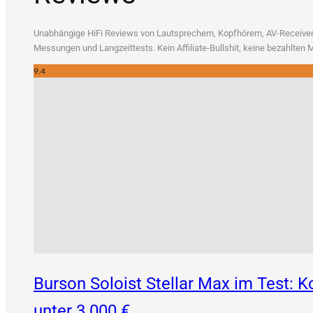
Unab­hän­gi­ge HiFi Reviews von Laut­spre­chern, Kopf­hö­rern, AV-Recei­vern
Mes­sun­gen und Lang­zeit­tests. Kein Affi­lia­te-Bull­shit, kei­ne bezahl­te
9.4
Burson Soloist Stellar Max im Test:
unter 3.000 €