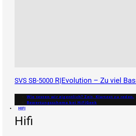
R|Evolution – Zu viel Ba
SVS
SB-5000
Wie testen wir eigentlich? Zeit, Klartext zu reden.
Bewertungs­schema bei HiFiGeek
HIFI
Hifi