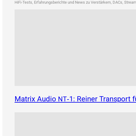
HiFi-Tests, Erfah­rungs­be­rich­te und News zu Ver­stär­kern, DACs, Strea­me
Matrix Audio
‑1: Reiner Transport 
NT