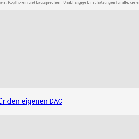
rn, Kopf­hö­rern und Laut­spre­chern. Unab­hän­gi­ge Ein­schät­zun­gen für alle, die 
für den eigenen
DAC