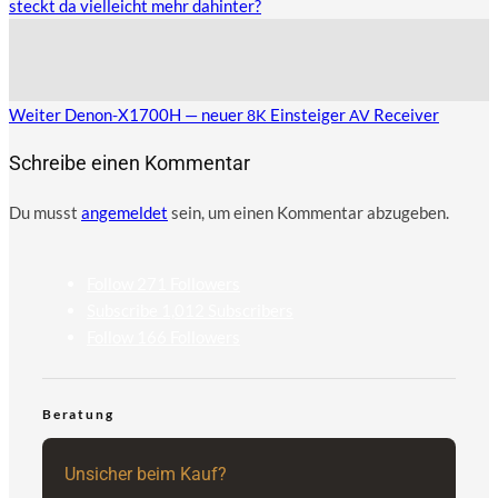
steckt da vielleicht mehr dahinter?
Weiter
Denon-X1700H — neuer
Einsteiger
Receiver
8K
AV
Schreibe einen Kommentar
Du musst
angemeldet
sein, um einen Kommentar abzugeben.
Follow
271
Followers
Subscribe
1,012
Subscribers
Follow
166
Followers
Beratung
Unsicher beim Kauf?