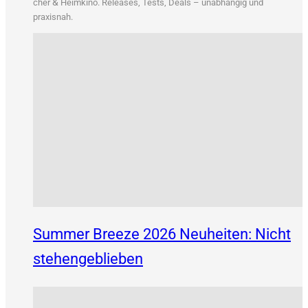
&
cher
Heim­ki­no. Releases, Tests, Deals – unab­hän­gig und
praxisnah.
Summer Breeze 2026 Neuheiten: Nicht
stehengeblieben