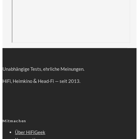
Unab­hän­gi­ge Tests, ehr­li­che Meinungen.
&
HiFi, Heim­ki­no
Head-Fi — seit 2013.
Mitmachen
Über HiFiGeek