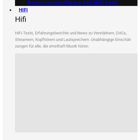
Bewertungs­schema bei HiFiGeek
HIFI
Hifi
HiFi-Tests, Erfah­rungs­be­rich­te und News zu Ver­stär­kern, DACs,
Strea­mern, Kopf­hö­rern und Laut­spre­chern. Unab­hän­gi­ge Ein­schät­
zun­gen für alle, die ernst­haft Musik hören.