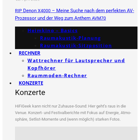
Denon
– Meine Suche nach dem perfekten AV-
RIP
X4000
Prozessor und der Weg zum Anthem
AVM70
Heimkino – Basics
Raumakustik-Planung
Raumakustik-Sitzposition
RECHNER
Wattrechner für Lautsprecher und
Kopfhörer
Raummoden-Rechner
KONZERTE
Konzerte
HiFi­Ge­ek kann nicht nur Zuhau­se-Sound: Hier geht’s raus in die
Venue. Kon­zert- und Fes­ti­val­be­rich­te mit Fokus auf Ener­gie, Atmo­
sphä­re, Set­list-Momen­te und (wenn mög­lich) star­ken Fotos.