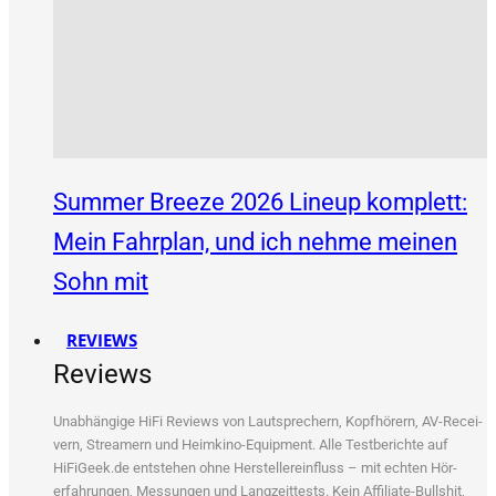
Summer Breeze 2026 Lineup komplett:
Mein Fahrplan, und ich nehme meinen
Sohn mit
REVIEWS
Reviews
Unab­hän­gi­ge HiFi Reviews von Laut­spre­chern, Kopf­hö­rern, AV-Recei­
vern, Strea­mern und Heim­ki­no-Equip­ment. Alle Test­be­rich­te auf
HiFiGeek.de ent­ste­hen ohne Her­stel­ler­ein­fluss – mit ech­ten Hör­
erfah­run­gen, Mes­sun­gen und Lang­zeit­tests. Kein Affi­lia­te-Bull­shit,