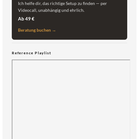
Ich helfe dir, das richtige Setup zu finden — per
Videocall, unabhängig und ehrlich.
Ab 49 €
Beratung buchen →
Reference Playlist