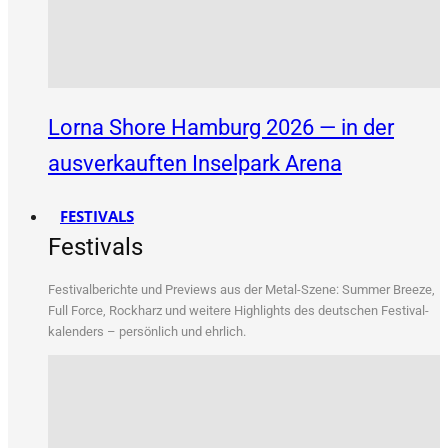
Lorna Shore Hamburg 2026 — in der
ausverkauften Inselpark Arena
FESTIVALS
Festivals
Fes­ti­val­be­rich­te und Pre­views aus der Metal-Sze­ne: Sum­mer Bree­ze,
Full Force, Rock­harz und wei­te­re High­lights des deut­schen Fes­ti­val­
ka­len­ders – per­sön­lich und ehrlich.