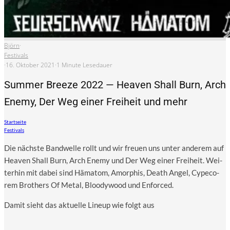
Björn
·
Festivals
·
16. Oktober 2021
·
1 Minute Lesedauer
Summer Breeze 2022 — Heaven Shall Burn, Arch
Enemy, Der Weg einer Freiheit und mehr
Startseite
Festivals
Die nächs­te Band­wel­le rollt und wir freu­en uns unter ande­rem auf
Hea­ven Shall Burn, Arch Ene­my und Der Weg einer Frei­heit. Wei­
ter­hin mit dabei sind Häma­tom, Amor­phis, Death Angel, Cype­co­
rem Brot­hers Of Metal, Bloo­dy­wood und Enforced.
Damit sieht das aktu­el­le Lin­e­up wie folgt aus