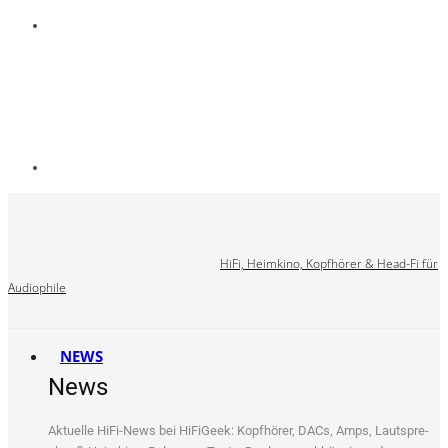
HiFi, Heimkino, Kopfhörer & Head-Fi für
Audiophile
NEWS
News
Aktu­el­le HiFi-News bei HiFi­Ge­ek: Kopf­hö­rer, DACs, Amps, Laut­spre­