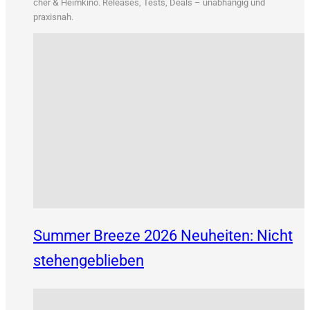
&
cher
Heim­ki­no. Releases, Tests, Deals – unab­hän­gig und
praxisnah.
Summer Breeze 2026 Neuheiten: Nicht
stehengeblieben