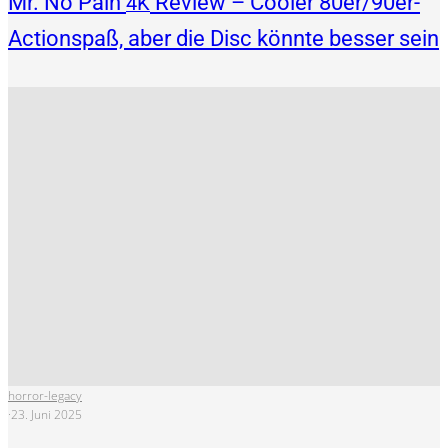
Mr. No Pain
Review – Cooler 80er/90er-
4K
Actionspaß, aber die Disc könnte besser sein
horror-legacy
·
23. Juni 2025