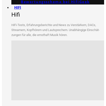
Bewertungs­schema bei HiFiGeek
HIFI
Hifi
HiFi-Tests, Erfah­rungs­be­rich­te und News zu Ver­stär­kern, DACs,
Strea­mern, Kopf­hö­rern und Laut­spre­chern. Unab­hän­gi­ge Ein­schät­
zun­gen für alle, die ernst­haft Musik hören.