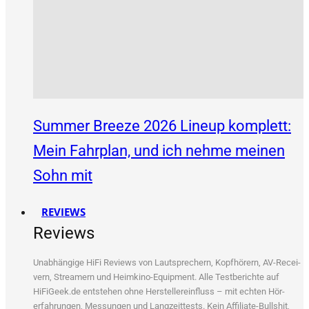
Summer Breeze 2026 Lineup komplett:
Mein Fahrplan, und ich nehme meinen
Sohn mit
REVIEWS
Reviews
Unab­hän­gi­ge HiFi Reviews von Laut­spre­chern, Kopf­hö­rern, AV-Recei­
vern, Strea­mern und Heim­ki­no-Equip­ment. Alle Test­be­rich­te auf
HiFiGeek.de ent­ste­hen ohne Her­stel­ler­ein­fluss – mit ech­ten Hör­
erfah­run­gen, Mes­sun­gen und Lang­zeit­tests. Kein Affi­lia­te-Bull­shit,