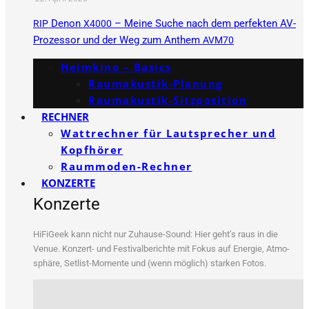
Denon
– Meine Suche nach dem perfekten AV-
RIP
X4000
Prozessor und der Weg zum Anthem
AVM70
Heimkino – Basics
Raumakustik-Planung
Raumakustik-Sitzposition
RECHNER
Wattrechner für Lautsprecher und
Kopfhörer
Raummoden-Rechner
KONZERTE
Konzerte
HiFi­Ge­ek kann nicht nur Zuhau­se-Sound: Hier geht’s raus in die
Venue. Kon­zert- und Fes­ti­val­be­rich­te mit Fokus auf Ener­gie, Atmo­
sphä­re, Set­list-Momen­te und (wenn mög­lich) star­ken Fotos.