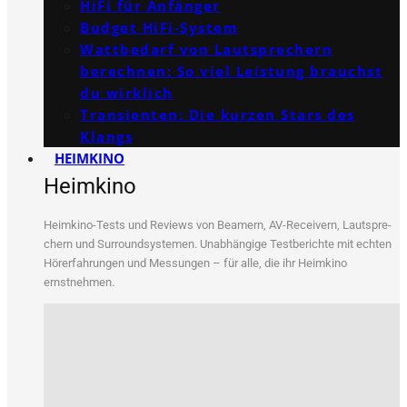
HiFi für Anfänger
Budget HiFi-System
Wattbedarf von Lautsprechern
berechnen: So viel Leistung brauchst
du wirklich
Transienten: Die kurzen Stars des
Klangs
HEIMKINO
Heimkino
Heim­ki­no-Tests und Reviews von Bea­mern, AV-Recei­vern, Laut­spre­
chern und Sur­round­sys­te­men. Unab­hän­gi­ge Test­be­rich­te mit ech­ten
Hör­erfah­run­gen und Mes­sun­gen – für alle, die ihr Heim­ki­no
ernstnehmen.