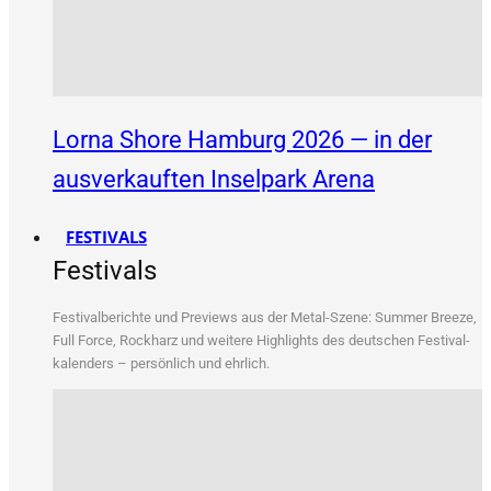
Lorna Shore Hamburg 2026 — in der
ausverkauften Inselpark Arena
FESTIVALS
Festivals
Fes­ti­val­be­rich­te und Pre­views aus der Metal-Sze­ne: Sum­mer Bree­ze,
Full Force, Rock­harz und wei­te­re High­lights des deut­schen Fes­ti­val­
ka­len­ders – per­sön­lich und ehrlich.