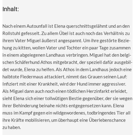
Inhalt:
Nach einem Auto­un­fall ist Ele­na quer­schnitts­ge­lähmt und an den
Roll­stuhl gefes­selt. Zu allem Übel ist auch noch das Ver­hält­nis zu
ihrem Vater Miguel äußerst ange­spannt. Um ihre gestör­te Bezie­
hung zu kit­ten, wol­len Vater und Toch­ter ein paar Tage zusam­men
in einem abge­le­ge­nen Land­haus ver­brin­gen. Miguel hat den bel­gi­
schen Schä­fer­hund Athos mit­ge­bracht, der spe­zi­ell dafür aus­ge­bil­
det wur­de, Ele­na zu hel­fen. Als Athos in dem Land­haus jedoch eine
halb­to­te Fle­der­maus atta­ckiert, nimmt das Grau­en sei­nen Lauf:
Infi­ziert mit einer Krank­heit, wird der Hund immer aggres­si­ver.
Als Miguel dann auch noch einen töd­li­chen Herz­in­farkt erlei­det,
sieht Ele­na sich einer toll­wü­ti­gen Bes­tie gegen­über, der sie wegen
ihrer Behin­de­rung bei­na­he nichts ent­ge­gen­set­zen kann. Ele­na
muss im Kampf gegen ein wild­ge­wor­de­nes, tod­brin­gen­des Tier all
ihre Kräf­te mobi­li­sie­ren, um über­haupt eine Über­le­bens­chan­ce
zu haben.