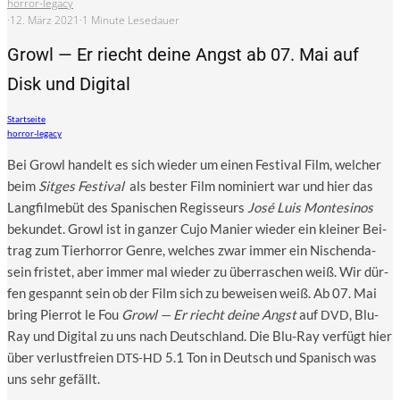
horror-legacy
·
12. März 2021
·
1 Minute Lesedauer
Growl — Er riecht deine Angst ab 07. Mai auf
Disk und Digital
Startseite
horror-legacy
Bei Growl han­delt es sich wie­der um einen Fes­ti­val Film, wel­cher
beim
Sit­ges Fes­ti­val
als bes­ter Film nomi­niert war und hier das
Lang­film­ebüt des Spa­ni­schen Regis­seurs
José Luis Mon­te­si­nos
bekun­det. Growl ist in gan­zer Cujo Manier wie­der ein klei­ner Bei­
trag zum Tier­hor­ror Gen­re, wel­ches zwar immer ein Nischen­da­
sein fris­tet, aber immer mal wie­der zu über­ra­schen weiß. Wir dür­
fen gespannt sein ob der Film sich zu bewei­sen weiß. Ab 07. Mai
bring Pier­rot le Fou
Growl — Er riecht dei­ne Angst
auf
, Blu-
DVD
Ray und Digi­tal zu uns nach Deutsch­land. Die Blu-Ray ver­fügt hier
über ver­lust­frei­en
5.1 Ton in Deutsch und Spa­nisch was
DTS-HD
uns sehr gefällt.