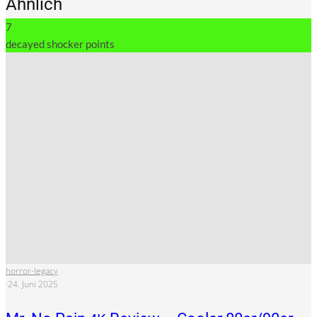
Ähnlich
7
decayed shocker points
horror-legacy
·
24. Juni 2025