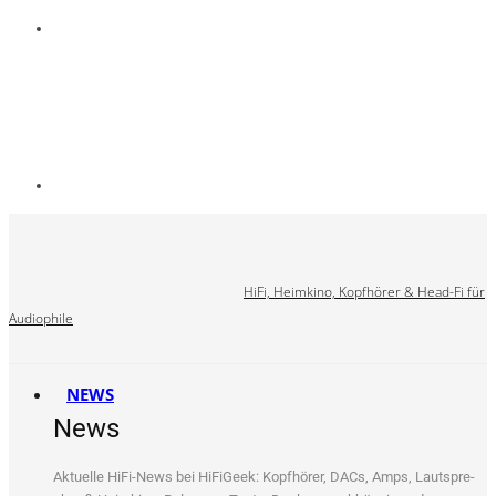
HiFi, Heimkino, Kopfhörer & Head-Fi für
Audiophile
NEWS
News
Aktu­el­le HiFi-News bei HiFi­Ge­ek: Kopf­hö­rer, DACs, Amps, Laut­spre­