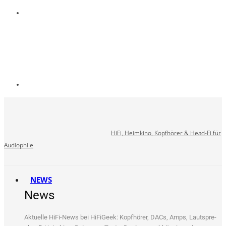
HiFi, Heimkino, Kopfhörer & Head-Fi für
Audiophile
NEWS
News
Aktu­el­le HiFi-News bei HiFi­Ge­ek: Kopf­hö­rer, DACs, Amps, Laut­spre­