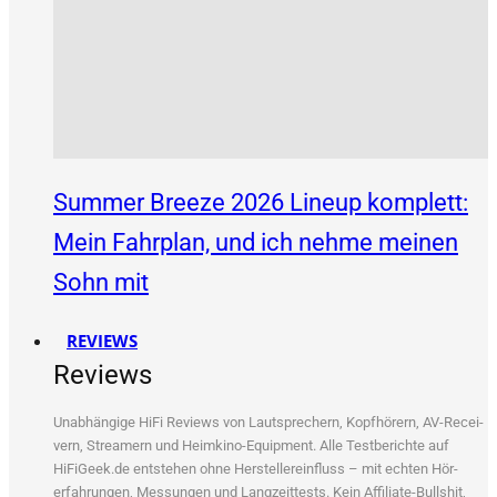
Summer Breeze 2026 Lineup komplett:
Mein Fahrplan, und ich nehme meinen
Sohn mit
REVIEWS
Reviews
Unab­hän­gi­ge HiFi Reviews von Laut­spre­chern, Kopf­hö­rern, AV-Recei­
vern, Strea­mern und Heim­ki­no-Equip­ment. Alle Test­be­rich­te auf
HiFiGeek.de ent­ste­hen ohne Her­stel­ler­ein­fluss – mit ech­ten Hör­
erfah­run­gen, Mes­sun­gen und Lang­zeit­tests. Kein Affi­lia­te-Bull­shit,