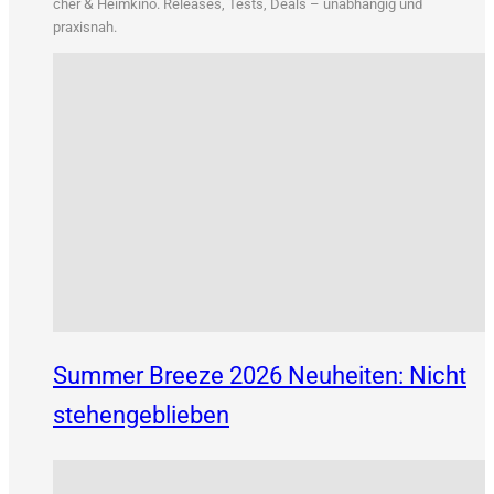
&
cher
Heim­ki­no. Releases, Tests, Deals – unab­hän­gig und
praxisnah.
Summer Breeze 2026 Neuheiten: Nicht
stehengeblieben