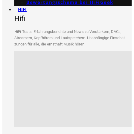
Bewertungs­schema bei HiFiGeek
HIFI
Hifi
HiFi-Tests, Erfah­rungs­be­rich­te und News zu Ver­stär­kern, DACs,
Strea­mern, Kopf­hö­rern und Laut­spre­chern. Unab­hän­gi­ge Ein­schät­
zun­gen für alle, die ernst­haft Musik hören.