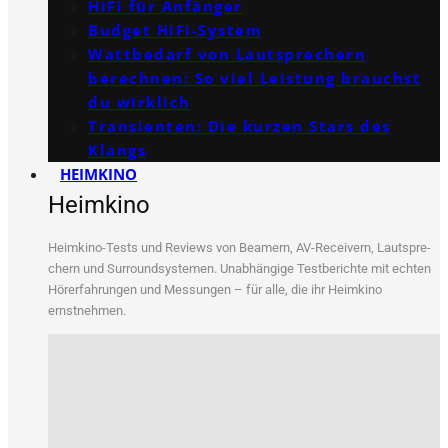
HiFi für Anfänger
Budget HiFi-System
Wattbedarf von Lautsprechern
berechnen: So viel Leistung brauchst
du wirklich
Transienten: Die kurzen Stars des
Klangs
HEIMKINO
Heimkino
Heim­ki­no-Tests und Reviews von Bea­mern, AV-Recei­vern, Laut­spre­
chern und Sur­round­sys­te­men. Unab­hän­gi­ge Test­be­rich­te mit ech­ten
Hör­erfah­run­gen und Mes­sun­gen – für alle, die ihr Heim­ki­no
ernstnehmen.