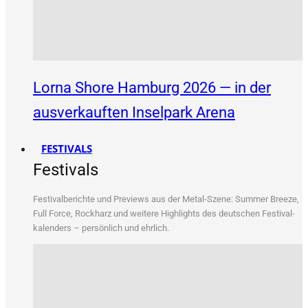
Lorna Shore Hamburg 2026 — in der
ausverkauften Inselpark Arena
FESTIVALS
Festivals
Fes­ti­val­be­rich­te und Pre­views aus der Metal-Sze­ne: Sum­mer Bree­ze,
Full Force, Rock­harz und wei­te­re High­lights des deut­schen Fes­ti­val­
ka­len­ders – per­sön­lich und ehrlich.