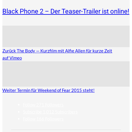
Black Phone 2 – Der Teaser-Trailer ist online!
Zurück
The Body — Kurzfilm mit Alfie Allen für kurze Zeit
auf Vimeo
Weiter
Termin für Weekend of Fear 2015 steht!
Follow
271
Followers
Subscribe
1,012
Subscribers
Follow
166
Followers