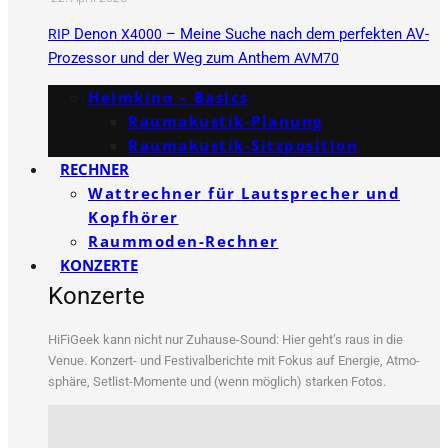
Denon
– Meine Suche nach dem perfekten AV-
RIP
X4000
Prozessor und der Weg zum Anthem
AVM70
Heimkino – Basics
Raumakustik-Planung
Raumakustik-Sitzposition
RECHNER
Wattrechner für Lautsprecher und
Kopfhörer
Raummoden-Rechner
KONZERTE
Konzerte
HiFi­Ge­ek kann nicht nur Zuhau­se-Sound: Hier geht’s raus in die
Venue. Kon­zert- und Fes­ti­val­be­rich­te mit Fokus auf Ener­gie, Atmo­
sphä­re, Set­list-Momen­te und (wenn mög­lich) star­ken Fotos.