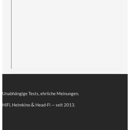
Unab­hän­gi­ge Tests, ehr­li­che Meinungen.
&
HiFi, Heim­ki­no
Head-Fi — seit 2013.