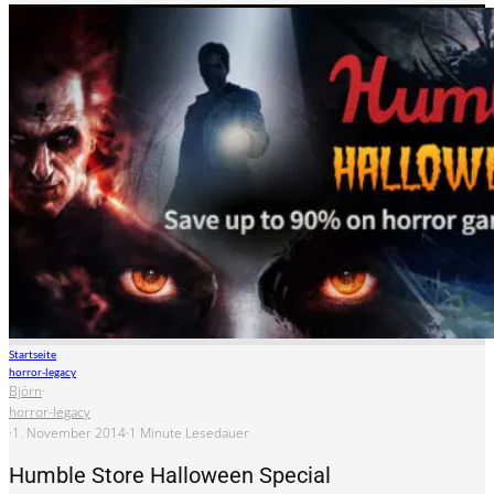
Startseite
horror-legacy
Björn
·
horror-legacy
·
1. November 2014
·
1 Minute Lesedauer
Humble Store Halloween Special