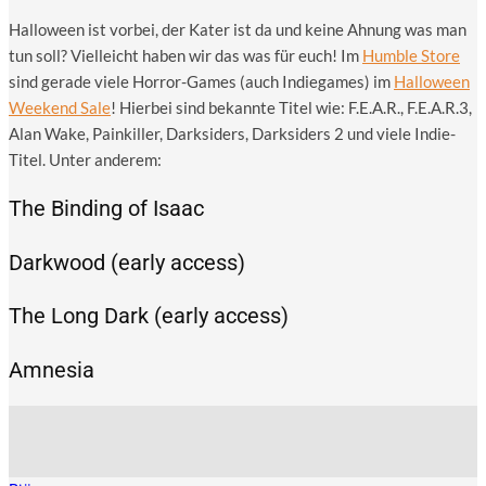
Hal­lo­ween ist vor­bei, der Kater ist da und kei­ne Ahnung was man
tun soll? Viel­leicht haben wir das was für euch! Im
Hum­ble Store
sind gera­de vie­le Hor­ror-Games (auch Indie­ga­mes) im
Hal­lo­ween
Weekend Sale
! Hier­bei sind bekann­te Titel wie: F.E.A.R., F.E.A.R.3,
Alan Wake, Pain­kil­ler, Darks­i­ders, Darks­i­ders 2 und vie­le Indie-
Titel. Unter anderem:
The Binding of Isaac
Darkwood (early access)
The Long Dark (early access)
Amnesia