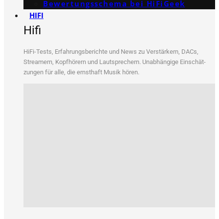
Bewertungs­schema bei HiFiGeek
HIFI
Hifi
HiFi-Tests, Erfah­rungs­be­rich­te und News zu Ver­stär­kern, DACs,
Strea­mern, Kopf­hö­rern und Laut­spre­chern. Unab­hän­gi­ge Ein­schät­
zun­gen für alle, die ernst­haft Musik hören.