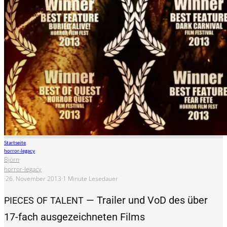
Startseite
horror-legacy
Björn
·
horror-legacy
·
26. November 2013
·
1 Minute Lesedauer
— Trailer und VoD des über
PIECES
OF
TALENT
17-fach ausgezeichneten Films