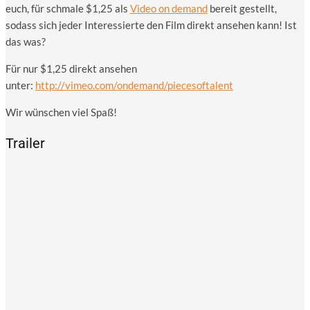
euch, für schma­le $1,25 als
Video on demand
bereit gestellt,
sodass sich jeder Inter­es­sier­te den Film direkt anse­hen kann! Ist
das was?
Für nur $1,25 direkt anse­hen
unter:
http://vimeo.com/ondemand/piecesoftalent
Wir wün­schen viel Spaß!
Trailer