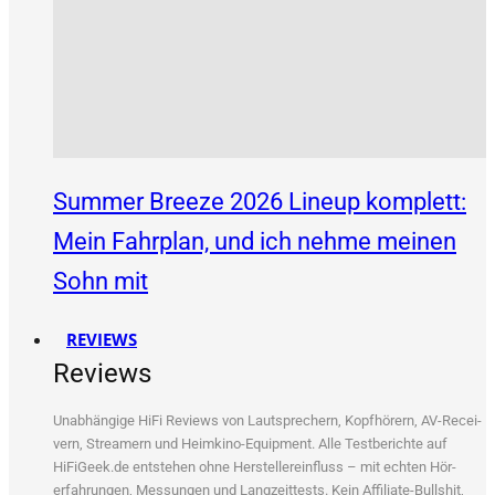
Summer Breeze 2026 Lineup komplett:
Mein Fahrplan, und ich nehme meinen
Sohn mit
REVIEWS
Reviews
Unab­hän­gi­ge HiFi Reviews von Laut­spre­chern, Kopf­hö­rern, AV-Recei­
vern, Strea­mern und Heim­ki­no-Equip­ment. Alle Test­be­rich­te auf
HiFiGeek.de ent­ste­hen ohne Her­stel­ler­ein­fluss – mit ech­ten Hör­
erfah­run­gen, Mes­sun­gen und Lang­zeit­tests. Kein Affi­lia­te-Bull­shit,