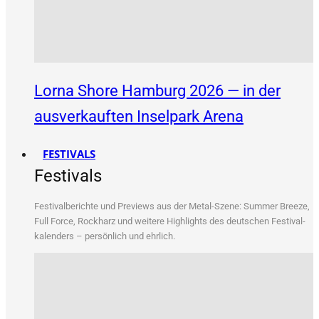
Lorna Shore Hamburg 2026 — in der
ausverkauften Inselpark Arena
FESTIVALS
Festivals
Fes­ti­val­be­rich­te und Pre­views aus der Metal-Sze­ne: Sum­mer Bree­ze,
Full Force, Rock­harz und wei­te­re High­lights des deut­schen Fes­ti­val­
ka­len­ders – per­sön­lich und ehrlich.