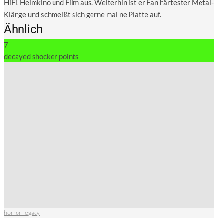
HiFi, Heimkino und Film aus. Weiterhin ist er Fan härtester Metal-
Klänge und schmeißt sich gerne mal ne Platte auf.
Ähnlich
7
decayed shocker points
horror-legacy