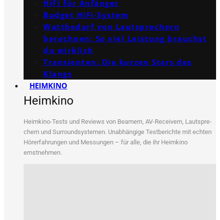
HiFi für Anfänger
Budget HiFi-System
Wattbedarf von Lautsprechern
berechnen: So viel Leistung brauchst
du wirklich
Transienten: Die kurzen Stars des
Klangs
HEIMKINO
Heimkino
Heim­ki­no-Tests und Reviews von Bea­mern, AV-Recei­vern, Laut­spre­
chern und Sur­round­sys­te­men. Unab­hän­gi­ge Test­be­rich­te mit ech­ten
Hör­erfah­run­gen und Mes­sun­gen – für alle, die ihr Heim­ki­no
ernstnehmen.