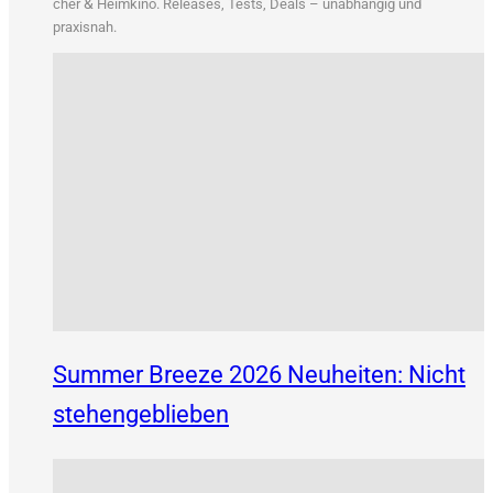
&
cher
Heim­ki­no. Releases, Tests, Deals – unab­hän­gig und
praxisnah.
Summer Breeze 2026 Neuheiten: Nicht
stehengeblieben