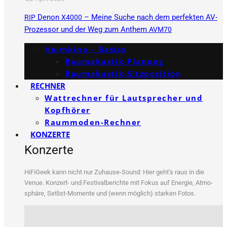
Denon
– Meine Suche nach dem perfekten AV-
RIP
X4000
Prozessor und der Weg zum Anthem
AVM70
Heimkino – Basics
Raumakustik-Planung
Raumakustik-Sitzposition
RECHNER
Wattrechner für Lautsprecher und
Kopfhörer
Raummoden-Rechner
KONZERTE
Konzerte
HiFi­Ge­ek kann nicht nur Zuhau­se-Sound: Hier geht’s raus in die
Venue. Kon­zert- und Fes­ti­val­be­rich­te mit Fokus auf Ener­gie, Atmo­
sphä­re, Set­list-Momen­te und (wenn mög­lich) star­ken Fotos.