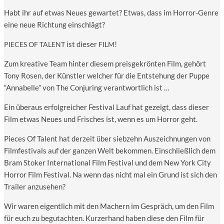
Habt ihr auf etwas Neu­es gewar­tet? Etwas, dass im Hor­ror-Gen­re
eine neue Rich­tung einschlägt?
ist die­ser
!
PIECES
OF
TALENT
FILM
Zum krea­ti­ve Team hin­ter die­sem preis­ge­krön­ten Film, gehört
Tony Rosen, der Künst­ler wel­cher für die Ent­ste­hung der Pup­pe
“Anna­bel­le” von The Con­ju­ring ver­ant­wort­lich ist …
Ein über­aus erfolg­rei­cher Fes­ti­val Lauf hat gezeigt, dass die­ser
Film etwas Neu­es und Fri­sches ist, wenn es um Hor­ror geht.
Pie­ces Of Talent hat der­zeit über sieb­zehn Aus­zeich­nun­gen von
Film­fes­ti­vals auf der gan­zen Welt bekom­men. Ein­schließ­lich dem
Bram Sto­ker Inter­na­tio­nal Film Fes­ti­val und dem New York City
Hor­ror Film Fes­ti­val. Na wenn das nicht mal ein Grund ist sich den
Trai­ler anzusehen?
Wir waren eigent­lich mit den Machern im Gespräch, um den Film
für euch zu begut­ach­ten. Kur­zer­hand haben die­se den Film für