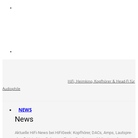
HiFi, Heimkino, Kopfhörer & Head-Fi für
Audiophile
NEWS
News
Aktu­el­le HiFi-News bei HiFi­Ge­ek: Kopf­hö­rer, DACs, Amps, Laut­spre­