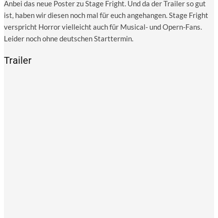
Anbei das neue Pos­ter zu Stage Fright. Und da der Trai­ler so gut
ist, haben wir die­sen noch mal für euch ange­han­gen. Stage Fright
ver­spricht Hor­ror viel­leicht auch für Musi­cal- und Opern-Fans.
Lei­der noch ohne deut­schen Starttermin.
Trailer