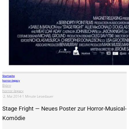
Startseite
horror-legacy
Björn
·
horror-legacy
·
2. Mai 2014
·
1 Minute Lesedauer
Stage Fright — Neues Poster zur Horror-Musical-
Komödie