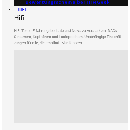
Bewertungs­schema bei HiFiGeek
HIFI
Hifi
HiFi-Tests, Erfah­rungs­be­rich­te und News zu Ver­stär­kern, DACs,
Strea­mern, Kopf­hö­rern und Laut­spre­chern. Unab­hän­gi­ge Ein­schät­
zun­gen für alle, die ernst­haft Musik hören.