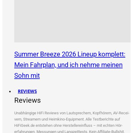
Summer Breeze 2026 Lineup komplett:
Mein Fahrplan, und ich nehme meinen
Sohn mit
REVIEWS
Reviews
Unab­hän­gi­ge HiFi Reviews von Laut­spre­chern, Kopf­hö­rern, AV-Recei­
vern, Strea­mern und Heim­ki­no-Equip­ment. Alle Test­be­rich­te auf
HiFiGeek.de ent­ste­hen ohne Her­stel­ler­ein­fluss – mit ech­ten Hör­
erfah­run­gen, Mes­sun­gen und Lang­zeit­tests. Kein Affi­lia­te-Bull­shit,