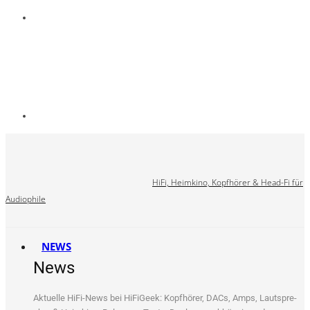
HiFi, Heimkino, Kopfhörer & Head-Fi für
Audiophile
NEWS
News
Aktu­el­le HiFi-News bei HiFi­Ge­ek: Kopf­hö­rer, DACs, Amps, Laut­spre­