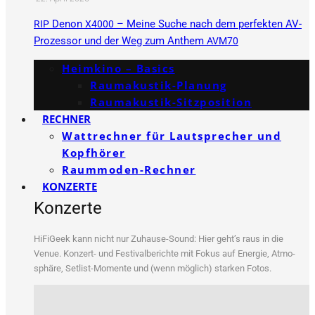
Denon
– Meine Suche nach dem perfekten AV-
RIP
X4000
Prozessor und der Weg zum Anthem
AVM70
Heimkino – Basics
Raumakustik-Planung
Raumakustik-Sitzposition
RECHNER
Wattrechner für Lautsprecher und
Kopfhörer
Raummoden-Rechner
KONZERTE
Konzerte
HiFi­Ge­ek kann nicht nur Zuhau­se-Sound: Hier geht’s raus in die
Venue. Kon­zert- und Fes­ti­val­be­rich­te mit Fokus auf Ener­gie, Atmo­
sphä­re, Set­list-Momen­te und (wenn mög­lich) star­ken Fotos.