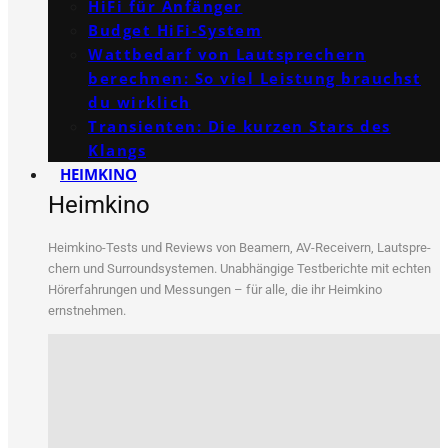
HiFi für Anfänger
Budget HiFi-System
Wattbedarf von Lautsprechern
berechnen: So viel Leistung brauchst
du wirklich
Transienten: Die kurzen Stars des
Klangs
HEIMKINO
Heimkino
Heim­ki­no-Tests und Reviews von Bea­mern, AV-Recei­vern, Laut­spre­
chern und Sur­round­sys­te­men. Unab­hän­gi­ge Test­be­rich­te mit ech­ten
Hör­erfah­run­gen und Mes­sun­gen – für alle, die ihr Heim­ki­no
ernstnehmen.