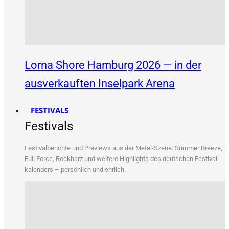
Lorna Shore Hamburg 2026 — in der
ausverkauften Inselpark Arena
FESTIVALS
Festivals
Fes­ti­val­be­rich­te und Pre­views aus der Metal-Sze­ne: Sum­mer Bree­ze,
Full Force, Rock­harz und wei­te­re High­lights des deut­schen Fes­ti­val­
ka­len­ders – per­sön­lich und ehrlich.