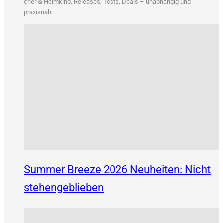
&
cher
Heim­ki­no. Releases, Tests, Deals – unab­hän­gig und
praxisnah.
Summer Breeze 2026 Neuheiten: Nicht
stehengeblieben