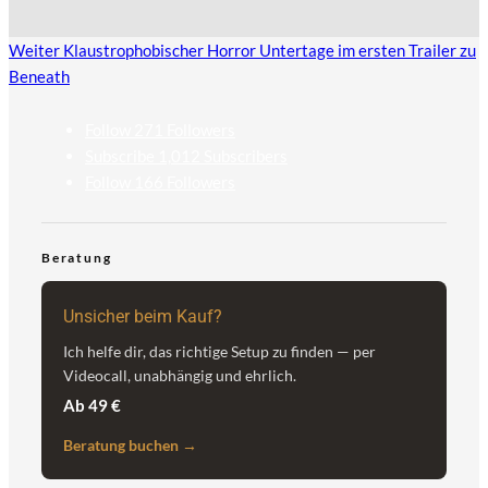
Weiter
Klaustrophobischer Horror Untertage im ersten Trailer zu
Beneath
Follow
271
Followers
Subscribe
1,012
Subscribers
Follow
166
Followers
Beratung
Unsicher beim Kauf?
Ich helfe dir, das richtige Setup zu finden — per
Videocall, unabhängig und ehrlich.
Ab 49 €
Beratung buchen →