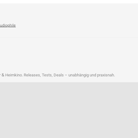
Audiophile
&
r
Heim­ki­no. Releases, Tests, Deals – unab­hän­gig und praxisnah.