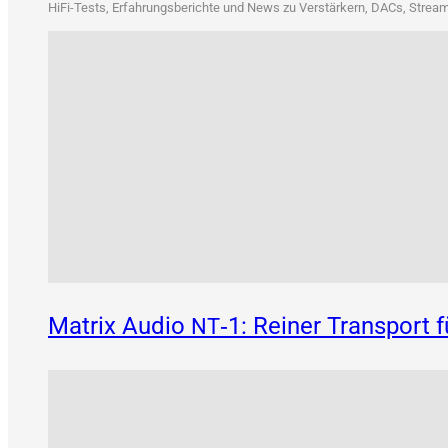
HiFi-Tests, Erfah­rungs­be­rich­te und News zu Ver­stär­kern, DACs, Strea­me
Matrix Audio
‑1: Reiner Transport 
NT