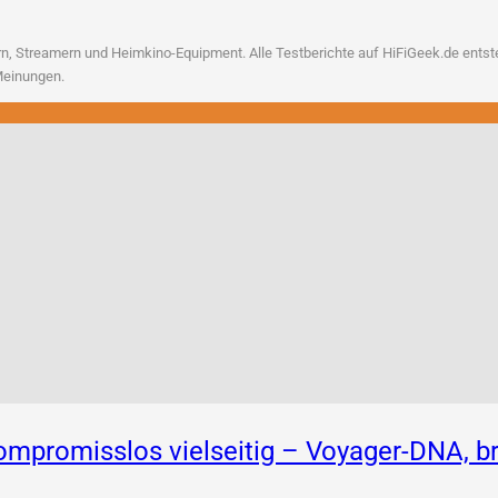
, Strea­mern und Heim­ki­no-Equip­ment. Alle Test­be­rich­te auf HiFiGeek.de ent­ste­h
n Meinungen.
 Kompromisslos vielseitig – Voyager-DNA,