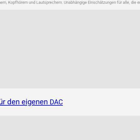
rn, Kopf­hö­rern und Laut­spre­chern. Unab­hän­gi­ge Ein­schät­zun­gen für alle, die 
für den eigenen
DAC