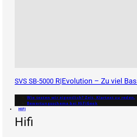
R|Evolution – Zu viel Ba
SVS
SB-5000
Wie testen wir eigentlich? Zeit, Klartext zu reden.
Bewertungs­schema bei HiFiGeek
HIFI
Hifi