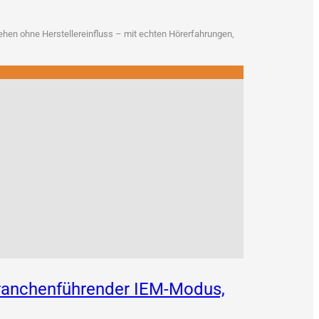
en ohne Her­stel­ler­ein­fluss – mit ech­ten Hör­erfah­run­gen,
 branchenführender IEM-Modus,