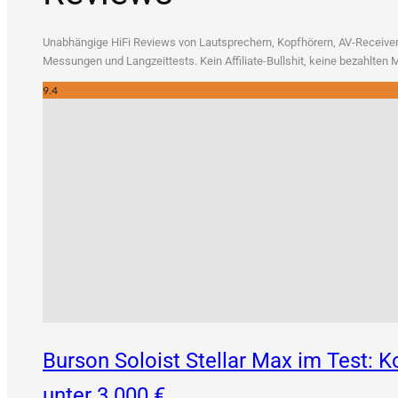
Unab­hän­gi­ge HiFi Reviews von Laut­spre­chern, Kopf­hö­rern, AV-Recei­vern
Mes­sun­gen und Lang­zeit­tests. Kein Affi­lia­te-Bull­shit, kei­ne bezahl­te
9.4
Burson Soloist Stellar Max im Test:
unter 3.000 €