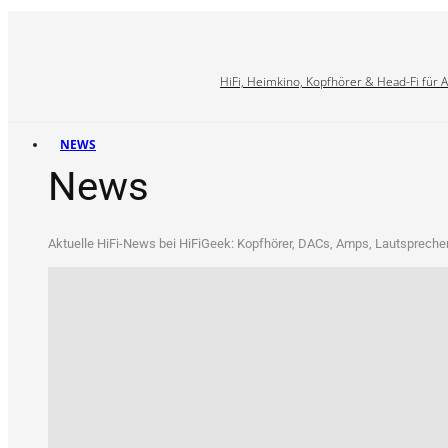
HiFi, Heimkino, Kopfhörer & Head-Fi für 
NEWS
News
Aktu­el­le HiFi-News bei HiFi­Ge­ek: Kopf­hö­rer, DACs, Amps, Laut­spre­che