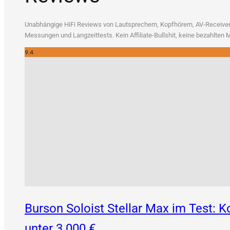
Unab­hän­gi­ge HiFi Reviews von Laut­spre­chern, Kopf­hö­rern, AV-Recei­vern
Mes­sun­gen und Lang­zeit­tests. Kein Affi­lia­te-Bull­shit, kei­ne bezahl­te
9.4
Burson Soloist Stellar Max im Test:
unter 3.000 €