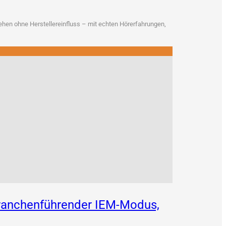
en ohne Her­stel­ler­ein­fluss – mit ech­ten Hör­erfah­run­gen,
 branchenführender IEM-Modus,