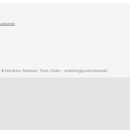
Audiophile
&
r
Heim­ki­no. Releases, Tests, Deals – unab­hän­gig und praxisnah.