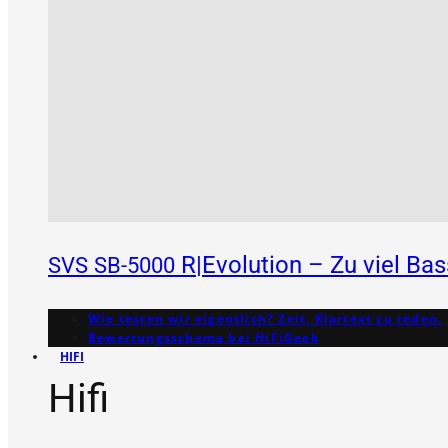
R|Evolution – Zu viel Ba
SVS
SB-5000
Wie testen wir eigentlich? Zeit, Klartext zu reden.
Bewertungs­schema bei HiFiGeek
HIFI
Hifi