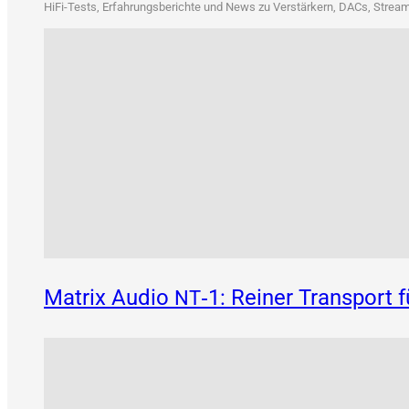
HiFi-Tests, Erfah­rungs­be­rich­te und News zu Ver­stär­kern, DACs, Strea­me
Matrix Audio
‑1: Reiner Transport 
NT