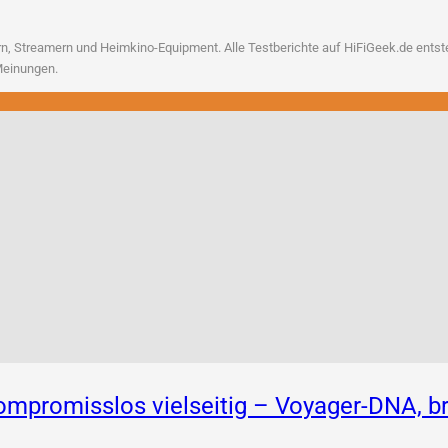
, Strea­mern und Heim­ki­no-Equip­ment. Alle Test­be­rich­te auf HiFiGeek.de ent­ste­h
n Meinungen.
 Kompromisslos vielseitig – Voyager-DNA,