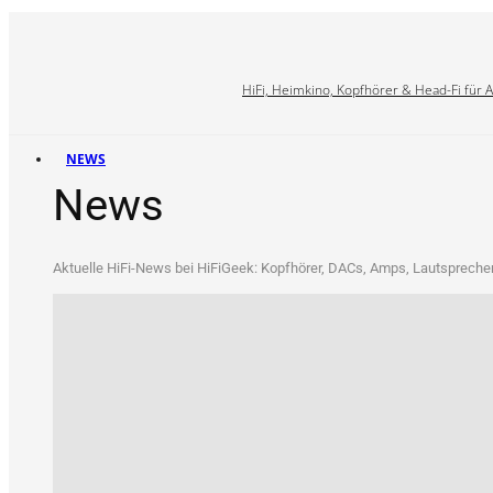
HiFi, Heimkino, Kopfhörer & Head-Fi für 
NEWS
News
Aktu­el­le HiFi-News bei HiFi­Ge­ek: Kopf­hö­rer, DACs, Amps, Laut­spre­che