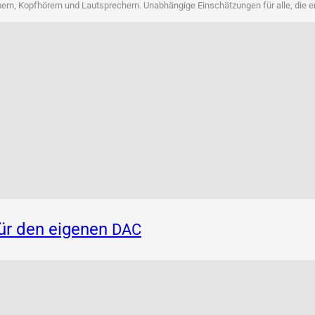
rn, Kopf­hö­rern und Laut­spre­chern. Unab­hän­gi­ge Ein­schät­zun­gen für alle, die 
für den eigenen
DAC