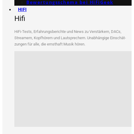
Bewertungs­schema bei HiFiGeek
HIFI
Hifi
HiFi-Tests, Erfah­rungs­be­rich­te und News zu Ver­stär­kern, DACs,
Strea­mern, Kopf­hö­rern und Laut­spre­chern. Unab­hän­gi­ge Ein­schät­
zun­gen für alle, die ernst­haft Musik hören.