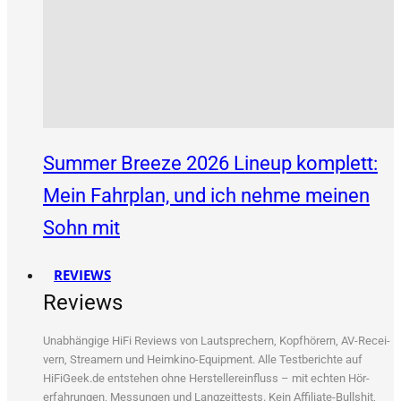
Summer Breeze 2026 Lineup komplett:
Mein Fahrplan, und ich nehme meinen
Sohn mit
REVIEWS
Reviews
Unab­hän­gi­ge HiFi Reviews von Laut­spre­chern, Kopf­hö­rern, AV-Recei­
vern, Strea­mern und Heim­ki­no-Equip­ment. Alle Test­be­rich­te auf
HiFiGeek.de ent­ste­hen ohne Her­stel­ler­ein­fluss – mit ech­ten Hör­
erfah­run­gen, Mes­sun­gen und Lang­zeit­tests. Kein Affi­lia­te-Bull­shit,