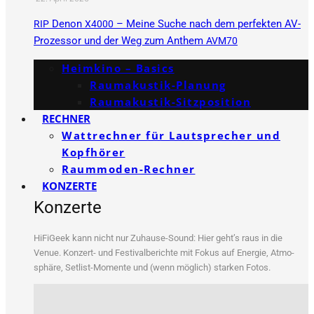
Denon
– Meine Suche nach dem perfekten AV-
RIP
X4000
Prozessor und der Weg zum Anthem
AVM70
Heimkino – Basics
Raumakustik-Planung
Raumakustik-Sitzposition
RECHNER
Wattrechner für Lautsprecher und
Kopfhörer
Raummoden-Rechner
KONZERTE
Konzerte
HiFi­Ge­ek kann nicht nur Zuhau­se-Sound: Hier geht’s raus in die
Venue. Kon­zert- und Fes­ti­val­be­rich­te mit Fokus auf Ener­gie, Atmo­
sphä­re, Set­list-Momen­te und (wenn mög­lich) star­ken Fotos.