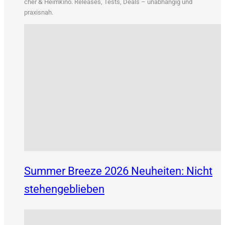
&
cher
Heim­ki­no. Releases, Tests, Deals – unab­hän­gig und
praxisnah.
Summer Breeze 2026 Neuheiten: Nicht
stehengeblieben