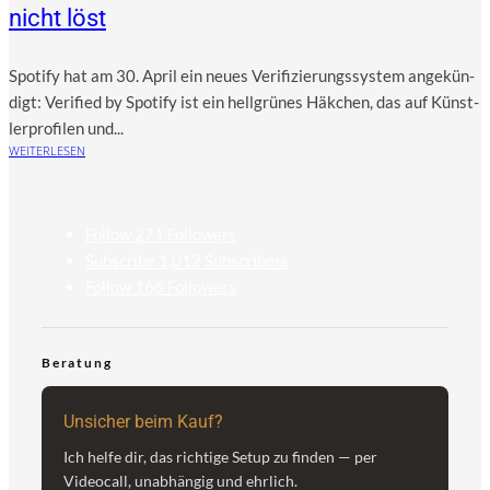
nicht löst
Spo­ti­fy hat am 30. April ein neu­es Veri­fi­zie­rungs­sys­tem ange­kün­
digt: Veri­fied by Spo­ti­fy ist ein hell­grü­nes Häk­chen, das auf Künst­
ler­pro­fi­len und...
WEITERLESEN
Follow
271
Followers
Subscribe
1,012
Subscribers
Follow
166
Followers
Beratung
Unsicher beim Kauf?
Ich helfe dir, das richtige Setup zu finden — per
Videocall, unabhängig und ehrlich.