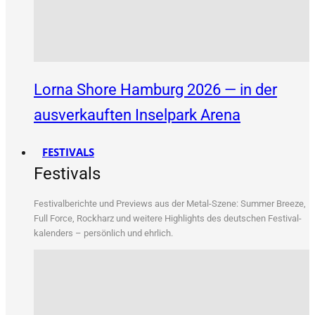
Lorna Shore Hamburg 2026 — in der
ausverkauften Inselpark Arena
FESTIVALS
Festivals
Fes­ti­val­be­rich­te und Pre­views aus der Metal-Sze­ne: Sum­mer Bree­ze,
Full Force, Rock­harz und wei­te­re High­lights des deut­schen Fes­ti­val­
ka­len­ders – per­sön­lich und ehrlich.