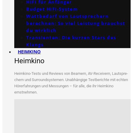
HiFi für Anfänger
Budget HiFi-System
Wattbedarf von Lautsprechern
berechnen: So viel Leistung brauchst
du wirklich
Transienten: Die kurzen Stars des
Klangs
HEIMKINO
Heimkino
Heim­ki­no-Tests und Reviews von Bea­mern, AV-Recei­vern, Laut­spre­
chern und Sur­round­sys­te­men. Unab­hän­gi­ge Test­be­rich­te mit ech­ten
Hör­erfah­run­gen und Mes­sun­gen – für alle, die ihr Heim­ki­no
ernstnehmen.