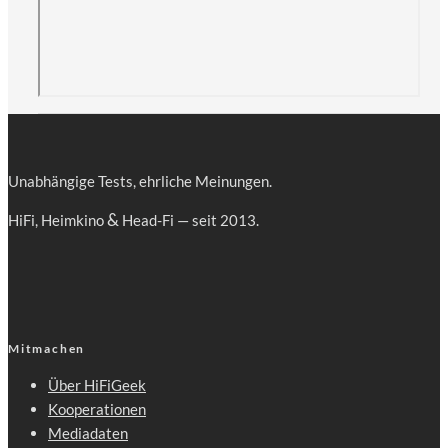
Unab­hän­gi­ge Tests, ehr­li­che Meinungen.
&
HiFi, Heim­ki­no
Head-Fi — seit 2013.
Mitmachen
Über HiFiGeek
Kooperationen
Mediadaten