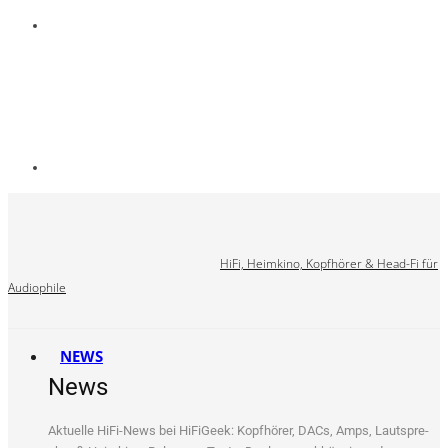
HiFi, Heimkino, Kopfhörer & Head-Fi für
Audiophile
NEWS
News
Aktu­el­le HiFi-News bei HiFi­Ge­ek: Kopf­hö­rer, DACs, Amps, Laut­spre­