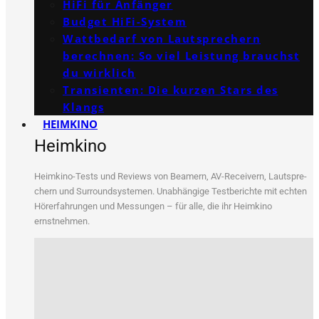
HiFi für Anfänger
Budget HiFi-System
Wattbedarf von Lautsprechern
berechnen: So viel Leistung brauchst
du wirklich
Transienten: Die kurzen Stars des
Klangs
HEIMKINO
Heimkino
Heim­ki­no-Tests und Reviews von Bea­mern, AV-Recei­vern, Laut­spre­
chern und Sur­round­sys­te­men. Unab­hän­gi­ge Test­be­rich­te mit ech­ten
Hör­erfah­run­gen und Mes­sun­gen – für alle, die ihr Heim­ki­no
ernstnehmen.