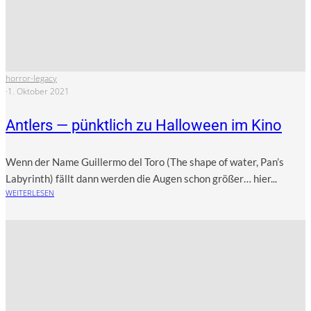
horror-legacy
·
1. Oktober 2021
Antlers — pünktlich zu Halloween im Kino
Wenn der Name Guil­ler­mo del Toro (The shape of water, Pan’s
Laby­rinth) fällt dann wer­den die Augen schon grö­ßer… hier...
WEITERLESEN