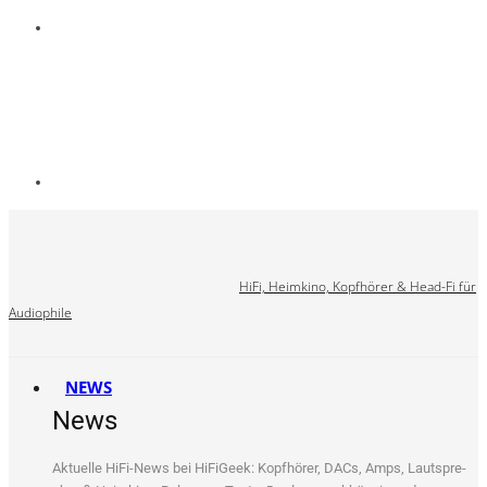
HiFi, Heimkino, Kopfhörer & Head-Fi für
Audiophile
NEWS
News
Aktu­el­le HiFi-News bei HiFi­Ge­ek: Kopf­hö­rer, DACs, Amps, Laut­spre­