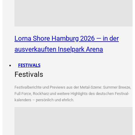
Lorna Shore Hamburg 2026 — in der
ausverkauften Inselpark Arena
FESTIVALS
Festivals
Fes­ti­val­be­rich­te und Pre­views aus der Metal-Sze­ne: Sum­mer Bree­ze,
Full Force, Rock­harz und wei­te­re High­lights des deut­schen Fes­ti­val­
ka­len­ders – per­sön­lich und ehrlich.