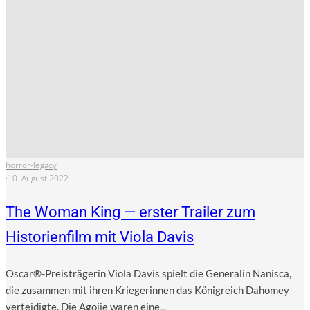
horror-legacy
·
10. August 2022
The Woman King — erster Trailer zum
Historienfilm mit Viola Davis
Oscar®-Preisträgerin Vio­la Davis spielt die Gene­ra­lin Nanis­ca,
die zusam­men mit ihren Krie­ge­rin­nen das König­reich Daho­mey
ver­tei­dig­te. Die Ago­jie waren eine...