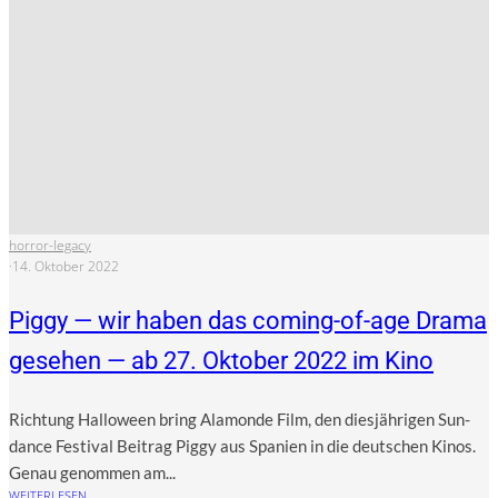
horror-legacy
·
14. Oktober 2022
Piggy — wir haben das coming-of-age Drama
gesehen — ab 27. Oktober 2022 im Kino
Rich­tung Hal­lo­ween bring Ala­mon­de Film, den dies­jäh­ri­gen Sun­
dance Fes­ti­val Bei­trag Pig­gy aus Spa­ni­en in die deut­schen Kinos.
Genau genom­men am...
WEITERLESEN