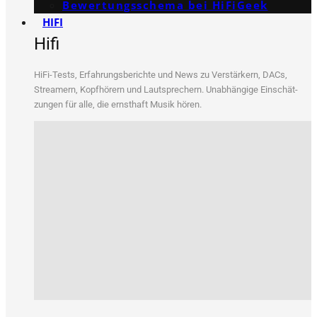
Bewertungs­schema bei HiFiGeek
HIFI
Hifi
HiFi-Tests, Erfah­rungs­be­rich­te und News zu Ver­stär­kern, DACs,
Strea­mern, Kopf­hö­rern und Laut­spre­chern. Unab­hän­gi­ge Ein­schät­
zun­gen für alle, die ernst­haft Musik hören.