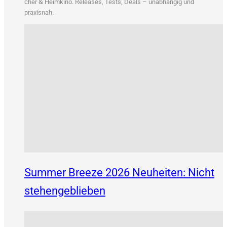
&
cher
Heim­ki­no. Releases, Tests, Deals – unab­hän­gig und
praxisnah.
Summer Breeze 2026 Neuheiten: Nicht
stehengeblieben