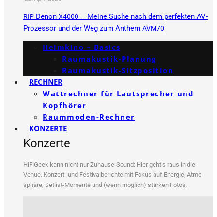
Denon
– Meine Suche nach dem perfekten AV-
RIP
X4000
Prozessor und der Weg zum Anthem
AVM70
Heimkino – Basics
Raumakustik-Planung
Raumakustik-Sitzposition
RECHNER
Wattrechner für Lautsprecher und
Kopfhörer
Raummoden-Rechner
KONZERTE
Konzerte
HiFi­Ge­ek kann nicht nur Zuhau­se-Sound: Hier geht’s raus in die
Venue. Kon­zert- und Fes­ti­val­be­rich­te mit Fokus auf Ener­gie, Atmo­
sphä­re, Set­list-Momen­te und (wenn mög­lich) star­ken Fotos.