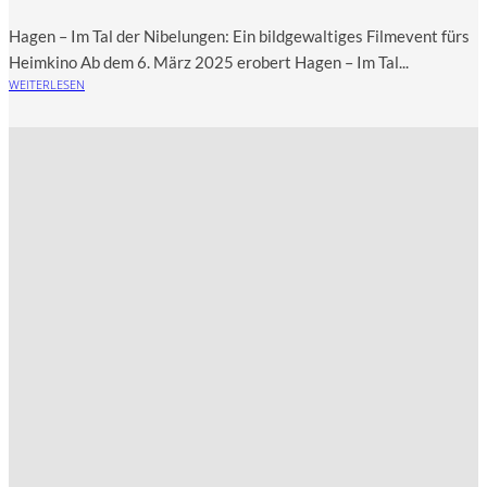
Hagen – Im Tal der Nibe­lun­gen: Ein bild­ge­wal­ti­ges Fil­me­vent fürs
Heimkino Ab dem 6. März 2025 erobert Hagen – Im Tal...
WEITERLESEN