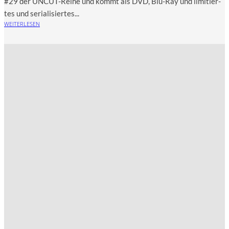
#29 der UNCUT-Rei­he und kommt als DVD, Blu-Ray und limi­tier­
tes und seria­li­sier­tes...
WEITERLESEN