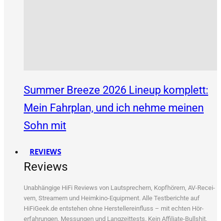
Summer Breeze 2026 Lineup komplett:
Mein Fahrplan, und ich nehme meinen
Sohn mit
REVIEWS
Reviews
Unab­hän­gi­ge HiFi Reviews von Laut­spre­chern, Kopf­hö­rern, AV-Recei­
vern, Strea­mern und Heim­ki­no-Equip­ment. Alle Test­be­rich­te auf
HiFiGeek.de ent­ste­hen ohne Her­stel­ler­ein­fluss – mit ech­ten Hör­
erfah­run­gen, Mes­sun­gen und Lang­zeit­tests. Kein Affi­lia­te-Bull­shit,