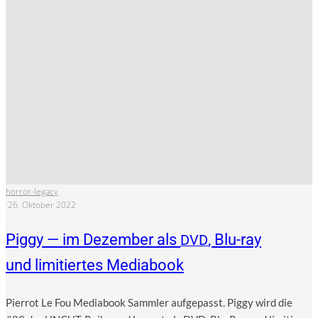
horror-legacy
·
26. Oktober 2022
Piggy — im Dezember als
, Blu-ray
DVD
und limitiertes Mediabook
Pier­rot Le Fou Media­book Samm­ler auf­ge­passt. Pig­gy wird die