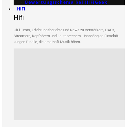
Bewertungs­schema bei HiFiGeek
HIFI
Hifi
HiFi-Tests, Erfah­rungs­be­rich­te und News zu Ver­stär­kern, DACs,
Strea­mern, Kopf­hö­rern und Laut­spre­chern. Unab­hän­gi­ge Ein­schät­
zun­gen für alle, die ernst­haft Musik hören.