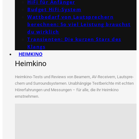
HiFi für Anfänger
Budget HiFi-System
Wattbedarf von Lautsprechern
berechnen: So viel Leistung brauchst
du wirklich
Transienten: Die kurzen Stars des
Klangs
HEIMKINO
Heimkino
Heim­ki­no-Tests und Reviews von Bea­mern, AV-Recei­vern, Laut­spre­
chern und Sur­round­sys­te­men. Unab­hän­gi­ge Test­be­rich­te mit ech­ten
Hör­erfah­run­gen und Mes­sun­gen – für alle, die ihr Heim­ki­no
ernstnehmen.