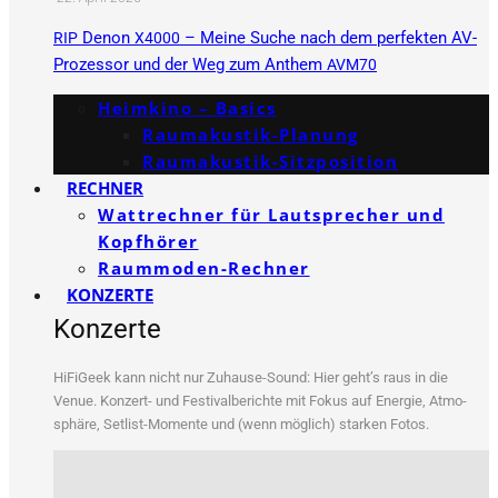
Denon
– Meine Suche nach dem perfekten AV-
RIP
X4000
Prozessor und der Weg zum Anthem
AVM70
Heimkino – Basics
Raumakustik-Planung
Raumakustik-Sitzposition
RECHNER
Wattrechner für Lautsprecher und
Kopfhörer
Raummoden-Rechner
KONZERTE
Konzerte
HiFi­Ge­ek kann nicht nur Zuhau­se-Sound: Hier geht’s raus in die
Venue. Kon­zert- und Fes­ti­val­be­rich­te mit Fokus auf Ener­gie, Atmo­
sphä­re, Set­list-Momen­te und (wenn mög­lich) star­ken Fotos.