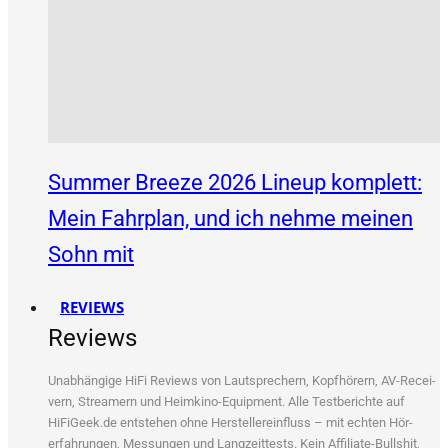
Summer Breeze 2026 Lineup komplett:
Mein Fahrplan, und ich nehme meinen
Sohn mit
REVIEWS
Reviews
Unab­hän­gi­ge HiFi Reviews von Laut­spre­chern, Kopf­hö­rern, AV-Recei­
vern, Strea­mern und Heim­ki­no-Equip­ment. Alle Test­be­rich­te auf
HiFiGeek.de ent­ste­hen ohne Her­stel­ler­ein­fluss – mit ech­ten Hör­
erfah­run­gen, Mes­sun­gen und Lang­zeit­tests. Kein Affi­lia­te-Bull­shit,