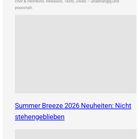
&
cher
Heim­ki­no. Releases, Tests, Deals – unab­hän­gig und
praxisnah.
Summer Breeze 2026 Neuheiten: Nicht
stehengeblieben