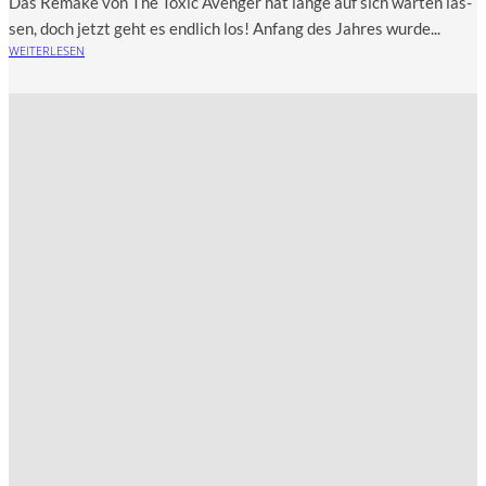
Das Remake von The Toxic Aven­ger hat lan­ge auf sich war­ten las­
sen, doch jetzt geht es end­lich los! Anfang des Jah­res wur­de...
WEITERLESEN