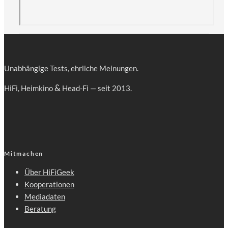
Unab­hän­gi­ge Tests, ehr­li­che Meinungen.
&
HiFi, Heim­ki­no
Head-Fi — seit 2013.
Mitmachen
Über HiFiGeek
Kooperationen
Mediadaten
Beratung