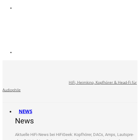
HiFi, Heimkino, Kopfhörer & Head-Fi für
Audiophile
NEWS
News
Aktu­el­le HiFi-News bei HiFi­Ge­ek: Kopf­hö­rer, DACs, Amps, Laut­spre­