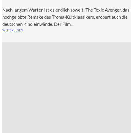
Nach lan­gem War­ten ist es end­lich soweit: The Toxic Aven­ger, das
hoch­ge­lob­te Remake des Tro­ma-Kult­klas­si­kers, erobert auch die
deut­schen Kino­lein­wän­de. Der Film...
WEITERLESEN