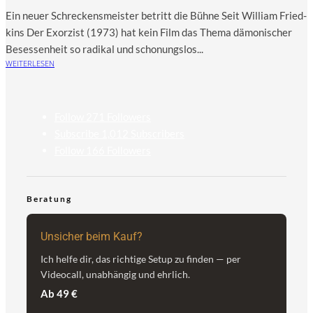
Ein neuer Schreckensmeister betritt die Bühne Seit Wil­liam Fried­
kins Der Exor­zist (1973) hat kein Film das The­ma dämo­ni­scher
Beses­sen­heit so radi­kal und scho­nungs­los...
WEITERLESEN
Follow
271
Followers
Subscribe
1,012
Subscribers
Follow
166
Followers
Beratung
Unsicher beim Kauf?
Ich helfe dir, das richtige Setup zu finden — per
Videocall, unabhängig und ehrlich.
Ab 49 €