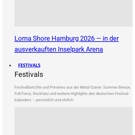
Lorna Shore Hamburg 2026 — in der
ausverkauften Inselpark Arena
FESTIVALS
Festivals
Fes­ti­val­be­rich­te und Pre­views aus der Metal-Sze­ne: Sum­mer Bree­ze,
Full Force, Rock­harz und wei­te­re High­lights des deut­schen Fes­ti­val­
ka­len­ders – per­sön­lich und ehrlich.