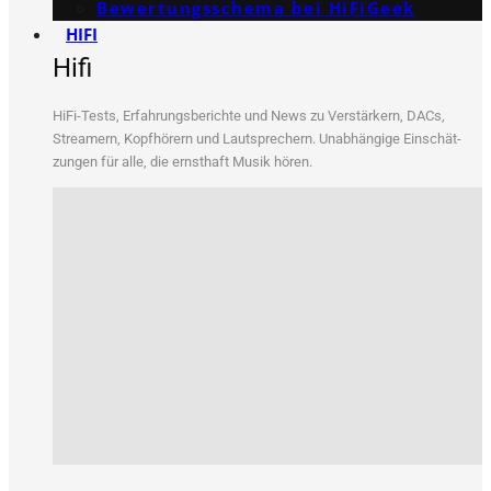
Bewertungs­schema bei HiFiGeek
HIFI
Hifi
HiFi-Tests, Erfah­rungs­be­rich­te und News zu Ver­stär­kern, DACs,
Strea­mern, Kopf­hö­rern und Laut­spre­chern. Unab­hän­gi­ge Ein­schät­
zun­gen für alle, die ernst­haft Musik hören.