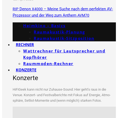
Denon
– Meine Suche nach dem perfekten AV-
RIP
X4000
Prozessor und der Weg zum Anthem
AVM70
Heimkino – Basics
Raumakustik-Planung
Raumakustik-Sitzposition
RECHNER
Wattrechner für Lautsprecher und
Kopfhörer
Raummoden-Rechner
KONZERTE
Konzerte
HiFi­Ge­ek kann nicht nur Zuhau­se-Sound: Hier geht’s raus in die
Venue. Kon­zert- und Fes­ti­val­be­rich­te mit Fokus auf Ener­gie, Atmo­
sphä­re, Set­list-Momen­te und (wenn mög­lich) star­ken Fotos.