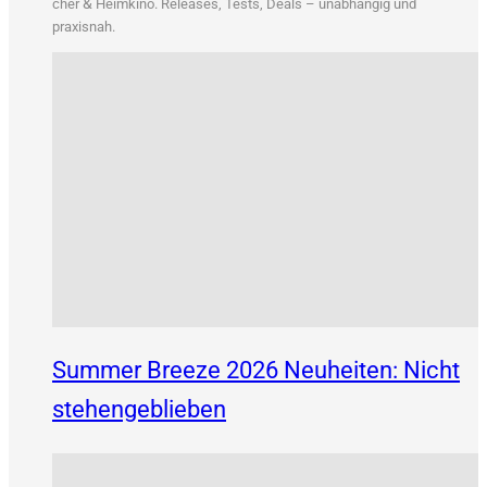
&
cher
Heim­ki­no. Releases, Tests, Deals – unab­hän­gig und
praxisnah.
Summer Breeze 2026 Neuheiten: Nicht
stehengeblieben