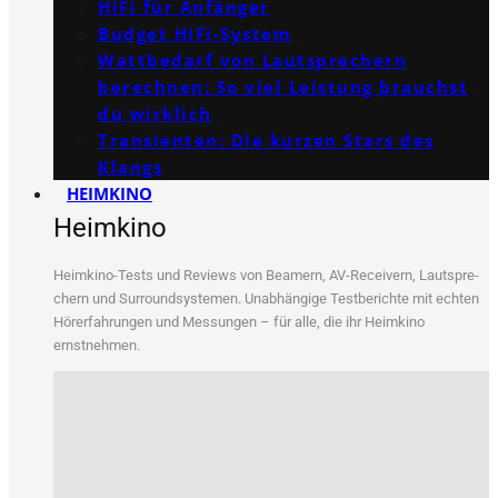
HiFi für Anfänger
Budget HiFi-System
Wattbedarf von Lautsprechern
berechnen: So viel Leistung brauchst
du wirklich
Transienten: Die kurzen Stars des
Klangs
HEIMKINO
Heimkino
Heim­ki­no-Tests und Reviews von Bea­mern, AV-Recei­vern, Laut­spre­
chern und Sur­round­sys­te­men. Unab­hän­gi­ge Test­be­rich­te mit ech­ten
Hör­erfah­run­gen und Mes­sun­gen – für alle, die ihr Heim­ki­no
ernstnehmen.