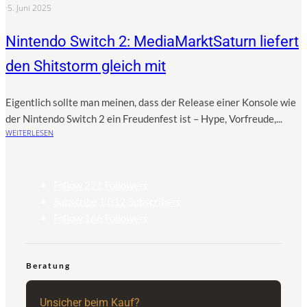
·
5. Juni 2025
Nintendo Switch 2: MediaMarktSaturn liefert
den Shitstorm gleich mit
Eigent­lich soll­te man mei­nen, dass der Release einer Kon­so­le wie
der Nin­ten­do Switch 2 ein Freu­den­fest ist – Hype, Vor­freu­de,...
WEITERLESEN
Follow
271
Followers
Subscribe
1,012
Subscribers
Follow
166
Followers
Beratung
Unsicher beim Kauf?