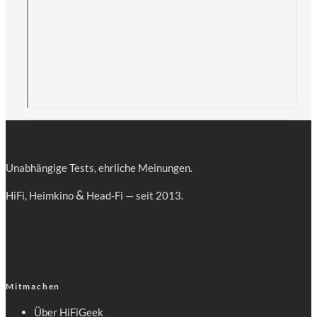
Unab­hän­gi­ge Tests, ehr­li­che Meinungen.
&
HiFi, Heim­ki­no
Head-Fi — seit 2013.
Mitmachen
Über HiFiGeek