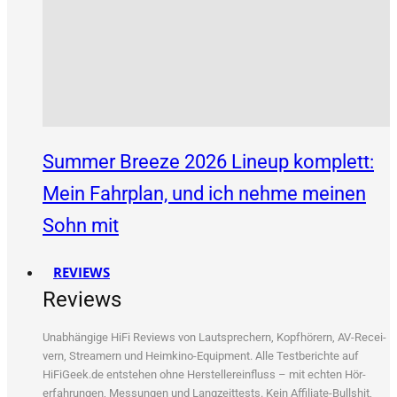
Summer Breeze 2026 Lineup komplett:
Mein Fahrplan, und ich nehme meinen
Sohn mit
REVIEWS
Reviews
Unab­hän­gi­ge HiFi Reviews von Laut­spre­chern, Kopf­hö­rern, AV-Recei­
vern, Strea­mern und Heim­ki­no-Equip­ment. Alle Test­be­rich­te auf
HiFiGeek.de ent­ste­hen ohne Her­stel­ler­ein­fluss – mit ech­ten Hör­
erfah­run­gen, Mes­sun­gen und Lang­zeit­tests. Kein Affi­lia­te-Bull­shit,