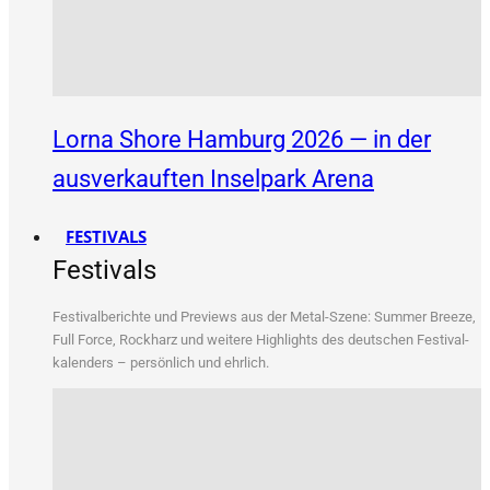
Lorna Shore Hamburg 2026 — in der
ausverkauften Inselpark Arena
FESTIVALS
Festivals
Fes­ti­val­be­rich­te und Pre­views aus der Metal-Sze­ne: Sum­mer Bree­ze,
Full Force, Rock­harz und wei­te­re High­lights des deut­schen Fes­ti­val­
ka­len­ders – per­sön­lich und ehrlich.