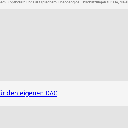
rn, Kopf­hö­rern und Laut­spre­chern. Unab­hän­gi­ge Ein­schät­zun­gen für alle, die 
für den eigenen
DAC