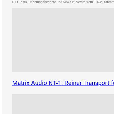
HiFi-Tests, Erfah­rungs­be­rich­te und News zu Ver­stär­kern, DACs, Strea­me
Matrix Audio
‑1: Reiner Transport 
NT