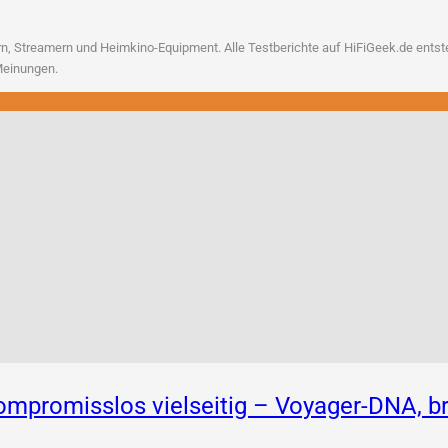
, Strea­mern und Heim­ki­no-Equip­ment. Alle Test­be­rich­te auf HiFiGeek.de ent­ste­h
n Meinungen.
 Kompromisslos vielseitig – Voyager-DNA,