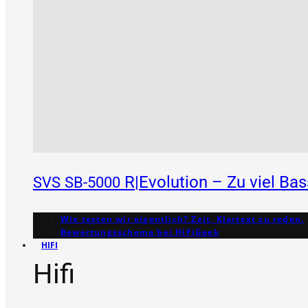
R|Evolution – Zu viel Ba
SVS
SB-5000
Wie testen wir eigentlich? Zeit, Klartext zu reden.
Bewertungs­schema bei HiFiGeek
HIFI
Hifi