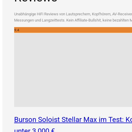
Unab­hän­gi­ge HiFi Reviews von Laut­spre­chern, Kopf­hö­rern, AV-Recei­vern
Mes­sun­gen und Lang­zeit­tests. Kein Affi­lia­te-Bull­shit, kei­ne bezahl­te
9.4
Burson Soloist Stellar Max im Test:
unter 3.000 €