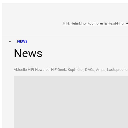
HiFi, Heimkino, Kopfhörer & Head-Fi für 
NEWS
News
Aktu­el­le HiFi-News bei HiFi­Ge­ek: Kopf­hö­rer, DACs, Amps, Laut­spre­che