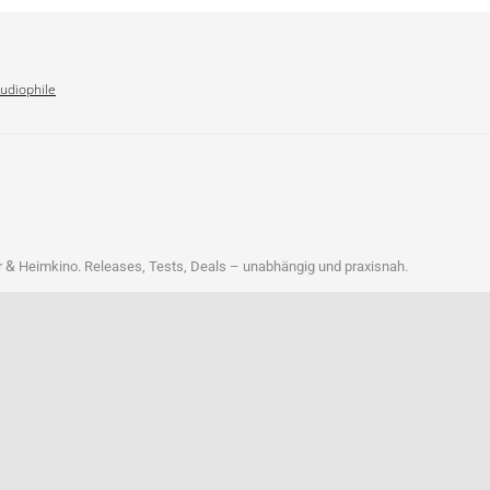
Audiophile
&
r
Heim­ki­no. Releases, Tests, Deals – unab­hän­gig und praxisnah.