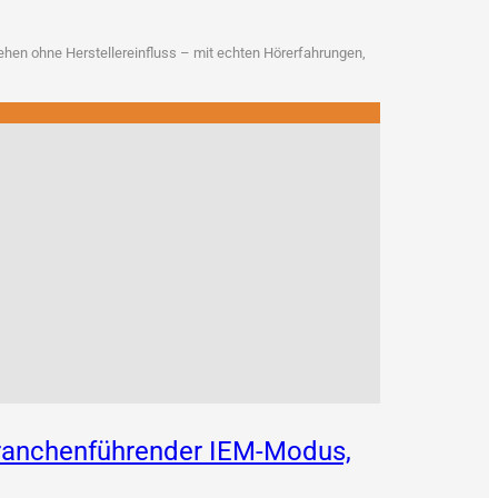
en ohne Her­stel­ler­ein­fluss – mit ech­ten Hör­erfah­run­gen,
 branchenführender IEM-Modus,