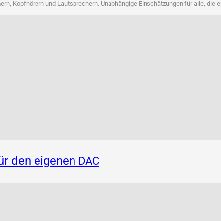
rn, Kopf­hö­rern und Laut­spre­chern. Unab­hän­gi­ge Ein­schät­zun­gen für alle, die 
für den eigenen
DAC