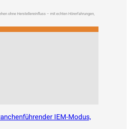
en ohne Her­stel­ler­ein­fluss – mit ech­ten Hör­erfah­run­gen,
 branchenführender IEM-Modus,