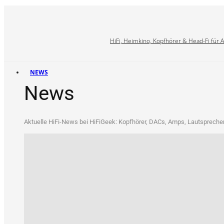
HiFi, Heimkino, Kopfhörer & Head-Fi für 
NEWS
News
Aktu­el­le HiFi-News bei HiFi­Ge­ek: Kopf­hö­rer, DACs, Amps, Laut­spre­che