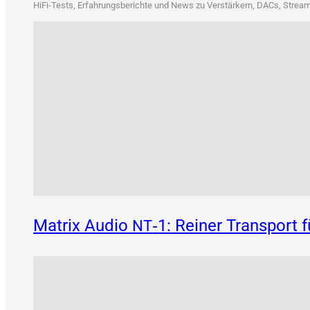
HiFi-Tests, Erfah­rungs­be­rich­te und News zu Ver­stär­kern, DACs, Strea­me
Matrix Audio
‑1: Reiner Transport 
NT