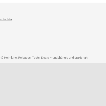
Audiophile
&
r
Heim­ki­no. Releases, Tests, Deals – unab­hän­gig und praxisnah.