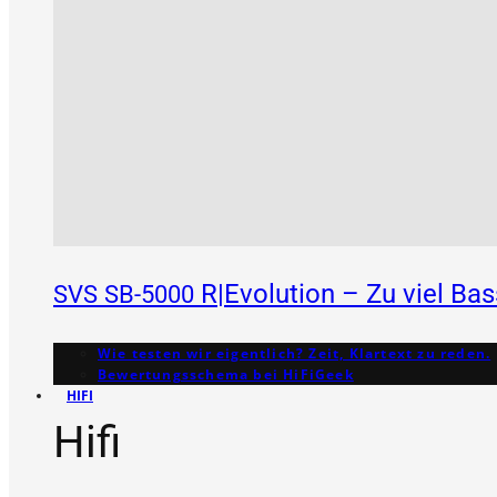
R|Evolution – Zu viel Ba
SVS
SB-5000
Wie testen wir eigentlich? Zeit, Klartext zu reden.
Bewertungs­schema bei HiFiGeek
HIFI
Hifi