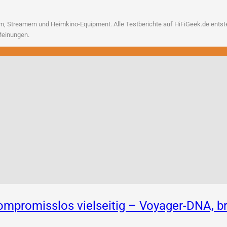
, Strea­mern und Heim­ki­no-Equip­ment. Alle Test­be­rich­te auf HiFiGeek.de ent­ste­h
n Meinungen.
 Kompromisslos vielseitig – Voyager-DNA,