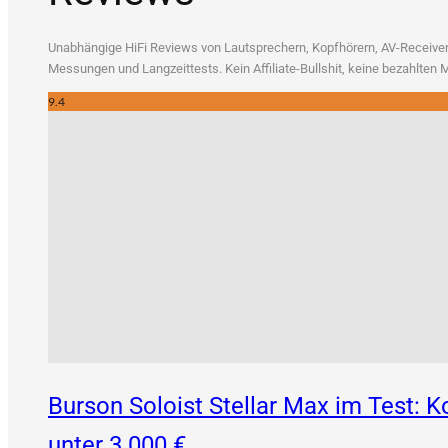
Unab­hän­gi­ge HiFi Reviews von Laut­spre­chern, Kopf­hö­rern, AV-Recei­vern
Mes­sun­gen und Lang­zeit­tests. Kein Affi­lia­te-Bull­shit, kei­ne bezahl­te
9.4
Burson Soloist Stellar Max im Test:
unter 3.000 €