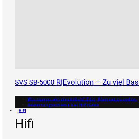
R|Evolution – Zu viel Ba
SVS
SB-5000
Wie testen wir eigentlich? Zeit, Klartext zu reden.
Bewertungs­schema bei HiFiGeek
HIFI
Hifi