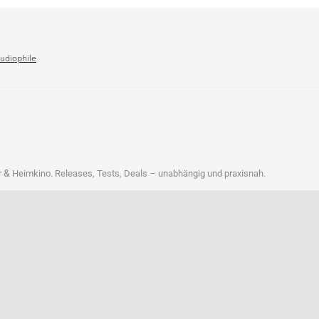
Audiophile
&
r
Heim­ki­no. Releases, Tests, Deals – unab­hän­gig und praxisnah.