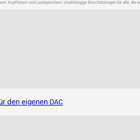
rn, Kopf­hö­rern und Laut­spre­chern. Unab­hän­gi­ge Ein­schät­zun­gen für alle, die 
für den eigenen
DAC