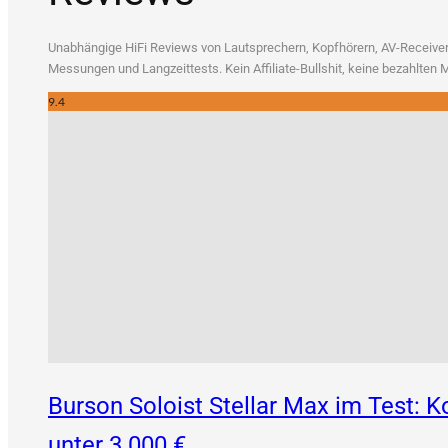
Unab­hän­gi­ge HiFi Reviews von Laut­spre­chern, Kopf­hö­rern, AV-Recei­vern
Mes­sun­gen und Lang­zeit­tests. Kein Affi­lia­te-Bull­shit, kei­ne bezahl­te
9.4
Burson Soloist Stellar Max im Test:
unter 3.000 €