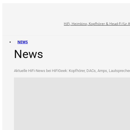
HiFi, Heimkino, Kopfhörer & Head-Fi für 
NEWS
News
Aktu­el­le HiFi-News bei HiFi­Ge­ek: Kopf­hö­rer, DACs, Amps, Laut­spre­che