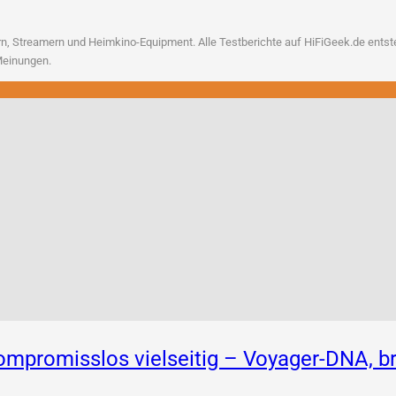
, Strea­mern und Heim­ki­no-Equip­ment. Alle Test­be­rich­te auf HiFiGeek.de ent­ste­h
n Meinungen.
 Kompromisslos vielseitig – Voyager-DNA,