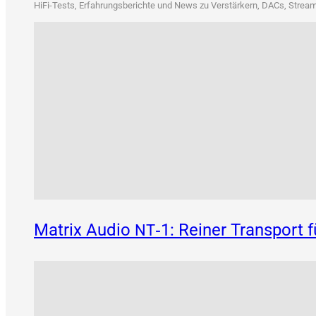
HiFi-Tests, Erfah­rungs­be­rich­te und News zu Ver­stär­kern, DACs, Strea­me
Matrix Audio
‑1: Reiner Transport 
NT