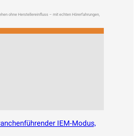
en ohne Her­stel­ler­ein­fluss – mit ech­ten Hör­erfah­run­gen,
 branchenführender IEM-Modus,