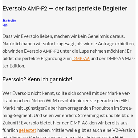
Eversolo
— der fast perfekte Begleiter
AMP-F2
Startseite
Hifi
Dass wir Ever­so­lo lie­ben, machen wir kein Geheim­nis dar­aus.
Natür­lich haben wir sofort zuge­sagt, als wir die Anfra­ge erhiel­ten,
ob wir den Ever­so­lo
unter die Lupe neh­men möch­ten! Er
AMP-F2
bil­det die per­fek­te Ergän­zung zum
und der
Mas­
DMP-A6
DMP-A6
ter Edition.
Eversolo? Kenn ich gar nicht!
Wer Ever­so­lo nicht kennt, soll­te sich schnell mit der Mar­ke ver­
traut machen. Neben WiiM revo­lu­tio­nie­ren sie gera­de den HiFi-
Markt mit „güns­ti­gen“, aber her­vor­ra­gen­den Pro­duk­ten im Strea­
ming-Seg­ment. Und sei­en wir ehr­lich: Strea­ming ist und bleibt die
Zukunft! Ever­so­lo bie­tet hier den
, den wir bereits aus­
DMP-A6
führ­lich
getes­tet
haben. Mitt­ler­wei­le gibt es auch eine V2-Ver­si­on
mit diver­sen Ver­bes­se­run­gen – ein ech­ter Hin­gu­cker im HiFi-