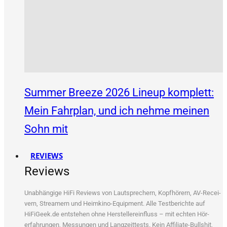
Summer Breeze 2026 Lineup komplett:
Mein Fahrplan, und ich nehme meinen
Sohn mit
REVIEWS
Reviews
Unab­hän­gi­ge HiFi Reviews von Laut­spre­chern, Kopf­hö­rern, AV-Recei­
vern, Strea­mern und Heim­ki­no-Equip­ment. Alle Test­be­rich­te auf
HiFiGeek.de ent­ste­hen ohne Her­stel­ler­ein­fluss – mit ech­ten Hör­
erfah­run­gen, Mes­sun­gen und Lang­zeit­tests. Kein Affi­lia­te-Bull­shit,