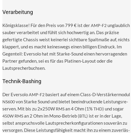
Verarbeitung
Königs­klas­se! Für den Preis von 799 € ist der
unglaub­lich
AMP-F2
sau­ber ver­ar­bei­tet und fühlt sich hoch­wer­tig an. Das prä­zi­se
gefer­tig­te Chas­sis weist kei­ner­lei sicht­ba­re Spalt­ma­ße auf, nichts
klap­pert, und es macht kei­nes­wegs einen bil­li­gen Ein­druck. Im
Gegen­teil: Ever­so­lo hat mit Star­ke-Sound einen her­vor­ra­gen­den
Part­ner gefun­den, sei es für das Pla­ti­nen-Lay­out oder die
Lautsprecherbuchsen.
Technik-Bashing
Der Ever­so­lo
basiert auf einem Class-D-Ver­stär­ker­mo­dul
AMP-F2
von Star­ke Sound und bie­tet beein­dru­cken­de Leis­tungs­re­
NS600
ser­ven. Mit bis zu 2x250W
an 4 Ohm (1%
) und sogar
RMS
THD
an 2 Ohm im Mono-Betrieb (
) ist er in der Lage,
450W
RMS
BTL
selbst anspruchs­vol­le Laut­spre­cher­kon­fi­gu­ra­tio­nen sou­ve­rän zu
ver­sor­gen. Die­se Leis­tungs­fä­hig­keit macht ihn zu einem zuver­läs­