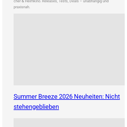
&
cher
Heim­ki­no. Releases, Tests, Deals – unab­hän­gig und
praxisnah.
Summer Breeze 2026 Neuheiten: Nicht
stehengeblieben