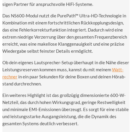
si­gen Part­ner für anspruchs­vol­le HiFi-Systeme.
Das NS600-Modul nutzt die PurePath™ Ultra-HD-Tech­no­lo­gie in
Kom­bi­na­ti­on mit einem fort­schritt­li­chen Rück­kopp­lungs­de­sign,
das eine Feh­ler­kor­rek­tur­funk­ti­on inte­griert. Dadurch wird eine
extrem nied­ri­ge Ver­zer­rung über den gesam­ten Fre­quenz­be­reich
erreicht, was eine makel­lo­se Klang­ge­nau­ig­keit und eine prä­zi­se
Wie­der­ga­be selbst feins­ter Details ermöglicht.
Ob dein eige­nes Laut­spre­cher-Set­up über­haupt in die Nähe die­ser
Leis­tungs­re­ser­ven kom­men muss, kannst du mit mei­nem
Watt­
rech­ner
in ein paar Sekun­den für dei­ne Boxen und dei­nen Hör­ab­
stand durchrechnen.
Ein wei­te­res High­light ist das groß­zü­gig dimen­sio­nier­te 600-W-
Netz­teil, das durch hohen Wir­kungs­grad, gerin­ge Rest­wel­lig­keit
und mini­ma­le EMI-Emis­sio­nen über­zeugt. Es sorgt für eine sta­bi­le
und leis­tungs­star­ke Aus­gangs­leis­tung, die die Dyna­mik des
gesam­ten Sys­tems deut­lich verbessert.