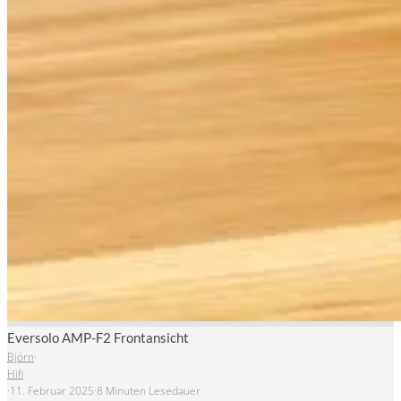
Eversolo AMP-F2 Frontansicht
Björn
·
Hifi
·
11. Februar 2025
·
8 Minuten Lesedauer