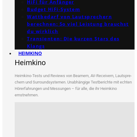
HiFi für Anfänger
Budget HiFi-System
Wattbedarf von Lautsprechern
berechnen: So viel Leistung brauchst
du wirklich
Transienten: Die kurzen Stars des
Klangs
HEIMKINO
Heimkino
Heim­ki­no-Tests und Reviews von Bea­mern, AV-Recei­vern, Laut­spre­
chern und Sur­round­sys­te­men. Unab­hän­gi­ge Test­be­rich­te mit ech­ten
Hör­erfah­run­gen und Mes­sun­gen – für alle, die ihr Heim­ki­no
ernstnehmen.