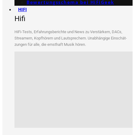
Bewertungs­schema bei HiFiGeek
HIFI
Hifi
HiFi-Tests, Erfah­rungs­be­rich­te und News zu Ver­stär­kern, DACs,
Strea­mern, Kopf­hö­rern und Laut­spre­chern. Unab­hän­gi­ge Ein­schät­
zun­gen für alle, die ernst­haft Musik hören.