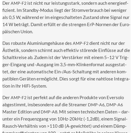
Der
ist nicht nur leis­tungs­stark, son­dern auch ener­gie­ef­
AMP-F2
fi­zi­ent. Im Stand­by-Modus liegt der Strom­ver­brauch bei weni­ger
als 0,5 W, wäh­rend er im ein­ge­schal­te­ten Zustand ohne Signal nur
14 W beträgt. Damit erfüllt er die stren­gen ErP-Nor­men der Euro­
päi­schen Union.
Das robus­te Alu­mi­ni­um­ge­häu­se des
dient nicht nur der
AMP-F2
Ästhe­tik, son­dern schirmt auch effek­tiv stö­ren­de Ein­flüs­se auf die
Schalt­krei­se ab. Zudem ist der Ver­stär­ker mit einem 5–12 V Trig­
ger-Ein­gang und ‑Aus­gang im 3,5‑mm-Klinkenformat aus­ge­stat­
tet, der eine auto­ma­ti­sche Ein-/Aus-Schal­tung mit ande­ren kom­
pa­ti­blen Gerä­ten ermög­licht. Dies sorgt für eine naht­lo­se Inte­gra­
ti­on in Ihr HiFi-System.
Der
ist per­fekt auf die ande­ren Pro­duk­te von Ever­so­lo
AMP-F2
abge­stimmt, ins­be­son­de­re auf die Strea­mer
,
DMP-A6
DMP-A6
Mas­ter Edi­ti­on und
. Mit sei­nen tech­ni­schen Daten – dar­
DMP-A8
un­ter ein Fre­quenz­gang von 10Hz-20kHz (-1,2dB), einem Signal-
Rausch-Ver­hält­nis von >110 dB (A‑gewichtet) und einem Dämp­
fungs­ko­ef­fi­zi­en­ten von 100 – setzt er Maß­stä­be in sei­ner Klasse.