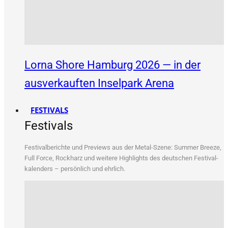
Lorna Shore Hamburg 2026 — in der
ausverkauften Inselpark Arena
FESTIVALS
Festivals
Fes­ti­val­be­rich­te und Pre­views aus der Metal-Sze­ne: Sum­mer Bree­ze,
Full Force, Rock­harz und wei­te­re High­lights des deut­schen Fes­ti­val­
ka­len­ders – per­sön­lich und ehrlich.