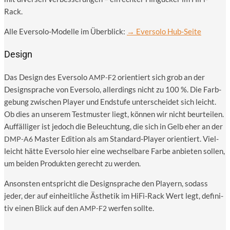
Rack.
Alle Ever­so­lo-Model­le im Über­blick:
→ Ever­so­lo Hub-Seite
Design
Das Design des Ever­so­lo
ori­en­tiert sich grob an der
AMP-F2
Design­spra­che von Ever­so­lo, aller­dings nicht zu 100 %. Die Farb­
ge­bung zwi­schen Play­er und End­stu­fe unter­schei­det sich leicht.
Ob dies an unse­rem Test­mus­ter liegt, kön­nen wir nicht beur­tei­len.
Auf­fäl­li­ger ist jedoch die Beleuch­tung, die sich in Gelb eher an der
Mas­ter Edi­ti­on als am Stan­dard-Play­er ori­en­tiert. Viel­
DMP-A6
leicht hät­te Ever­so­lo hier eine wech­sel­ba­re Far­be anbie­ten sol­len,
um bei­den Pro­duk­ten gerecht zu werden.
Ansons­ten ent­spricht die Design­spra­che den Play­ern, sodass
jeder, der auf ein­heit­li­che Ästhe­tik im HiFi-Rack Wert legt, defi­ni­
tiv einen Blick auf den
wer­fen sollte.
AMP-F2