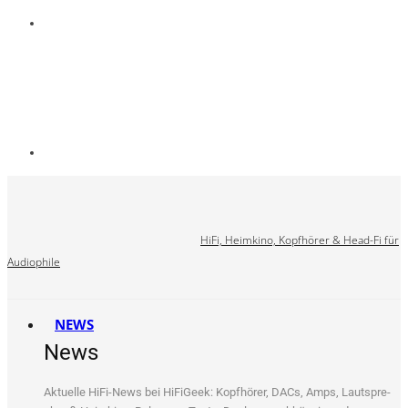
HiFi, Heimkino, Kopfhörer & Head-Fi für
Audiophile
NEWS
News
Aktu­el­le HiFi-News bei HiFi­Ge­ek: Kopf­hö­rer, DACs, Amps, Laut­spre­