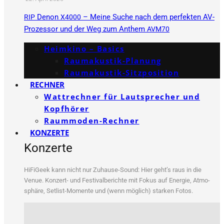
Denon
– Meine Suche nach dem perfekten AV-
RIP
X4000
Prozessor und der Weg zum Anthem
AVM70
Heimkino – Basics
Raumakustik-Planung
Raumakustik-Sitzposition
RECHNER
Wattrechner für Lautsprecher und
Kopfhörer
Raummoden-Rechner
KONZERTE
Konzerte
HiFi­Ge­ek kann nicht nur Zuhau­se-Sound: Hier geht’s raus in die
Venue. Kon­zert- und Fes­ti­val­be­rich­te mit Fokus auf Ener­gie, Atmo­
sphä­re, Set­list-Momen­te und (wenn mög­lich) star­ken Fotos.