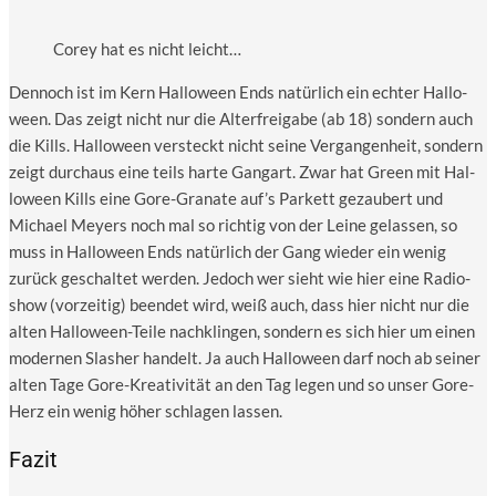
Corey hat es nicht leicht…
Den­noch ist im Kern Hal­lo­ween Ends natür­lich ein ech­ter Hal­lo­
ween. Das zeigt nicht nur die Alt­erfrei­ga­be (ab 18) son­dern auch
die Kills. Hal­lo­ween ver­steckt nicht sei­ne Ver­gan­gen­heit, son­dern
zeigt durch­aus eine teils har­te Gang­art. Zwar hat Green mit Hal­
lo­ween Kills eine Gore-Gra­na­te auf’s Par­kett gezau­bert und
Micha­el Mey­ers noch mal so rich­tig von der Lei­ne gelas­sen, so
muss in Hal­lo­ween Ends natür­lich der Gang wie­der ein wenig
zurück geschal­tet wer­den. Jedoch wer sieht wie hier eine Radio­
show (vor­zei­tig) been­det wird, weiß auch, dass hier nicht nur die
alten Hal­lo­ween-Tei­le nach­klin­gen, son­dern es sich hier um einen
moder­nen Slas­her han­delt. Ja auch Hal­lo­ween darf noch ab sei­ner
alten Tage Gore-Krea­ti­vi­tät an den Tag legen und so unser Gore-
Herz ein wenig höher schla­gen lassen.
Fazit