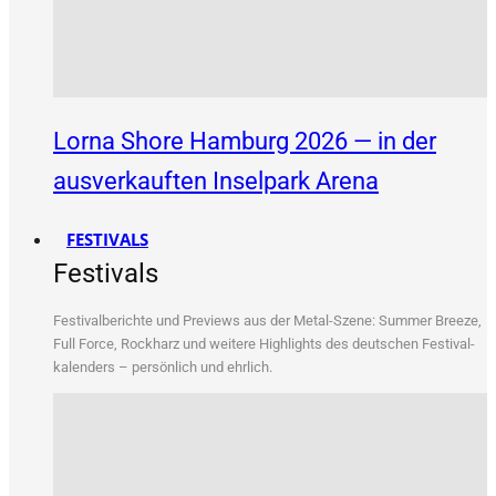
Lorna Shore Hamburg 2026 — in der
ausverkauften Inselpark Arena
FESTIVALS
Festivals
Fes­ti­val­be­rich­te und Pre­views aus der Metal-Sze­ne: Sum­mer Bree­ze,
Full Force, Rock­harz und wei­te­re High­lights des deut­schen Fes­ti­val­
ka­len­ders – per­sön­lich und ehrlich.