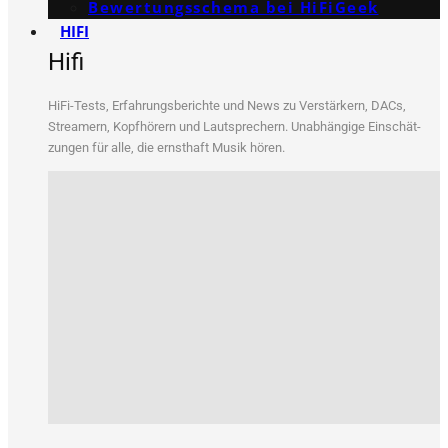
Bewertungs­schema bei HiFiGeek
HIFI
Hifi
HiFi-Tests, Erfah­rungs­be­rich­te und News zu Ver­stär­kern, DACs,
Strea­mern, Kopf­hö­rern und Laut­spre­chern. Unab­hän­gi­ge Ein­schät­
zun­gen für alle, die ernst­haft Musik hören.