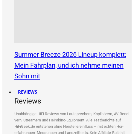
Summer Breeze 2026 Lineup komplett:
Mein Fahrplan, und ich nehme meinen
Sohn mit
REVIEWS
Reviews
Unab­hän­gi­ge HiFi Reviews von Laut­spre­chern, Kopf­hö­rern, AV-Recei­
vern, Strea­mern und Heim­ki­no-Equip­ment. Alle Test­be­rich­te auf
HiFiGeek.de ent­ste­hen ohne Her­stel­ler­ein­fluss – mit ech­ten Hör­
erfah­run­gen, Mes­sun­gen und Lang­zeit­tests. Kein Affi­lia­te-Bull­shit,