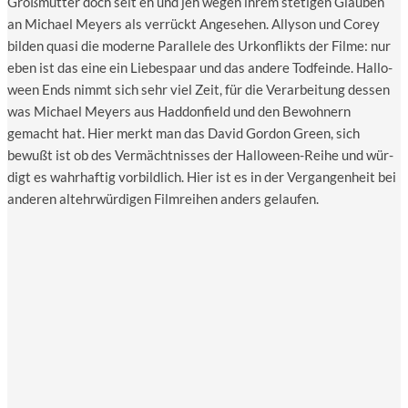
Groß­mutter doch seit eh und jeh wegen ihrem ste­ti­gen Glau­ben
an Micha­el Mey­ers als ver­rückt Ange­se­hen. Ally­son und Corey
bil­den qua­si die moder­ne Par­al­le­le des Urkon­flikts der Fil­me: nur
eben ist das eine ein Lie­bes­paar und das ande­re Tod­fein­de. Hal­lo­
ween Ends nimmt sich sehr viel Zeit, für die Ver­ar­bei­tung des­sen
was Micha­el Mey­ers aus Had­don­field und den Bewoh­nern
gemacht hat. Hier merkt man das David Gor­don Green, sich
bewußt ist ob des Ver­mächt­nis­ses der Hal­lo­ween-Rei­he und wür­
digt es wahr­haf­tig vor­bild­lich. Hier ist es in der Ver­gan­gen­heit bei
ande­ren alt­ehr­wür­di­gen Film­rei­hen anders gelaufen.