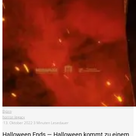
Björn
·
horror-legacy
·
13. Oktober 2022
·
3 Minuten Lesedauer
Halloween Ends — Halloween kommt zu einem