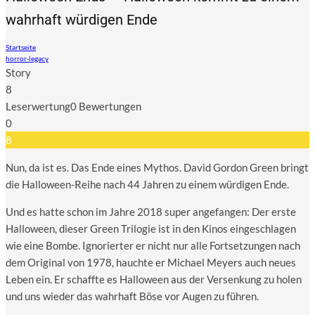
wahrhaft würdigen Ende
Startseite
horror-legacy
Sto­ry
8
Leser­wer­tung
0 Bewer­tun­gen
0
8
Nun, da ist es. Das Ende eines Mythos. David Gor­don Green bringt
die Hal­lo­ween-Rei­he nach 44 Jah­ren zu einem wür­di­gen Ende.
Und es hat­te schon im Jah­re 2018 super ange­fan­gen: Der ers­te
Hal­lo­ween, die­ser Green Tri­lo­gie ist in den Kinos ein­ge­schla­gen
wie eine Bom­be. Igno­rier­ter er nicht nur alle Fort­set­zun­gen nach
dem Ori­gi­nal von 1978, hauch­te er Micha­el Mey­ers auch neu­es
Leben ein. Er schaff­te es Hal­lo­ween aus der Ver­sen­kung zu holen
und uns wie­der das wahr­haft Böse vor Augen zu führen.