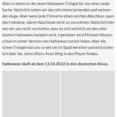
Alles in allem ist die neue Hal­lo­ween Tri­lo­gie für uns eine run­de
Sache. Natür­lich sehen wir das mit einem lachen­den und wei­nen­
den Auge. Aber wenn jede Film­se­rie einen sol­chen Abschluss spen­
diert bekä­me, wären Abschie­de nicht so ver­schrien. Natür­lich kön­
nen wir uns nicht vor­stel­len, dass es sich wirk­lich um den aller
letz­ten Hal­lo­ween han­deln wird. Irgend­wer wird Micha­el Mey­ers
schon in sei­ner Ver­si­on von Hal­lo­ween zurück holen. Aber die
Green Tri­lo­gie hat uns so wie sie ist Spaß berei­tet und wird sicher­
lich über die Jah­re öfters ihren Weg in den Play­er finden.
Hal­lo­ween läuft ab dem 13.10.2022 in den deut­schen Kinos
.