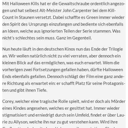
Mit Hal­lo­ween Kills hat er die Gewalt­schrau­be ordent­lich ange­zo­
gen und hat sel­best Alt-Meis­ter John Car­pen­ter bei dem Kill-
Count in Stau­nen ver­setzt. Dabei schaff­te es Green immer wie­der
den Spi­rit des Ursprungs ein­zu­fan­gen und bedien­te sich eben­falls
an Ideen, wel­che aus igno­rier­ten Tei­len der Serie stam­men. Was
nicht’s schlech­tes sein muss. Ganz im Gegenteil.
Nun heu­te läuft in den deut­schen Kinos nun das Ende der Tri­lo­gie
an. Wir wol­len natür­lich nicht zu viel ver­ra­ten, aber den­noch ein
klei­nen Blick auf das ermög­li­chen, was euch erwar­tet. Wem die
vor­he­ri­gen zwei Fort­set­zun­gen gefal­len haben, dürf­te Hal­lo­ween
Ends eben­falls gefal­len. Den­noch schlägt der Film eine ganz ande­
re Rich­tung als erwar­tet ein: er schafft Platz für sei­ne Prot­ago­nis­
ten und gibt ihnen Tiefe.
Corey, wel­cher eine tra­gi­sche Rol­le spielt, wird er doch als Mör­der
eines Kin­des ange­se­hen, wel­ches er gesit­tet hat. Immer wie­der
stig­ma­ti­siert und ernied­rigt durch sein Umfeld, fin­det er über Lau­
rie zu Ally­son, wel­che ihn nur zu gut ver­ste­hen kann. Wird ihre