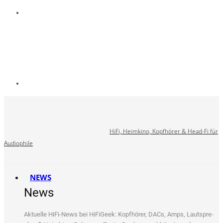
HiFi, Heimkino, Kopfhörer & Head-Fi für
Audiophile
NEWS
News
Aktu­el­le HiFi-News bei HiFi­Ge­ek: Kopf­hö­rer, DACs, Amps, Laut­spre­