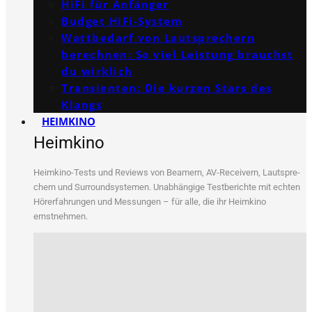
HiFi für Anfänger
Budget HiFi-System
Wattbedarf von Lautsprechern
berechnen: So viel Leistung brauchst
du wirklich
Transienten: Die kurzen Stars des
Klangs
HEIMKINO
Heimkino
Heim­ki­no-Tests und Reviews von Bea­mern, AV-Recei­vern, Laut­spre­
chern und Sur­round­sys­te­men. Unab­hän­gi­ge Test­be­rich­te mit ech­ten
Hör­erfah­run­gen und Mes­sun­gen – für alle, die ihr Heim­ki­no
ernstnehmen.