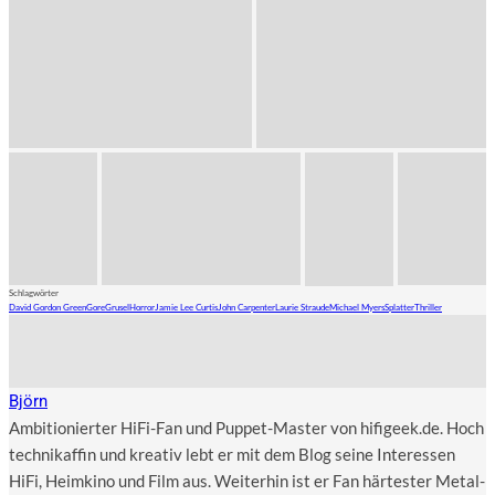
Schlagwörter
David Gordon Green
Gore
Grusel
Horror
Jamie Lee Curtis
John Carpenter
Laurie Straude
Michael Myers
Splatter
Thriller
Björn
Ambitionierter HiFi-Fan und Puppet-Master von hifigeek.de. Hoch
technikaffin und kreativ lebt er mit dem Blog seine Interessen
HiFi, Heimkino und Film aus. Weiterhin ist er Fan härtester Metal-