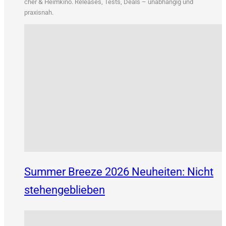
&
cher
Heim­ki­no. Releases, Tests, Deals – unab­hän­gig und
praxisnah.
Summer Breeze 2026 Neuheiten: Nicht
stehengeblieben