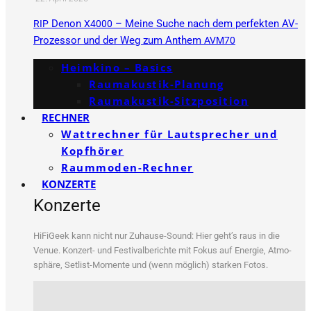
Denon
– Meine Suche nach dem perfekten AV-
RIP
X4000
Prozessor und der Weg zum Anthem
AVM70
Heimkino – Basics
Raumakustik-Planung
Raumakustik-Sitzposition
RECHNER
Wattrechner für Lautsprecher und
Kopfhörer
Raummoden-Rechner
KONZERTE
Konzerte
HiFi­Ge­ek kann nicht nur Zuhau­se-Sound: Hier geht’s raus in die
Venue. Kon­zert- und Fes­ti­val­be­rich­te mit Fokus auf Ener­gie, Atmo­
sphä­re, Set­list-Momen­te und (wenn mög­lich) star­ken Fotos.