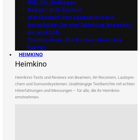
HiFi für Anfänger
Budget HiFi-System
Wattbedarf von Lautsprechern
berechnen: So viel Leistung brauchst
du wirklich
Transienten: Die kurzen Stars des
Klangs
HEIMKINO
Heimkino
Heim­ki­no-Tests und Reviews von Bea­mern, AV-Recei­vern, Laut­spre­
chern und Sur­round­sys­te­men. Unab­hän­gi­ge Test­be­rich­te mit ech­ten
Hör­erfah­run­gen und Mes­sun­gen – für alle, die ihr Heim­ki­no
ernstnehmen.