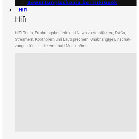
Bewertungs­schema bei HiFiGeek
HIFI
Hifi
HiFi-Tests, Erfah­rungs­be­rich­te und News zu Ver­stär­kern, DACs,
Strea­mern, Kopf­hö­rern und Laut­spre­chern. Unab­hän­gi­ge Ein­schät­
zun­gen für alle, die ernst­haft Musik hören.