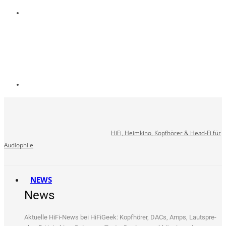
HiFi, Heimkino, Kopfhörer & Head-Fi für
Audiophile
NEWS
News
Aktu­el­le HiFi-News bei HiFi­Ge­ek: Kopf­hö­rer, DACs, Amps, Laut­spre­