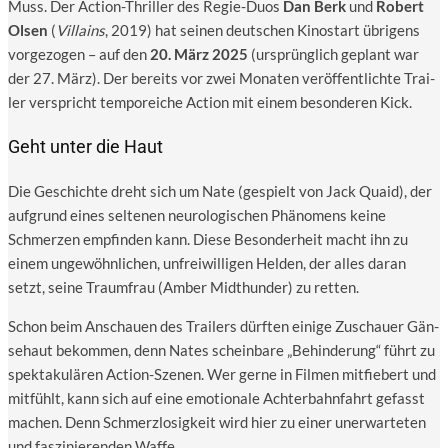
Muss. Der Action-Thril­ler des Regie-Duos
Dan Berk
und
Robert
Olsen
(
Vil­lains
, 2019) hat sei­nen deut­schen Kino­start übri­gens
vor­ge­zo­gen – auf den
20. März 2025
(ursprüng­lich geplant war
der 27. März). Der bereits vor zwei Mona­ten ver­öf­fent­lich­te Trai­
ler ver­spricht tem­po­rei­che Action mit einem beson­de­ren Kick.
Geht unter die Haut
Die Geschich­te dreht sich um Nate (gespielt von Jack Quaid), der
auf­grund eines sel­te­nen neu­ro­lo­gi­schen Phä­no­mens kei­ne
Schmer­zen emp­fin­den kann. Die­se Beson­der­heit macht ihn zu
einem unge­wöhn­li­chen, unfrei­wil­li­gen Hel­den, der alles dar­an
setzt, sei­ne Traum­frau (Amber Mid­t­hun­der) zu retten.
Schon beim Anschau­en des Trai­lers dürf­ten eini­ge Zuschau­er Gän­
se­haut bekom­men, denn Nates schein­ba­re „Behin­de­rung“ führt zu
spek­ta­ku­lä­ren Action-Sze­nen. Wer ger­ne in Fil­men mit­fie­bert und
mit­fühlt, kann sich auf eine emo­tio­na­le Ach­ter­bahn­fahrt gefasst
machen. Denn Schmerz­lo­sig­keit wird hier zu einer uner­war­te­ten
und fas­zi­nie­ren­den Waffe.