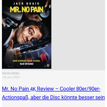
horror-legacy
·
24. Juni 2025
Mr. No Pain
Review – Cooler 80er/90er-
4K
Actionspaß, aber die Disc könnte besser sein