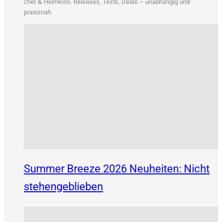
&
cher
Heim­ki­no. Releases, Tests, Deals – unab­hän­gig und
praxisnah.
Summer Breeze 2026 Neuheiten: Nicht
stehengeblieben