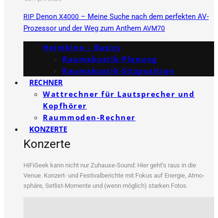
Denon
– Meine Suche nach dem perfekten AV-
RIP
X4000
Prozessor und der Weg zum Anthem
AVM70
Heimkino – Basics
Raumakustik-Planung
Raumakustik-Sitzposition
RECHNER
Wattrechner für Lautsprecher und
Kopfhörer
Raummoden-Rechner
KONZERTE
Konzerte
HiFi­Ge­ek kann nicht nur Zuhau­se-Sound: Hier geht’s raus in die
Venue. Kon­zert- und Fes­ti­val­be­rich­te mit Fokus auf Ener­gie, Atmo­
sphä­re, Set­list-Momen­te und (wenn mög­lich) star­ken Fotos.