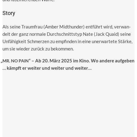
Story
Als sei­ne Traum­frau (Amber Mid­t­hun­der) ent­führt wird, ver­wan­
delt der ganz nor­ma­le Durch­schnitts­typ Nate (Jack Quaid) sei­ne
Unfä­hig­keit Schmer­zen zu emp­fin­den in eine uner­war­te­te Stär­ke,
um sie wie­der zurück zu bekommen.
„
.
“ – Ab 20. März 2025 im Kino. Wo ande­re auf­ge­ben
MR
NO
PAIN
… kämpft er wei­ter und wei­ter und weiter…