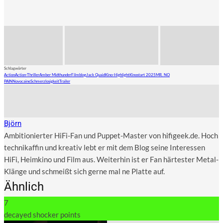
Schlagwörter
Action
Action-Thriller
Amber Midthunder
Filmblog
Jack Quaid
Kino-Highlight
Kinostart 2025
MR. NO
PAIN
Novocaine
Schmerzlosigkeit
Trailer
Björn
Ambitionierter HiFi-Fan und Puppet-Master von hifigeek.de. Hoch
technikaffin und kreativ lebt er mit dem Blog seine Interessen
HiFi, Heimkino und Film aus. Weiterhin ist er Fan härtester Metal-
Klänge und schmeißt sich gerne mal ne Platte auf.
Ähnlich
7
decayed shocker points