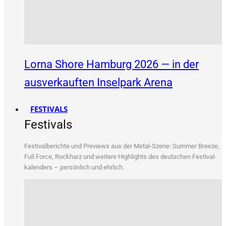
Lorna Shore Hamburg 2026 — in der
ausverkauften Inselpark Arena
FESTIVALS
Festivals
Fes­ti­val­be­rich­te und Pre­views aus der Metal-Sze­ne: Sum­mer Bree­ze,
Full Force, Rock­harz und wei­te­re High­lights des deut­schen Fes­ti­val­
ka­len­ders – per­sön­lich und ehrlich.