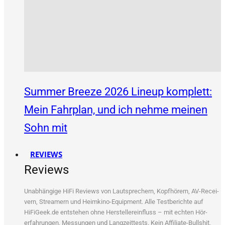
Summer Breeze 2026 Lineup komplett:
Mein Fahrplan, und ich nehme meinen
Sohn mit
REVIEWS
Reviews
Unab­hän­gi­ge HiFi Reviews von Laut­spre­chern, Kopf­hö­rern, AV-Recei­
vern, Strea­mern und Heim­ki­no-Equip­ment. Alle Test­be­rich­te auf
HiFiGeek.de ent­ste­hen ohne Her­stel­ler­ein­fluss – mit ech­ten Hör­
erfah­run­gen, Mes­sun­gen und Lang­zeit­tests. Kein Affi­lia­te-Bull­shit,