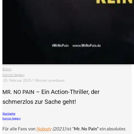
Björn
·
horror-legacy
·
25. Februar 2025
·
1 Minute Lesedauer
.
– Ein Action-Thriller, der
MR
NO
PAIN
schmerzlos zur Sache geht!
Startseite
horror-legacy
Für alle Fans von
Nobo­dy
(2021)
ist “
Mr. No Pain”
ein abso­lu­tes