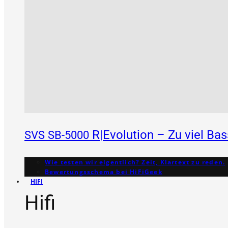
R|Evolution – Zu viel Ba
SVS
SB-5000
Wie testen wir eigentlich? Zeit, Klartext zu reden.
Bewertungs­schema bei HiFiGeek
HIFI
Hifi