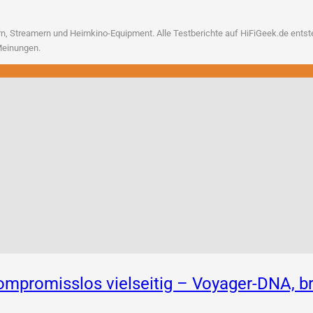
, Strea­mern und Heim­ki­no-Equip­ment. Alle Test­be­rich­te auf HiFiGeek.de ent­ste­h
n Meinungen.
 Kompromisslos vielseitig – Voyager-DNA,