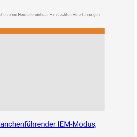
en ohne Her­stel­ler­ein­fluss – mit ech­ten Hör­erfah­run­gen,
 branchenführender IEM-Modus,