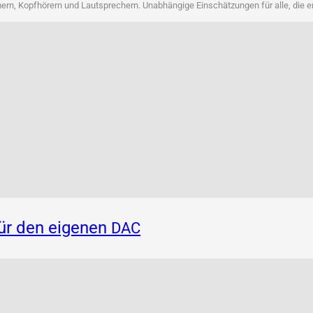
rn, Kopf­hö­rern und Laut­spre­chern. Unab­hän­gi­ge Ein­schät­zun­gen für alle, die 
für den eigenen
DAC