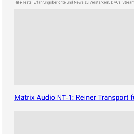
HiFi-Tests, Erfah­rungs­be­rich­te und News zu Ver­stär­kern, DACs, Strea­me
Matrix Audio
‑1: Reiner Transport 
NT