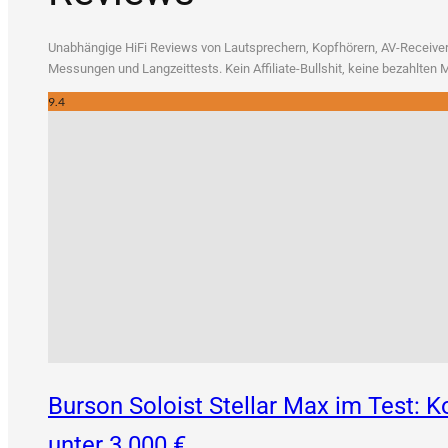
Unab­hän­gi­ge HiFi Reviews von Laut­spre­chern, Kopf­hö­rern, AV-Recei­vern
Mes­sun­gen und Lang­zeit­tests. Kein Affi­lia­te-Bull­shit, kei­ne bezahl­te
9.4
Burson Soloist Stellar Max im Test:
unter 3.000 €