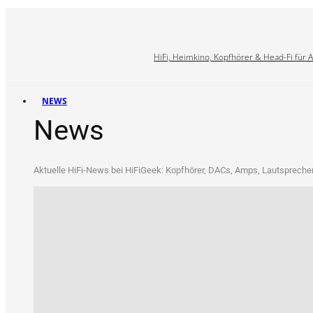
HiFi, Heimkino, Kopfhörer & Head-Fi für 
NEWS
News
Aktu­el­le HiFi-News bei HiFi­Ge­ek: Kopf­hö­rer, DACs, Amps, Laut­spre­che