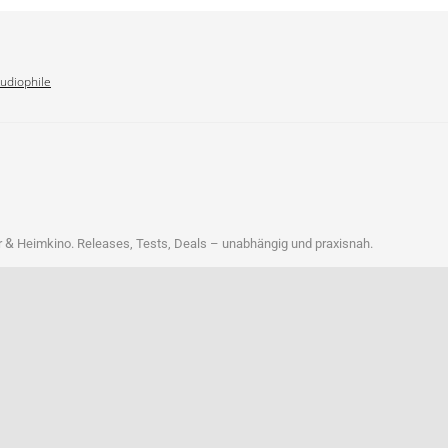
Audiophile
&
r
Heim­ki­no. Releases, Tests, Deals – unab­hän­gig und praxisnah.