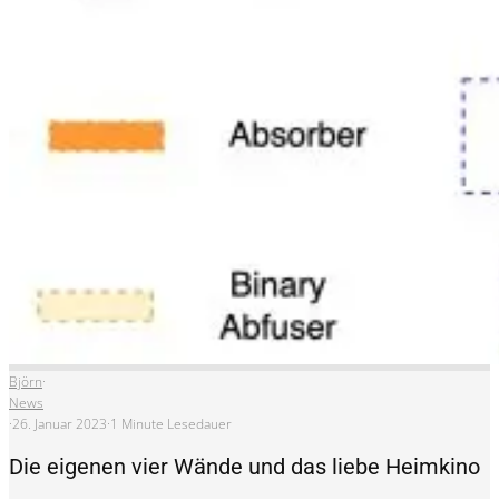
Björn
·
News
·
26. Januar 2023
·
1 Minute Lesedauer
Die eigenen vier Wände und das liebe Heimkino