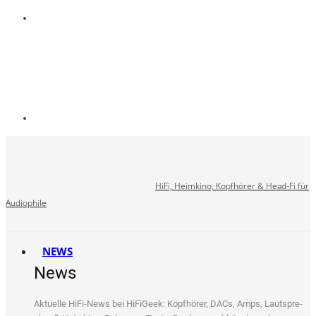
HiFi, Heimkino, Kopfhörer & Head-Fi für
Audiophile
NEWS
News
Aktu­el­le HiFi-News bei HiFi­Ge­ek: Kopf­hö­rer, DACs, Amps, Laut­spre­