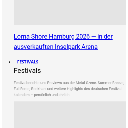
Lorna Shore Hamburg 2026 — in der
ausverkauften Inselpark Arena
FESTIVALS
Festivals
Fes­ti­val­be­rich­te und Pre­views aus der Metal-Sze­ne: Sum­mer Bree­ze,
Full Force, Rock­harz und wei­te­re High­lights des deut­schen Fes­ti­val­
ka­len­ders – per­sön­lich und ehrlich.