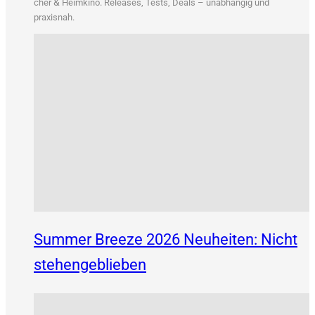
&
cher
Heim­ki­no. Releases, Tests, Deals – unab­hän­gig und
praxisnah.
Summer Breeze 2026 Neuheiten: Nicht
stehengeblieben