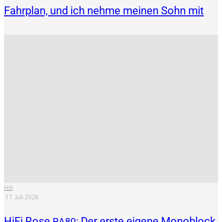
Fahrplan, und ich nehme meinen Sohn mit
Hifi
·
17. Juli 2026
HiFi Rose
: Der erste eigene Monoblock
RA80