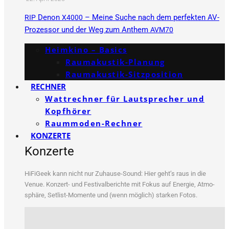
Denon
– Meine Suche nach dem perfekten AV-
RIP
X4000
Prozessor und der Weg zum Anthem
AVM70
Heimkino – Basics
Raumakustik-Planung
Raumakustik-Sitzposition
RECHNER
Wattrechner für Lautsprecher und
Kopfhörer
Raummoden-Rechner
KONZERTE
Konzerte
HiFi­Ge­ek kann nicht nur Zuhau­se-Sound: Hier geht’s raus in die
Venue. Kon­zert- und Fes­ti­val­be­rich­te mit Fokus auf Ener­gie, Atmo­
sphä­re, Set­list-Momen­te und (wenn mög­lich) star­ken Fotos.