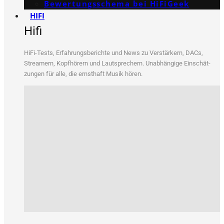
Bewertungs­schema bei HiFiGeek
HIFI
Hifi
HiFi-Tests, Erfah­rungs­be­rich­te und News zu Ver­stär­kern, DACs,
Strea­mern, Kopf­hö­rern und Laut­spre­chern. Unab­hän­gi­ge Ein­schät­
zun­gen für alle, die ernst­haft Musik hören.