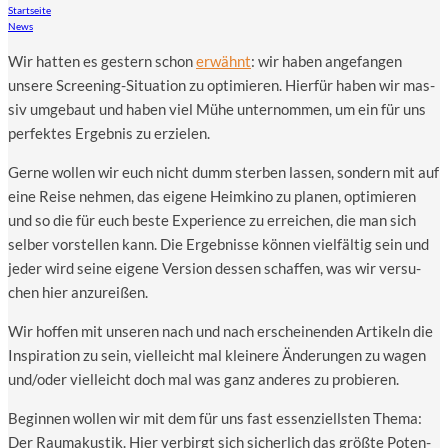
Startseite
News
Wir hat­ten es ges­tern schon
erwähnt
: wir haben ange­fan­gen
unse­re Scree­ning-Situa­ti­on zu opti­mie­ren. Hier­für haben wir mas­
siv umge­baut und haben viel Mühe unter­nom­men, um ein für uns
per­fek­tes Ergeb­nis zu erzielen.
Ger­ne wol­len wir euch nicht dumm ster­ben las­sen, son­dern mit auf
eine Rei­se neh­men, das eige­ne Heim­ki­no zu pla­nen, opti­mie­ren
und so die für euch bes­te Expe­ri­ence zu errei­chen, die man sich
sel­ber vor­stel­len kann. Die Ergeb­nis­se kön­nen viel­fäl­tig sein und
jeder wird sei­ne eige­ne Ver­si­on des­sen schaf­fen, was wir ver­su­
chen hier anzureißen.
Wir hof­fen mit unse­ren nach und nach erschei­nen­den Arti­keln die
Inspi­ra­ti­on zu sein, viel­leicht mal klei­ne­re Ände­run­gen zu wagen
und/oder viel­leicht doch mal was ganz ande­res zu probieren.
Begin­nen wol­len wir mit dem für uns fast essen­zi­ells­ten The­ma:
Der Raum­akus­tik. Hier ver­birgt sich sicher­lich das größ­te Poten­