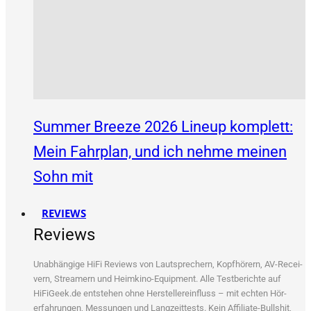
Summer Breeze 2026 Lineup komplett:
Mein Fahrplan, und ich nehme meinen
Sohn mit
REVIEWS
Reviews
Unab­hän­gi­ge HiFi Reviews von Laut­spre­chern, Kopf­hö­rern, AV-Recei­
vern, Strea­mern und Heim­ki­no-Equip­ment. Alle Test­be­rich­te auf
HiFiGeek.de ent­ste­hen ohne Her­stel­ler­ein­fluss – mit ech­ten Hör­
erfah­run­gen, Mes­sun­gen und Lang­zeit­tests. Kein Affi­lia­te-Bull­shit,