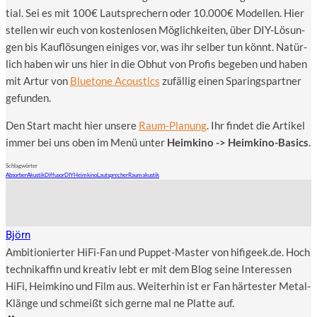
ti­al. Sei es mit 100€ Laut­spre­chern oder 10.000€ Model­len. Hier
stel­len wir euch von kos­ten­lo­sen Mög­lich­kei­ten, über DIY-Lösun­
gen bis Kauf­lö­sun­gen eini­ges vor, was ihr sel­ber tun könnt. Natür­
lich haben wir uns hier in die Obhut von Pro­fis bege­ben und haben
mit Artur von
Blue­to­ne Acou­stics
zufäl­lig einen Spa­rings­part­ner
gefunden.
Den Start macht hier unse­re
Raum-Pla­nung
. Ihr fin­det die Arti­kel
immer bei uns oben im Menü unter
Heim­ki­no -> Heim­ki­no-Basics
.
Schlagwörter
Absorber
Akustik
Diffusor
DIY
Heimkino
Lautsprecher
Raumakustik
Björn
Ambitionierter HiFi-Fan und Puppet-Master von hifigeek.de. Hoch
technikaffin und kreativ lebt er mit dem Blog seine Interessen
HiFi, Heimkino und Film aus. Weiterhin ist er Fan härtester Metal-
Klänge und schmeißt sich gerne mal ne Platte auf.