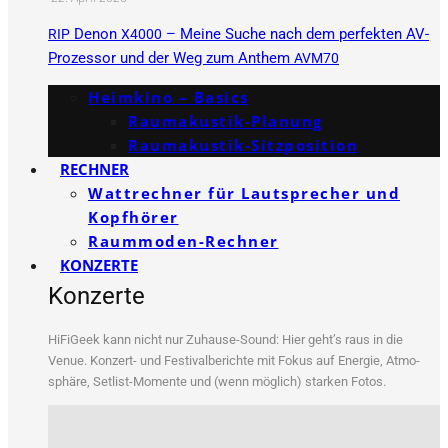
Denon
– Meine Suche nach dem perfekten AV-
RIP
X4000
Prozessor und der Weg zum Anthem
AVM70
Heimkino – Basics
Raumakustik-Planung
Raumakustik-Sitzposition
RECHNER
Wattrechner für Lautsprecher und
Kopfhörer
Raummoden-Rechner
KONZERTE
Konzerte
HiFi­Ge­ek kann nicht nur Zuhau­se-Sound: Hier geht’s raus in die
Venue. Kon­zert- und Fes­ti­val­be­rich­te mit Fokus auf Ener­gie, Atmo­
sphä­re, Set­list-Momen­te und (wenn mög­lich) star­ken Fotos.