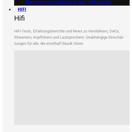
Bewertungs­schema bei HiFiGeek
HIFI
Hifi
HiFi-Tests, Erfah­rungs­be­rich­te und News zu Ver­stär­kern, DACs,
Strea­mern, Kopf­hö­rern und Laut­spre­chern. Unab­hän­gi­ge Ein­schät­
zun­gen für alle, die ernst­haft Musik hören.