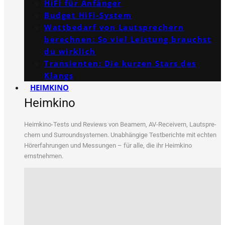
HiFi für Anfänger
Budget HiFi-System
Wattbedarf von Lautsprechern
berechnen: So viel Leistung brauchst
du wirklich
Transienten: Die kurzen Stars des
Klangs
HEIMKINO
Heimkino
Heim­ki­no-Tests und Reviews von Bea­mern, AV-Recei­vern, Laut­spre­
chern und Sur­round­sys­te­men. Unab­hän­gi­ge Test­be­rich­te mit ech­ten
Hör­erfah­run­gen und Mes­sun­gen – für alle, die ihr Heim­ki­no
ernstnehmen.