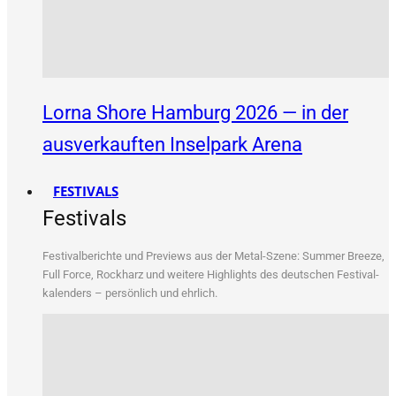
Lorna Shore Hamburg 2026 — in der
ausverkauften Inselpark Arena
FESTIVALS
Festivals
Fes­ti­val­be­rich­te und Pre­views aus der Metal-Sze­ne: Sum­mer Bree­ze,
Full Force, Rock­harz und wei­te­re High­lights des deut­schen Fes­ti­val­
ka­len­ders – per­sön­lich und ehrlich.