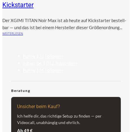
Kickstarter
Der XGIMI TITAN Noir Max ist ab heu­te auf Kick­star­ter bestell­
bar — und das ist bei einem Her­stel­ler die­ser Grö­ßen­ord­nung...
WEITERLESEN
Follow
271
Followers
Subscribe
1,012
Subscribers
Follow
166
Followers
Beratung
Unsicher beim Kauf?
Ich helfe dir, das richtige Setup zu finden — per
Videocall, unabhängig und ehrlich.
Ab 49 €