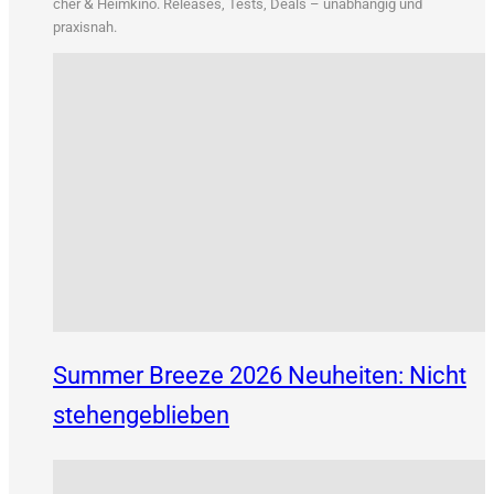
&
cher
Heim­ki­no. Releases, Tests, Deals – unab­hän­gig und
praxisnah.
Summer Breeze 2026 Neuheiten: Nicht
stehengeblieben