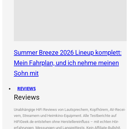
Summer Breeze 2026 Lineup komplett:
Mein Fahrplan, und ich nehme meinen
Sohn mit
REVIEWS
Reviews
Unab­hän­gi­ge HiFi Reviews von Laut­spre­chern, Kopf­hö­rern, AV-Recei­
vern, Strea­mern und Heim­ki­no-Equip­ment. Alle Test­be­rich­te auf
HiFiGeek.de ent­ste­hen ohne Her­stel­ler­ein­fluss – mit ech­ten Hör­
erfah­run­gen, Mes­sun­gen und Lang­zeit­tests. Kein Affi­lia­te-Bull­shit,