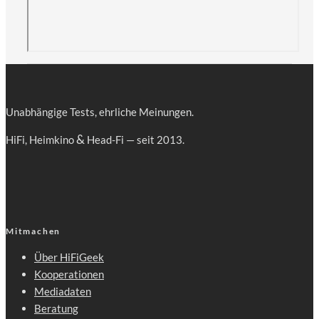
Unab­hän­gi­ge Tests, ehr­li­che Meinungen.
&
HiFi, Heim­ki­no
Head-Fi — seit 2013.
Mitmachen
Über HiFiGeek
Kooperationen
Mediadaten
Beratung