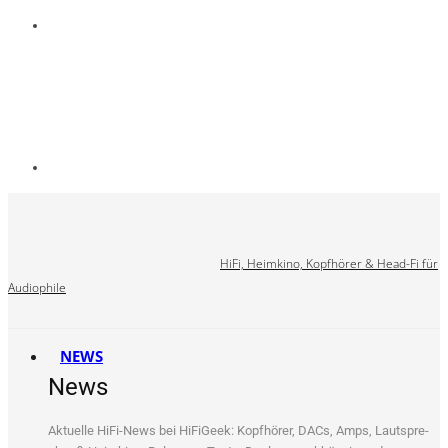
HiFi, Heimkino, Kopfhörer & Head-Fi für
Audiophile
NEWS
News
Aktu­el­le HiFi-News bei HiFi­Ge­ek: Kopf­hö­rer, DACs, Amps, Laut­spre­