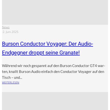
News
·
2. Juni 2025
Burson Conductor Voyager: Der Audio-
Endgegner droppt seine Granate!
Wäh­rend wir noch gespannt auf den Bur­son Con­duc­tor GT4 war­
ten, knallt Bur­son Audio ein­fach den Con­duc­tor Voy­a­ger auf den
Tisch – und...
WEITERLESEN