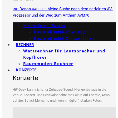
Denon
– Meine Suche nach dem perfekten AV-
RIP
X4000
Prozessor und der Weg zum Anthem
AVM70
Heimkino – Basics
Raumakustik-Planung
Raumakustik-Sitzposition
RECHNER
Wattrechner für Lautsprecher und
Kopfhörer
Raummoden-Rechner
KONZERTE
Konzerte
HiFi­Ge­ek kann nicht nur Zuhau­se-Sound: Hier geht’s raus in die
Venue. Kon­zert- und Fes­ti­val­be­rich­te mit Fokus auf Ener­gie, Atmo­
sphä­re, Set­list-Momen­te und (wenn mög­lich) star­ken Fotos.