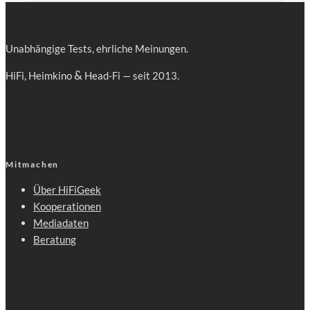
Unab­hän­gi­ge Tests, ehr­li­che Meinungen.
&
HiFi, Heim­ki­no
Head-Fi — seit 2013.
Mitmachen
Über HiFiGeek
Kooperationen
Mediadaten
Beratung