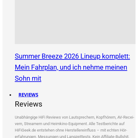
Summer Breeze 2026 Lineup komplett:
Mein Fahrplan, und ich nehme meinen
Sohn mit
REVIEWS
Reviews
Unab­hän­gi­ge HiFi Reviews von Laut­spre­chern, Kopf­hö­rern, AV-Recei­
vern, Strea­mern und Heim­ki­no-Equip­ment. Alle Test­be­rich­te auf
HiFiGeek.de ent­ste­hen ohne Her­stel­ler­ein­fluss – mit ech­ten Hör­
erfah­run­gen, Mes­sun­gen und Lang­zeit­tests. Kein Affi­lia­te-Bull­shit,