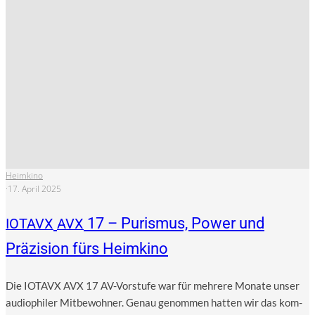
Heimkino
·
17. April 2025
17 – Purismus, Power und
IOTAVX
AVX
Präzision fürs Heimkino
Die IOTAVX AVX 17 AV-Vor­stu­fe war für meh­re­re Mona­te unser
audio­phi­ler Mit­be­woh­ner. Genau genom­men hat­ten wir das kom­