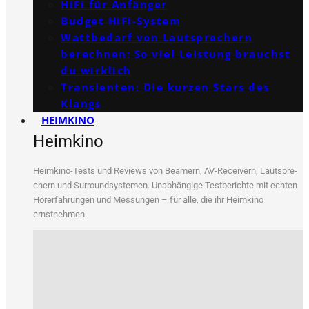
HiFi für Anfänger
Budget HiFi-System
Wattbedarf von Lautsprechern
berechnen: So viel Leistung brauchst
du wirklich
Transienten: Die kurzen Stars des
Klangs
HEIMKINO
Heimkino
Heim­ki­no-Tests und Reviews von Bea­mern, AV-Recei­vern, Laut­spre­
chern und Sur­round­sys­te­men. Unab­hän­gi­ge Test­be­rich­te mit ech­ten
Hör­erfah­run­gen und Mes­sun­gen – für alle, die ihr Heim­ki­no
ernstnehmen.