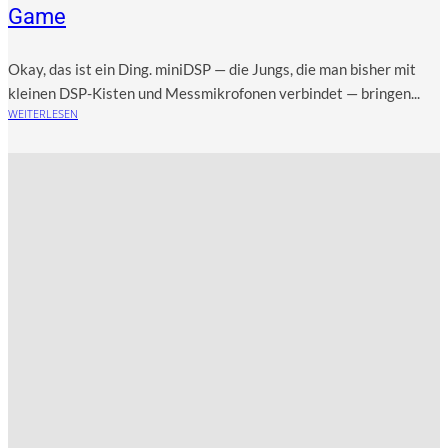
Game
Okay, das ist ein Ding. mini­DSP — die Jungs, die man bis­her mit
klei­nen DSP-Kis­ten und Mess­mi­kro­fo­nen ver­bin­det — brin­gen...
WEITERLESEN