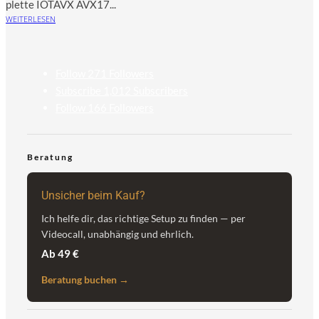
plet­te IOTAVX AVX17...
WEITERLESEN
Follow
271
Followers
Subscribe
1,012
Subscribers
Follow
166
Followers
Beratung
Unsicher beim Kauf?
Ich helfe dir, das richtige Setup zu finden — per
Videocall, unabhängig und ehrlich.
Ab 49 €
Beratung buchen →