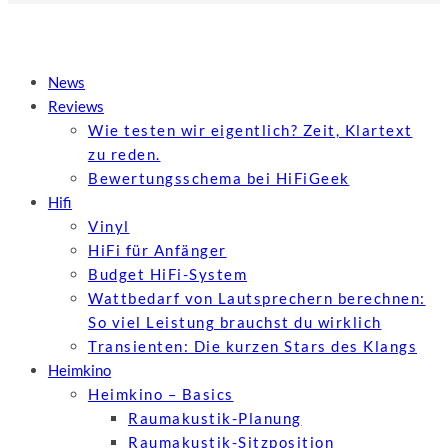
News
Reviews
Wie testen wir eigentlich? Zeit, Klartext
zu reden.
Bewertungs­schema bei HiFiGeek
Hifi
Vinyl
HiFi für Anfänger
Budget HiFi-System
Wattbedarf von Lautsprechern berechnen:
So viel Leistung brauchst du wirklich
Transienten: Die kurzen Stars des Klangs
Heimkino
Heimkino – Basics
Raumakustik-Planung
Raumakustik-Sitzposition