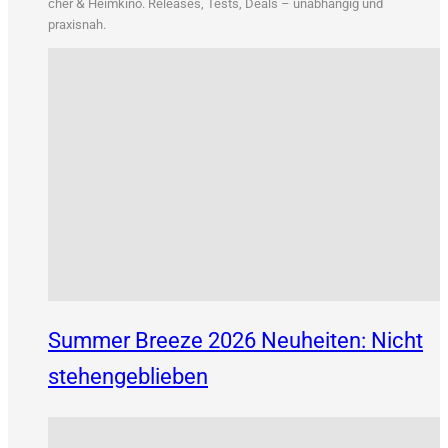
&
cher
Heim­ki­no. Releases, Tests, Deals – unab­hän­gig und
praxisnah.
Summer Breeze 2026 Neuheiten: Nicht
stehengeblieben