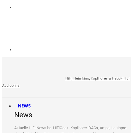
HiFi, Heimkino, Kopfhörer & Head-Fi für
Audiophile
NEWS
News
Aktu­el­le HiFi-News bei HiFi­Ge­ek: Kopf­hö­rer, DACs, Amps, Laut­spre­