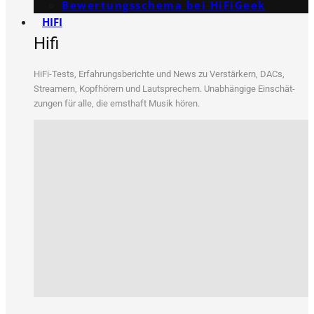
Bewertungs­schema bei HiFiGeek
HIFI
Hifi
HiFi-Tests, Erfah­rungs­be­rich­te und News zu Ver­stär­kern, DACs,
Strea­mern, Kopf­hö­rern und Laut­spre­chern. Unab­hän­gi­ge Ein­schät­
zun­gen für alle, die ernst­haft Musik hören.