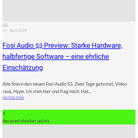
Hifi
·
21. April 2026
Fosi Audio
Preview: Starke Hardware,
S3
halbfertige Software – eine ehrliche
Einschätzung
Alle fei­ern den neu­en Fosi Audio S3. Zwei Tage getes­tet, Video
raus, Hype. Ich steh hier und frag mich: Hat...
WEITERLESEN
9
decayed shocker points