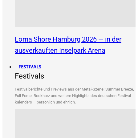
Lorna Shore Hamburg 2026 — in der
ausverkauften Inselpark Arena
FESTIVALS
Festivals
Fes­ti­val­be­rich­te und Pre­views aus der Metal-Sze­ne: Sum­mer Bree­ze,
Full Force, Rock­harz und wei­te­re High­lights des deut­schen Fes­ti­val­
ka­len­ders – per­sön­lich und ehrlich.