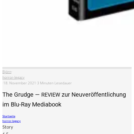
Björn
·
horror-legacy
·
18. November 2021
·
3 Minuten Lesedauer
The Grudge —
zur Neuveröffentlichung
REVIEW
im Blu-Ray Mediabook
Startseite
horror-legacy
Sto­ry
6.5