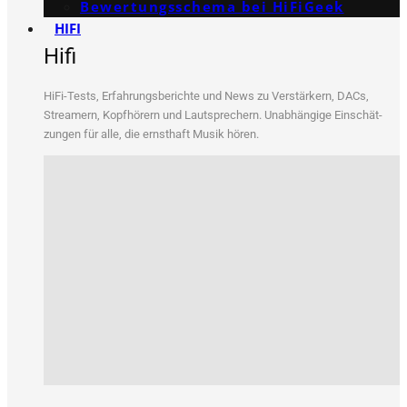
Bewertungs­schema bei HiFiGeek
HIFI
Hifi
HiFi-Tests, Erfah­rungs­be­rich­te und News zu Ver­stär­kern, DACs,
Strea­mern, Kopf­hö­rern und Laut­spre­chern. Unab­hän­gi­ge Ein­schät­
zun­gen für alle, die ernst­haft Musik hören.