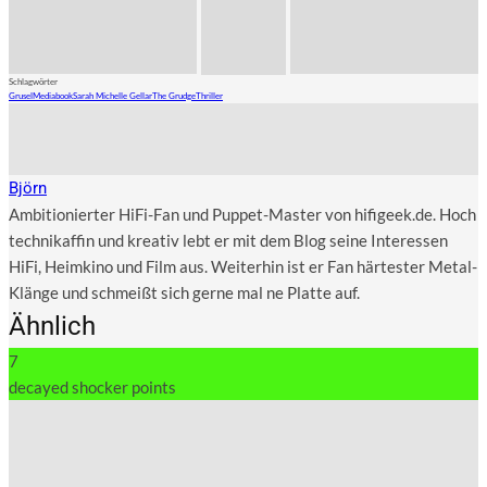
Schlagwörter
Grusel
Mediabook
Sarah Michelle Gellar
The Grudge
Thriller
Björn
Ambitionierter HiFi-Fan und Puppet-Master von hifigeek.de. Hoch
technikaffin und kreativ lebt er mit dem Blog seine Interessen
HiFi, Heimkino und Film aus. Weiterhin ist er Fan härtester Metal-
Klänge und schmeißt sich gerne mal ne Platte auf.
Ähnlich
7
decayed shocker points