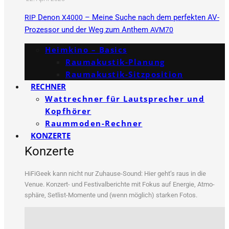
Denon
– Meine Suche nach dem perfekten AV-
RIP
X4000
Prozessor und der Weg zum Anthem
AVM70
Heimkino – Basics
Raumakustik-Planung
Raumakustik-Sitzposition
RECHNER
Wattrechner für Lautsprecher und
Kopfhörer
Raummoden-Rechner
KONZERTE
Konzerte
HiFi­Ge­ek kann nicht nur Zuhau­se-Sound: Hier geht’s raus in die
Venue. Kon­zert- und Fes­ti­val­be­rich­te mit Fokus auf Ener­gie, Atmo­
sphä­re, Set­list-Momen­te und (wenn mög­lich) star­ken Fotos.