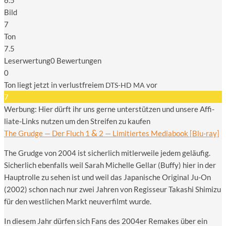
Bild
7
Ton
7.5
Leser­wer­tung
0 Bewer­tun­gen
0
Ton liegt jetzt in ver­lust­frei­em
vor
DTS-HD
MA
7
Wer­bung: Hier dürft ihr uns ger­ne unter­stüt­zen und unse­re Affi­
lia­te-Links nut­zen um den Strei­fen zu kaufen
&
The Grudge — Der Fluch 1
2 — Limi­tier­tes Media­book [Blu-ray]
The Grudge von 2004 ist sicher­lich mit­ler­wei­le jedem geläu­fig.
Sicher­lich eben­falls weil Sarah Michel­le Gel­lar (Buffy) hier in der
Haupt­rol­le zu sehen ist und weil das Japa­ni­sche Ori­gi­nal Ju-On
(2002) schon nach nur zwei Jah­ren von Regis­seur Taka­shi Shi­mi­zu
für den west­li­chen Markt neu­ver­filmt wurde.
In die­sem Jahr dür­fen sich Fans des 2004er Remakes über ein