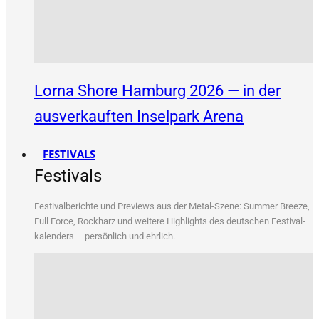
Lorna Shore Hamburg 2026 — in der
ausverkauften Inselpark Arena
FESTIVALS
Festivals
Fes­ti­val­be­rich­te und Pre­views aus der Metal-Sze­ne: Sum­mer Bree­ze,
Full Force, Rock­harz und wei­te­re High­lights des deut­schen Fes­ti­val­
ka­len­ders – per­sön­lich und ehrlich.