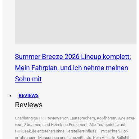
Summer Breeze 2026 Lineup komplett:
Mein Fahrplan, und ich nehme meinen
Sohn mit
REVIEWS
Reviews
Unab­hän­gi­ge HiFi Reviews von Laut­spre­chern, Kopf­hö­rern, AV-Recei­
vern, Strea­mern und Heim­ki­no-Equip­ment. Alle Test­be­rich­te auf
HiFiGeek.de ent­ste­hen ohne Her­stel­ler­ein­fluss – mit ech­ten Hör­
erfah­run­gen, Mes­sun­gen und Lang­zeit­tests. Kein Affi­lia­te-Bull­shit,