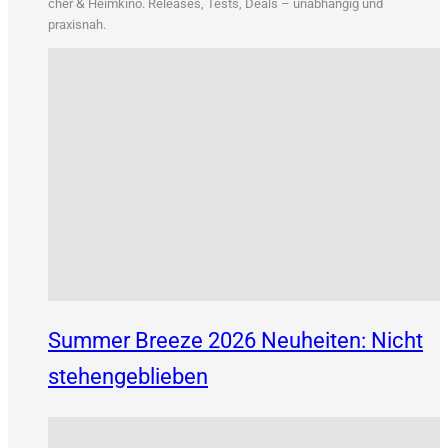
&
cher
Heim­ki­no. Releases, Tests, Deals – unab­hän­gig und
praxisnah.
Summer Breeze 2026 Neuheiten: Nicht
stehengeblieben