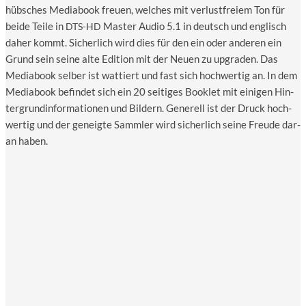
hüb­sches Media­book freu­en, wel­ches mit ver­lust­frei­em Ton für
bei­de Tei­le in
Mas­ter Audio 5.1 in deutsch und eng­lisch
DTS-HD
daher kommt. Sicher­lich wird dies für den ein oder ande­ren ein
Grund sein sei­ne alte Edi­ti­on mit der Neu­en zu upgraden. Das
Media­book sel­ber ist wat­tiert und fast sich hoch­wer­tig an. In dem
Media­book befin­det sich ein 20 sei­ti­ges Book­let mit eini­gen Hin­
ter­grund­in­for­ma­tio­nen und Bil­dern. Gene­rell ist der Druck hoch­
wer­tig und der geneig­te Samm­ler wird sicher­lich sei­ne Freu­de dar­
an haben.