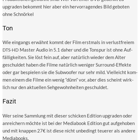
upgraden bekommt hier aber ein her­vor­ra­gen­des Bild gebo­ten
ohne Schnörkel
Ton
Wie ein­gangs erwähnt kommt der Film erst­mals in ver­lust­frei­em
Mas­ter Audio in 5.1 daher und die Ton­spur ist ohne Auf­
DTS-HD
fäl­lig­kei­ten. Sie löst fein auf, aber natür­lich wie­der dem Alter
geschul­det haben die Fil­me natür­lich weni­ger Sur­round-Effek­te
oder gar bespie­len sie die Sub­woo­fer nur sehr mild. Viel­leicht kom­
men einem die Fil­me ein wenig “dünn” vor, aber dies scheint wirk­
lich nur den aktu­el­len Seh­ge­wohn­hei­ten geschuldet.
Fazit
Wer sei­ne Samm­lung mit die­ser schi­cken Edi­ti­on upgraden oder
anrei­chern möch­te ist bei der Media­book Edi­ti­on gut auf­ge­ho­ben
und mit knap­pen 27€ ist die­se nicht unbe­dingt teue­rer als ande­re
Mediabooks.