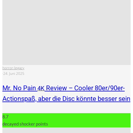
horror-legacy
·
24. Juni 2025
Mr. No Pain
Review – Cooler 80er/90er-
4K
Actionspaß, aber die Disc könnte besser sein
8.7
decayed shocker points