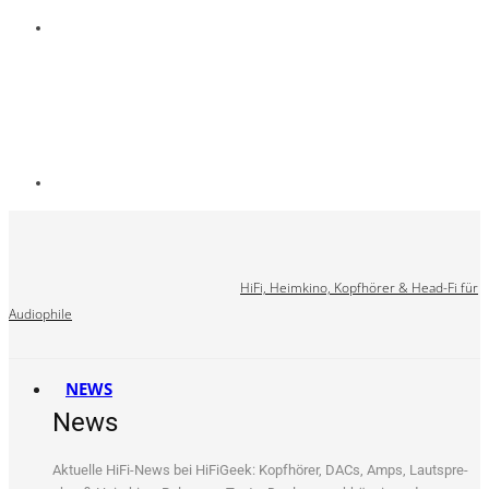
HiFi, Heimkino, Kopfhörer & Head-Fi für
Audiophile
NEWS
News
Aktu­el­le HiFi-News bei HiFi­Ge­ek: Kopf­hö­rer, DACs, Amps, Laut­spre­