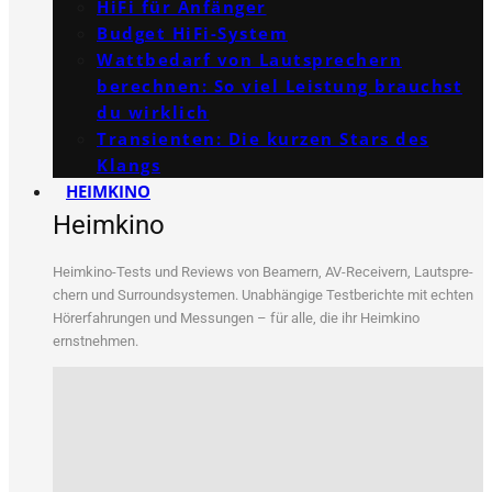
HiFi für Anfänger
Budget HiFi-System
Wattbedarf von Lautsprechern
berechnen: So viel Leistung brauchst
du wirklich
Transienten: Die kurzen Stars des
Klangs
HEIMKINO
Heimkino
Heim­ki­no-Tests und Reviews von Bea­mern, AV-Recei­vern, Laut­spre­
chern und Sur­round­sys­te­men. Unab­hän­gi­ge Test­be­rich­te mit ech­ten
Hör­erfah­run­gen und Mes­sun­gen – für alle, die ihr Heim­ki­no
ernstnehmen.