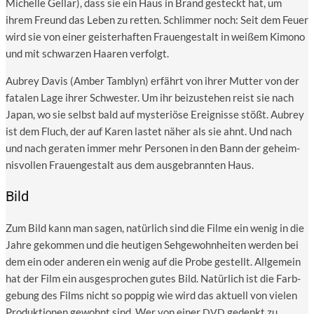
Michel­le Gel­lar), dass sie ein Haus in Brand gesteckt hat, um
ihrem Freund das Leben zu ret­ten. Schlim­mer noch: Seit dem Feu­er
wird sie von einer geis­ter­haf­ten Frau­en­ge­stalt in wei­ßem Kimo­no
und mit schwar­zen Haa­ren verfolgt.
Aubrey Davis (Amber Tam­blyn) erfährt von ihrer Mut­ter von der
fata­len Lage ihrer Schwes­ter. Um ihr bei­zu­ste­hen reist sie nach
Japan, wo sie selbst bald auf mys­te­riö­se Ereig­nis­se stößt. Aubrey
ist dem Fluch, der auf Karen las­tet näher als sie ahnt. Und nach
und nach gera­ten immer mehr Per­so­nen in den Bann der geheim­
nis­vol­len Frau­en­ge­stalt aus dem aus­ge­brann­ten Haus.
Bild
Zum Bild kann man sagen, natür­lich sind die Fil­me ein wenig in die
Jah­re gekom­men und die heu­ti­gen Seh­ge­wohn­hei­ten wer­den bei
dem ein oder ande­ren ein wenig auf die Pro­be gestellt. All­ge­mein
hat der Film ein aus­ge­spro­chen gutes Bild. Natür­lich ist die Farb­
ge­bung des Films nicht so pop­pig wie wird das aktu­ell von vie­len
Pro­duk­tio­nen gewohnt sind. Wer von einer
gedenkt zu
DVD