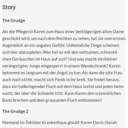
Story
The Grudge
Als die Pfle­ge­rin Karen zum Haus einer bett­lä­ge­ri­gen alten Dame
geschickt wird, um nach dem Rech­ten zu sehen, hat sie vom ers­ten
Augen­blick an ein ungu­tes Gefühl. Unheim­li­che Din­ge schei­nen
sich hier abzu­spie­len. Was hat es mit den selt­sa­men, schreck­li­
chen Geräu­schen im Haus auf sich? Und was macht ein klei­ner
ver­ängs­tig­ter Jun­ge ein­ge­sperrt in einem Wand­schrank? Karen
bekommt es lang­sam mit der Angst zu tun. Als dann die alte Frau
auch noch stirbt, macht sich Panik in ihr breit. Sie fin­det her­aus,
dass ein tod­brin­gen­der Fluch auf dem Haus las­tet und jeden heim­
sucht, der über die Schwel­le tritt. Kann Karen den schreck­li­chen
Bann bre­chen und dem grau­sa­men Fluch entkommen?
The Grudge 2
Nie­mand im Tokio­ter Kran­ken­haus glaubt Karen Davis (Sarah