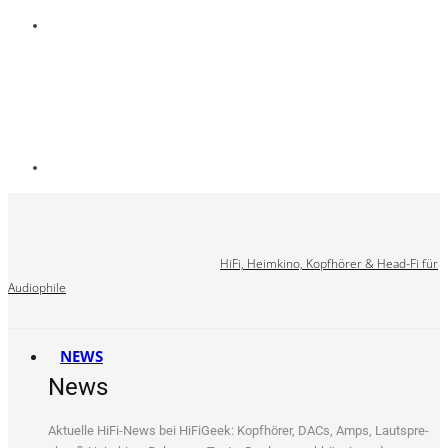
HiFi, Heimkino, Kopfhörer & Head-Fi für
Audiophile
NEWS
News
Aktu­el­le HiFi-News bei HiFi­Ge­ek: Kopf­hö­rer, DACs, Amps, Laut­spre­