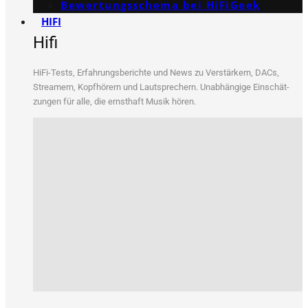
Bewertungs­schema bei HiFiGeek
HIFI
Hifi
HiFi-Tests, Erfah­rungs­be­rich­te und News zu Ver­stär­kern, DACs,
Strea­mern, Kopf­hö­rern und Laut­spre­chern. Unab­hän­gi­ge Ein­schät­
zun­gen für alle, die ernst­haft Musik hören.