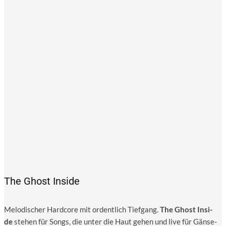
The Ghost Inside
Melo­di­scher Hard­core mit ordent­lich Tief­gang.
The Ghost Insi­
de
ste­hen für Songs, die unter die Haut gehen und live für Gän­se­