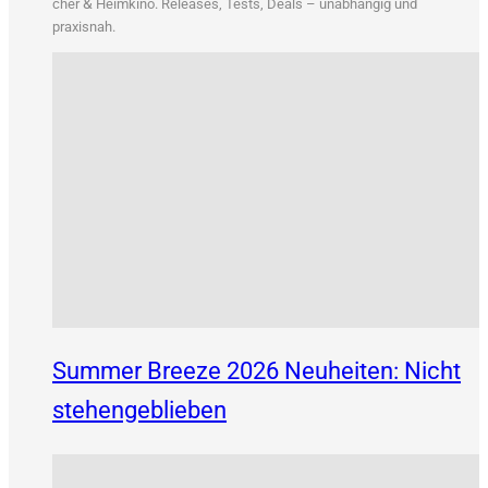
&
cher
Heim­ki­no. Releases, Tests, Deals – unab­hän­gig und
praxisnah.
Summer Breeze 2026 Neuheiten: Nicht
stehengeblieben