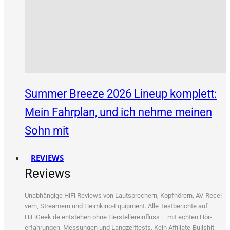
Summer Breeze 2026 Lineup komplett:
Mein Fahrplan, und ich nehme meinen
Sohn mit
REVIEWS
Reviews
Unab­hän­gi­ge HiFi Reviews von Laut­spre­chern, Kopf­hö­rern, AV-Recei­
vern, Strea­mern und Heim­ki­no-Equip­ment. Alle Test­be­rich­te auf
HiFiGeek.de ent­ste­hen ohne Her­stel­ler­ein­fluss – mit ech­ten Hör­
erfah­run­gen, Mes­sun­gen und Lang­zeit­tests. Kein Affi­lia­te-Bull­shit,