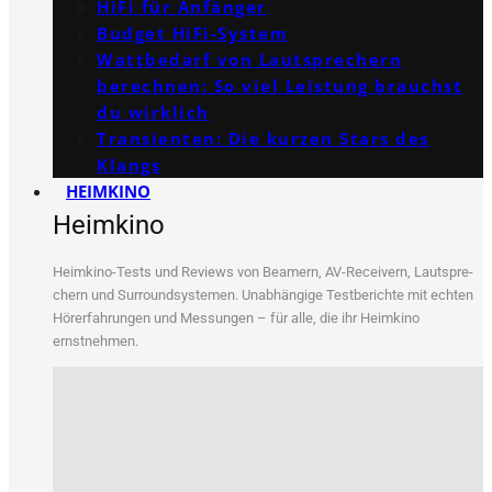
HiFi für Anfänger
Budget HiFi-System
Wattbedarf von Lautsprechern
berechnen: So viel Leistung brauchst
du wirklich
Transienten: Die kurzen Stars des
Klangs
HEIMKINO
Heimkino
Heim­ki­no-Tests und Reviews von Bea­mern, AV-Recei­vern, Laut­spre­
chern und Sur­round­sys­te­men. Unab­hän­gi­ge Test­be­rich­te mit ech­ten
Hör­erfah­run­gen und Mes­sun­gen – für alle, die ihr Heim­ki­no
ernstnehmen.