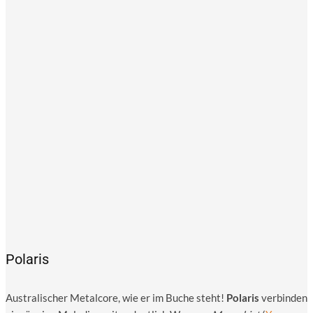
Polaris
Aus­tra­li­scher Metal­co­re, wie er im Buche steht!
Pola­ris
ver­bin­den