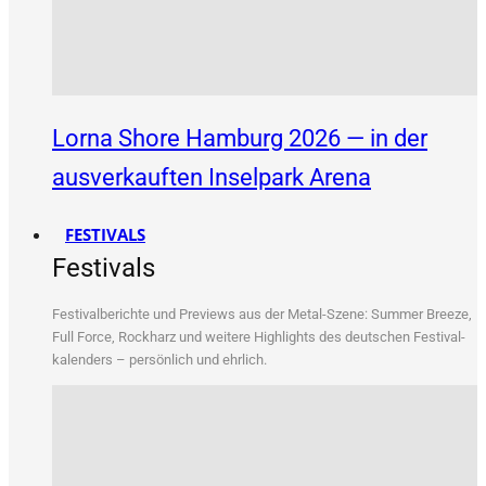
Lorna Shore Hamburg 2026 — in der
ausverkauften Inselpark Arena
FESTIVALS
Festivals
Fes­ti­val­be­rich­te und Pre­views aus der Metal-Sze­ne: Sum­mer Bree­ze,
Full Force, Rock­harz und wei­te­re High­lights des deut­schen Fes­ti­val­
ka­len­ders – per­sön­lich und ehrlich.