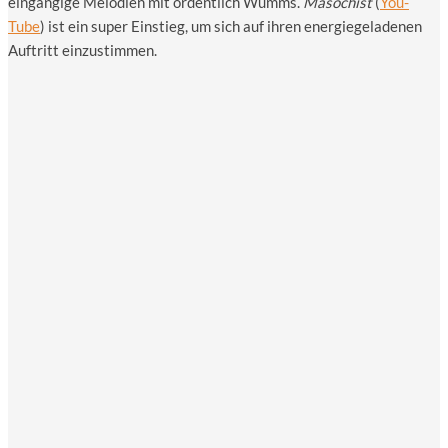
ein­gän­gi­ge Melo­dien mit ordent­lich Wumms.
Maso­chist
(
You­
Tube
) ist ein super Ein­stieg, um sich auf ihren ener­gie­ge­la­de­nen
Auf­tritt einzustimmen.