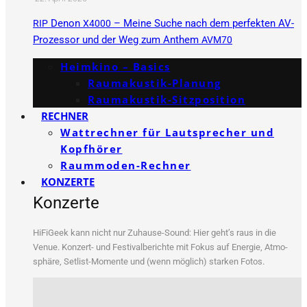
Denon
– Meine Suche nach dem perfekten AV-
RIP
X4000
Prozessor und der Weg zum Anthem
AVM70
Heimkino – Basics
Raumakustik-Planung
Raumakustik-Sitzposition
RECHNER
Wattrechner für Lautsprecher und
Kopfhörer
Raummoden-Rechner
KONZERTE
Konzerte
HiFi­Ge­ek kann nicht nur Zuhau­se-Sound: Hier geht’s raus in die
Venue. Kon­zert- und Fes­ti­val­be­rich­te mit Fokus auf Ener­gie, Atmo­
sphä­re, Set­list-Momen­te und (wenn mög­lich) star­ken Fotos.