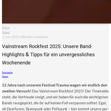
Björn
·
News
·
2. Juni 2025
·
4 Minuten Lesedauer
Vainstream Rockfest 2025: Unsere Band-
&
Highlights
Tipps für ein unvergessliches
Wochenende
Startseite
News
12 Jah­re nach unse­rem Fes­ti­val-Trau­ma wagen wir end­lich den
zwei­ten Ver­such!
Das Vain­stream Rock­fest 2025! Der Time­ta­ble
steht, die Vor­freu­de steigt, und wir haben für euch die wich­tigs­ten
Bands raus­ge­pickt, die ihr auf kei­nen Fall ver­pas­sen soll­tet. Egal,
ob Death­co­re, Skate­punk oder Polit­punk – hier kommt unse­re per­