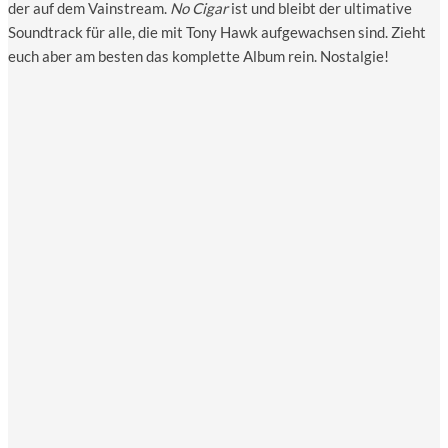
der auf dem Vain­stream.
No Cigar
ist und bleibt der ulti­ma­ti­ve
Sound­track für alle, die mit Tony Hawk auf­ge­wach­sen sind. Zieht
euch aber am bes­ten das kom­plet­te Album rein. Nostalgie!