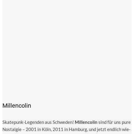
Millencolin
Skate­punk-Legen­den aus Schwe­den!
Mil­len­co­lin
sind für uns pure
Nost­al­gie – 2001 in Köln, 2011 in Ham­burg, und jetzt end­lich wie­