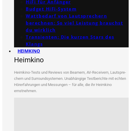
HiFi für Anfänger
Budget HiFi-System
Wattbedarf von Lautsprechern
berechnen: So viel Leistung brauchst
du wirklich
Transienten: Die kurzen Stars des
Klangs
HEIMKINO
Heimkino
Heim­ki­no-Tests und Reviews von Bea­mern, AV-Recei­vern, Laut­spre­
chern und Sur­round­sys­te­men. Unab­hän­gi­ge Test­be­rich­te mit ech­ten
Hör­erfah­run­gen und Mes­sun­gen – für alle, die ihr Heim­ki­no
ernstnehmen.