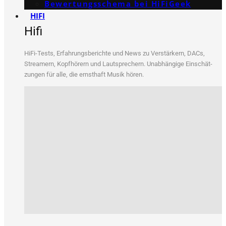
Bewertungs­schema bei HiFiGeek
HIFI
Hifi
HiFi-Tests, Erfah­rungs­be­rich­te und News zu Ver­stär­kern, DACs,
Strea­mern, Kopf­hö­rern und Laut­spre­chern. Unab­hän­gi­ge Ein­schät­
zun­gen für alle, die ernst­haft Musik hören.