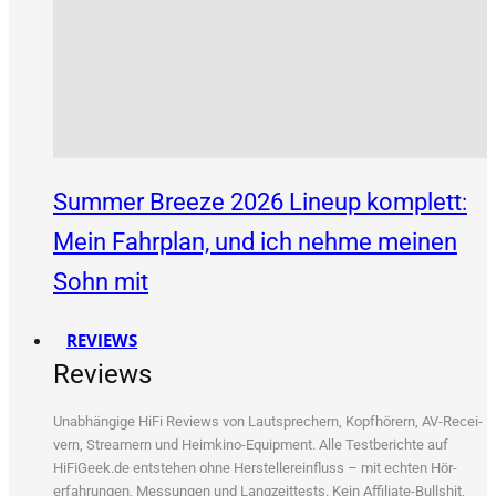
Summer Breeze 2026 Lineup komplett:
Mein Fahrplan, und ich nehme meinen
Sohn mit
REVIEWS
Reviews
Unab­hän­gi­ge HiFi Reviews von Laut­spre­chern, Kopf­hö­rern, AV-Recei­
vern, Strea­mern und Heim­ki­no-Equip­ment. Alle Test­be­rich­te auf
HiFiGeek.de ent­ste­hen ohne Her­stel­ler­ein­fluss – mit ech­ten Hör­
erfah­run­gen, Mes­sun­gen und Lang­zeit­tests. Kein Affi­lia­te-Bull­shit,