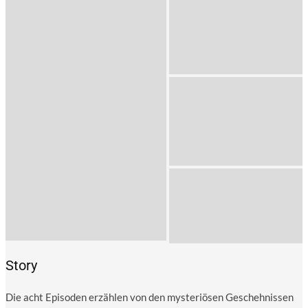
Story
Die acht Epi­so­den erzäh­len von den mys­te­riö­sen Gescheh­nis­sen