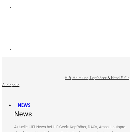
HiFi, Heimkino, Kopfhörer & Head-Fi für
Audiophile
NEWS
News
Aktu­el­le HiFi-News bei HiFi­Ge­ek: Kopf­hö­rer, DACs, Amps, Laut­spre­