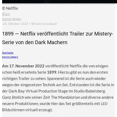
© Netflix
Björn
·
horror-legacy
·
24. Oktober 2022
·
1 Minute Lesedauer
1899 — Netflix veröffentlicht Trailer zur Mistery-
Serie von den Dark Machern
Startseite
horror-legacy
Am 17. Novem­ber 2022
ver­öf­fent­licht Net­flix die von eini­gen
schon heiß ersehn­te Serie
1899
. Hier­zu gibt es nun den ers­ten
rich­ti­gen Trai­ler zu sehen. Span­nend ist die Serie auch wie­der
wegen der ein­ge­set­zen Tech­nik am Set. Ent­stan­den ist die Serie in
der Dark Bay Vir­tu­al Pro­duc­tion Stage im Stu­dio Babels­berg.
Ganz ähn­lich wie sei­ner Zeit The Man­dalo­ri­an und diver­se ande­re
neue­re Pro­duk­tio­nen, wur­de hier das Set größ­ten­teils mit
LED
Bild­schir­men vir­tu­ell erzeugt.