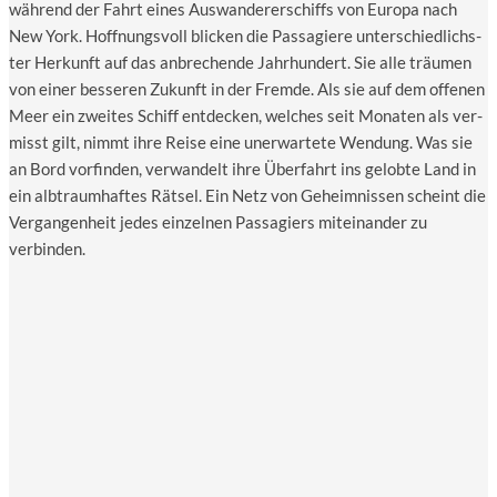
wäh­rend der Fahrt eines Aus­wan­de­rer­schiffs von Euro­pa nach
New York. Hoff­nungs­voll bli­cken die Pas­sa­gie­re unter­schied­lichs­
ter Her­kunft auf das anbre­chen­de Jahr­hun­dert. Sie alle träu­men
von einer bes­se­ren Zukunft in der Frem­de. Als sie auf dem offe­nen
Meer ein zwei­tes Schiff ent­de­cken, wel­ches seit Mona­ten als ver­
misst gilt, nimmt ihre Rei­se eine uner­war­te­te Wen­dung. Was sie
an Bord vor­fin­den, ver­wan­delt ihre Über­fahrt ins gelob­te Land in
ein alb­traum­haf­tes Rät­sel. Ein Netz von Geheim­nis­sen scheint die
Ver­gan­gen­heit jedes ein­zel­nen Pas­sa­giers mit­ein­an­der zu
verbinden.