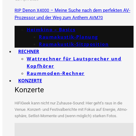
Denon
– Meine Suche nach dem perfekten AV-
RIP
X4000
Prozessor und der Weg zum Anthem
AVM70
Heimkino – Basics
Raumakustik-Planung
Raumakustik-Sitzposition
RECHNER
Wattrechner für Lautsprecher und
Kopfhörer
Raummoden-Rechner
KONZERTE
Konzerte
HiFi­Ge­ek kann nicht nur Zuhau­se-Sound: Hier geht’s raus in die
Venue. Kon­zert- und Fes­ti­val­be­rich­te mit Fokus auf Ener­gie, Atmo­
sphä­re, Set­list-Momen­te und (wenn mög­lich) star­ken Fotos.