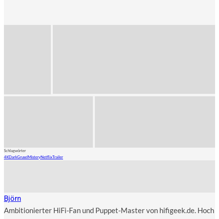
Schlagwörter
4K
Dark
Grusel
Mistery
Netflix
Trailer
Björn
Ambitionierter HiFi-Fan und Puppet-Master von hifigeek.de. Hoch