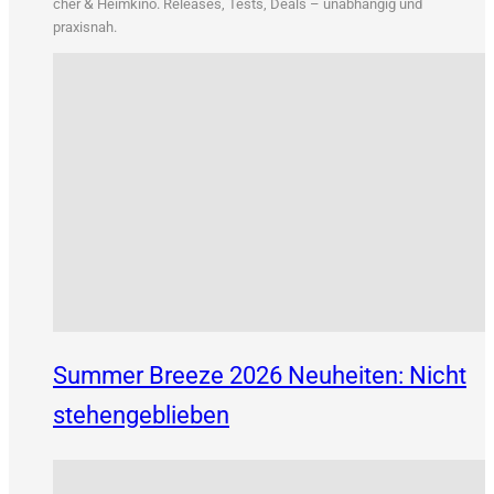
&
cher
Heim­ki­no. Releases, Tests, Deals – unab­hän­gig und
praxisnah.
Summer Breeze 2026 Neuheiten: Nicht
stehengeblieben