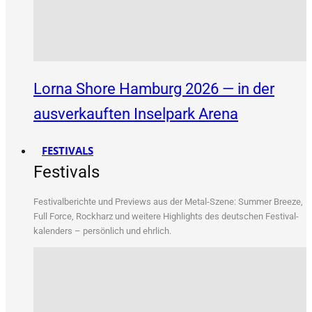
Lorna Shore Hamburg 2026 — in der
ausverkauften Inselpark Arena
FESTIVALS
Festivals
Fes­ti­val­be­rich­te und Pre­views aus der Metal-Sze­ne: Sum­mer Bree­ze,
Full Force, Rock­harz und wei­te­re High­lights des deut­schen Fes­ti­val­
ka­len­ders – per­sön­lich und ehrlich.