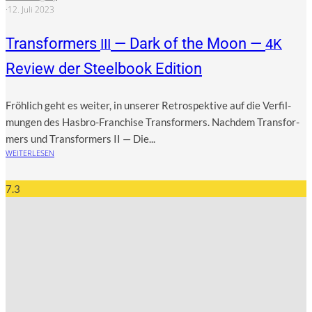
·
12. Juli 2023
Transformers
— Dark of the Moon —
III
4K
Review der Steelbook Edition
Fröh­lich geht es wei­ter, in unse­rer Retro­spek­ti­ve auf die Ver­fil­
mun­gen des Has­bro-Fran­chise Trans­for­mers. Nach­dem Trans­for­
mers und Trans­for­mers II — Die...
WEITERLESEN
7.3