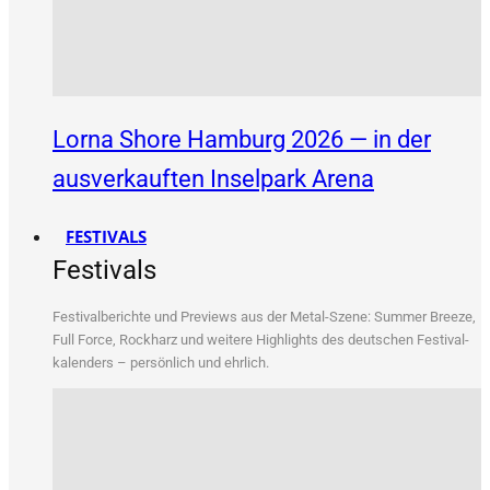
Lorna Shore Hamburg 2026 — in der
ausverkauften Inselpark Arena
FESTIVALS
Festivals
Fes­ti­val­be­rich­te und Pre­views aus der Metal-Sze­ne: Sum­mer Bree­ze,
Full Force, Rock­harz und wei­te­re High­lights des deut­schen Fes­ti­val­
ka­len­ders – per­sön­lich und ehrlich.