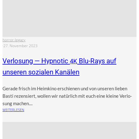
horror-legacy
·
27. November 2023
Verlosung — Hypnotic
Blu-Rays auf
4K
unseren sozialen Kanälen
Gera­de frisch im Heim­ki­no erschie­nen und von unse­ren lie­ben
Bas­ti rezen­siert, wol­len wir natür­lich mit euch eine klei­ne Ver­lo­
sung machen....
WEITERLESEN