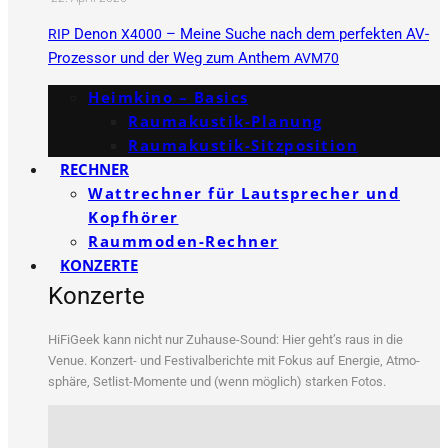
Denon
– Meine Suche nach dem perfekten AV-
RIP
X4000
Prozessor und der Weg zum Anthem
AVM70
Heimkino – Basics
Raumakustik-Planung
Raumakustik-Sitzposition
RECHNER
Wattrechner für Lautsprecher und
Kopfhörer
Raummoden-Rechner
KONZERTE
Konzerte
HiFi­Ge­ek kann nicht nur Zuhau­se-Sound: Hier geht’s raus in die
Venue. Kon­zert- und Fes­ti­val­be­rich­te mit Fokus auf Ener­gie, Atmo­
sphä­re, Set­list-Momen­te und (wenn mög­lich) star­ken Fotos.