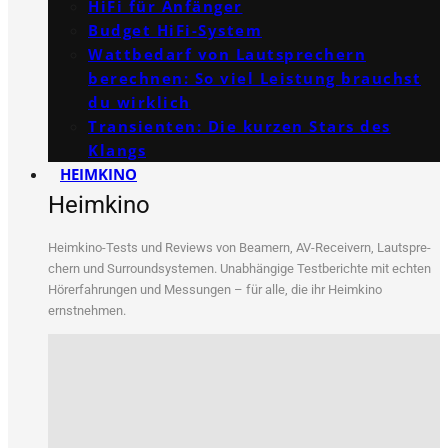
HiFi für Anfänger
Budget HiFi-System
Wattbedarf von Lautsprechern
berechnen: So viel Leistung brauchst
du wirklich
Transienten: Die kurzen Stars des
Klangs
HEIMKINO
Heimkino
Heim­ki­no-Tests und Reviews von Bea­mern, AV-Recei­vern, Laut­spre­
chern und Sur­round­sys­te­men. Unab­hän­gi­ge Test­be­rich­te mit ech­ten
Hör­erfah­run­gen und Mes­sun­gen – für alle, die ihr Heim­ki­no
ernstnehmen.