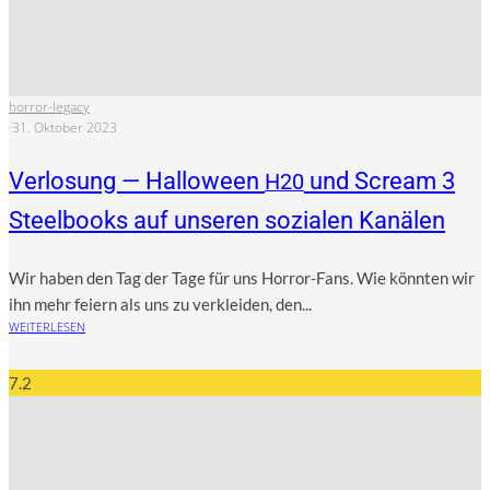
horror-legacy
·
31. Oktober 2023
Verlosung — Halloween
und Scream 3
H20
Steelbooks auf unseren sozialen Kanälen
Wir haben den Tag der Tage für uns Hor­ror-Fans. Wie könn­ten wir
ihn mehr fei­ern als uns zu ver­klei­den, den...
WEITERLESEN
7.2