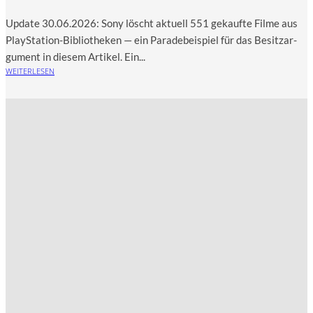
Update 30.06.2026: Sony löscht aktu­ell 551 gekauf­te Fil­me aus
Play­Sta­ti­on-Biblio­the­ken — ein Para­de­bei­spiel für das Besitz­ar­
gu­ment in die­sem Artikel. Ein...
WEITERLESEN