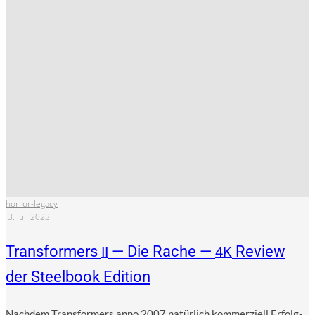
horror-legacy
·
3. Juli 2023
Transformers
— Die Rache —
Review
II
4K
der Steelbook Edition
Nach­dem Trans­for­mers anno 2007 natür­lich kom­mer­zi­ell Erfolg­