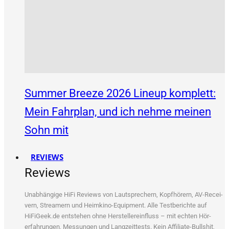
Summer Breeze 2026 Lineup komplett:
Mein Fahrplan, und ich nehme meinen
Sohn mit
REVIEWS
Reviews
Unab­hän­gi­ge HiFi Reviews von Laut­spre­chern, Kopf­hö­rern, AV-Recei­
vern, Strea­mern und Heim­ki­no-Equip­ment. Alle Test­be­rich­te auf
HiFiGeek.de ent­ste­hen ohne Her­stel­ler­ein­fluss – mit ech­ten Hör­
erfah­run­gen, Mes­sun­gen und Lang­zeit­tests. Kein Affi­lia­te-Bull­shit,