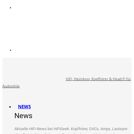
HiFi, Heimkino, Kopfhörer & Head-Fi für
Audiophile
NEWS
News
Aktu­el­le HiFi-News bei HiFi­Ge­ek: Kopf­hö­rer, DACs, Amps, Laut­spre­