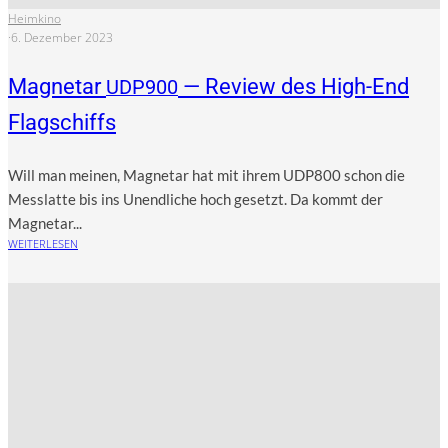
Heimkino
·
6. Dezember 2023
Magnetar
— Review des High-End
UDP900
Flagschiffs
Will man mei­nen, Magnetar hat mit ihrem UDP800 schon die
Mess­lat­te bis ins Unend­li­che hoch gesetzt. Da kommt der
Magnetar...
WEITERLESEN