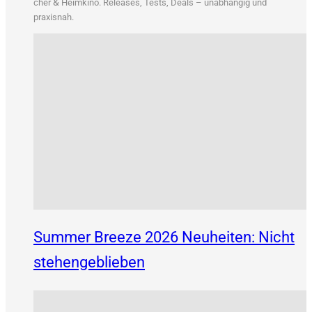
&
cher
Heim­ki­no. Releases, Tests, Deals – unab­hän­gig und
praxisnah.
Summer Breeze 2026 Neuheiten: Nicht
stehengeblieben