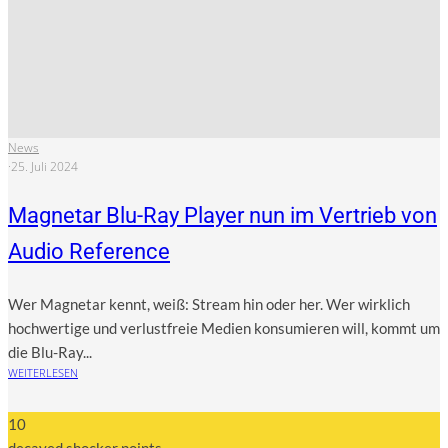
News
·
25. Juli 2024
Magnetar Blu-Ray Player nun im Vertrieb von
Audio Reference
Wer Magnetar kennt, weiß: Stream hin oder her. Wer wirk­lich
hoch­wer­ti­ge und ver­lust­freie Medi­en kon­su­mie­ren will, kommt um
die Blu-Ray...
WEITERLESEN
10