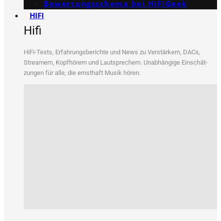
Bewertungs­schema bei HiFiGeek
HIFI
Hifi
HiFi-Tests, Erfah­rungs­be­rich­te und News zu Ver­stär­kern, DACs,
Strea­mern, Kopf­hö­rern und Laut­spre­chern. Unab­hän­gi­ge Ein­schät­
zun­gen für alle, die ernst­haft Musik hören.