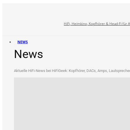
HiFi, Heimkino, Kopfhörer & Head-Fi für 
NEWS
News
Aktu­el­le HiFi-News bei HiFi­Ge­ek: Kopf­hö­rer, DACs, Amps, Laut­spre­che