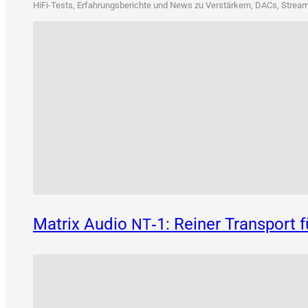
HiFi-Tests, Erfah­rungs­be­rich­te und News zu Ver­stär­kern, DACs, Strea­me
Matrix Audio
‑1: Reiner Transport 
NT