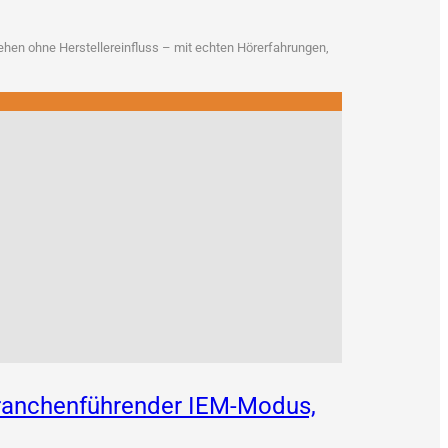
en ohne Her­stel­ler­ein­fluss – mit ech­ten Hör­erfah­run­gen,
 branchenführender IEM-Modus,