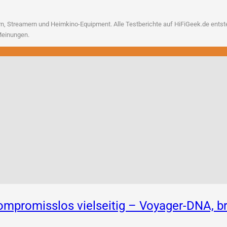
, Strea­mern und Heim­ki­no-Equip­ment. Alle Test­be­rich­te auf HiFiGeek.de ent­ste­h
n Meinungen.
 Kompromisslos vielseitig – Voyager-DNA,