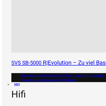
R|Evolution – Zu viel Ba
SVS
SB-5000
Wie testen wir eigentlich? Zeit, Klartext zu reden.
Bewertungs­schema bei HiFiGeek
HIFI
Hifi