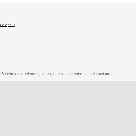
Audiophile
&
r
Heim­ki­no. Releases, Tests, Deals – unab­hän­gig und praxisnah.