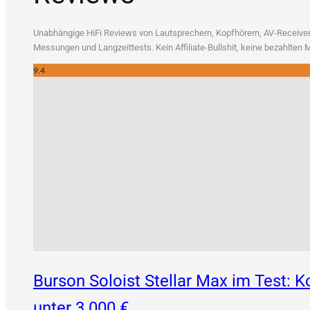
Unab­hän­gi­ge HiFi Reviews von Laut­spre­chern, Kopf­hö­rern, AV-Recei­vern
Mes­sun­gen und Lang­zeit­tests. Kein Affi­lia­te-Bull­shit, kei­ne bezahl­te
9.4
Burson Soloist Stellar Max im Test:
unter 3.000 €