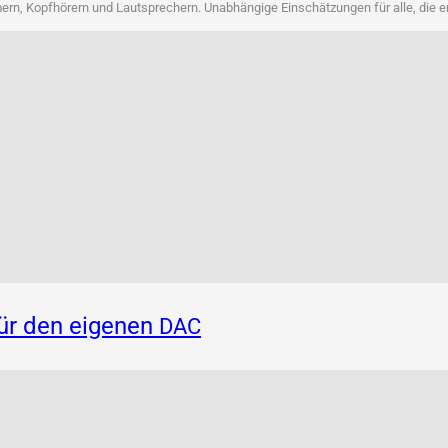
rn, Kopf­hö­rern und Laut­spre­chern. Unab­hän­gi­ge Ein­schät­zun­gen für alle, die 
für den eigenen
DAC