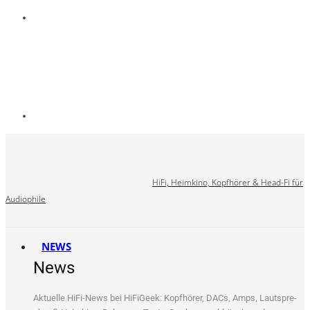
HiFi, Heimkino, Kopfhörer & Head-Fi für
Audiophile
NEWS
News
Aktu­el­le HiFi-News bei HiFi­Ge­ek: Kopf­hö­rer, DACs, Amps, Laut­spre­