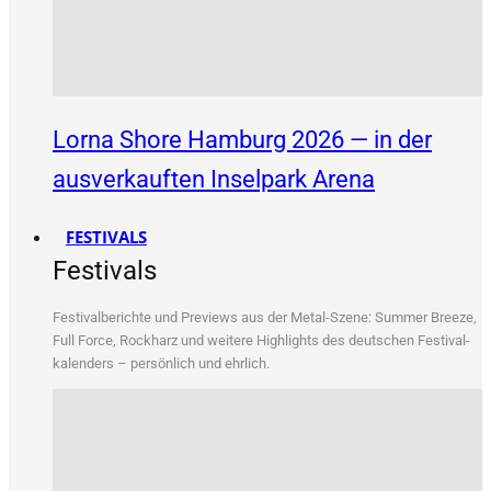
Lorna Shore Hamburg 2026 — in der
ausverkauften Inselpark Arena
FESTIVALS
Festivals
Fes­ti­val­be­rich­te und Pre­views aus der Metal-Sze­ne: Sum­mer Bree­ze,
Full Force, Rock­harz und wei­te­re High­lights des deut­schen Fes­ti­val­
ka­len­ders – per­sön­lich und ehrlich.