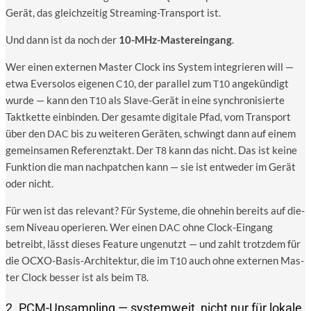
Gerät, das gleich­zei­tig Strea­ming-Trans­port ist.
Und dann ist da noch der
10-MHz-Mas­ter­ein­gang
.
Wer einen exter­nen Mas­ter Clock ins Sys­tem inte­grie­ren will —
etwa Ever­so­los eige­nen
, der par­al­lel zum
ange­kün­digt
C10
T10
wur­de — kann den
als Slave-Gerät in eine syn­chro­ni­sier­te
T10
Takt­ket­te ein­bin­den. Der gesam­te digi­ta­le Pfad, vom Trans­port
über den
bis zu wei­te­ren Gerä­ten, schwingt dann auf einem
DAC
gemein­sa­men Refe­renz­takt. Der
kann das nicht. Das ist kei­ne
T8
Funk­ti­on die man nach­patchen kann — sie ist ent­we­der im Gerät
oder nicht.
Für wen ist das rele­vant? Für Sys­te­me, die ohne­hin bereits auf die­
sem Niveau ope­rie­ren. Wer einen
ohne Clock-Ein­gang
DAC
betreibt, lässt die­ses Fea­ture unge­nutzt — und zahlt trotz­dem für
die OCXO-Basis-Archi­tek­tur, die im
auch ohne exter­nen Mas­
T10
ter Clock bes­ser ist als beim
.
T8
2. PCM-Upsampling — systemweit, nicht nur für lokale