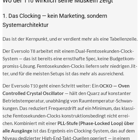
Wo der
wirklich seine Muskeln zeigt
T10
1. Das Clocking — kein Marketing, sondern
Systemarchitektur
Das ist der Kern­punkt, und er ver­dient mehr als eine Tabellenzeile.
Der Ever­so­lo
arbei­tet mit einem Dual-Fem­to­se­kun­den-Clock-
T8
Sys­tem — das ist bereits eine ernst­haf­te Spec, kei­ne Bud­get­kom­
pro­miss-Lösung. Fem­to­se­kun­den-Clocks lie­fern sehr nied­ri­gen Jit­
ter, und für die meis­ten Set­ups ist das mehr als ausreichend.
Der Ever­so­lo
geht einen Schritt wei­ter: Ein
— Oven
T10
OCXO
Con­trol­led Crys­tal Oscil­la­tor
— hält den Quarz auf kon­stan­ter
Betriebs­tem­pe­ra­tur, unab­hän­gig von Raum­tem­pe­ra­tur-Schwan­
kun­gen. Das redu­ziert Fre­quenz­drift auf ein Mini­mum, das klas­si­
sche Fem­to­se­kun­den-Clocks kon­struk­ti­ons­be­dingt nicht errei­
chen. Kom­bi­niert mit einer
PLL-Stu­fe (Pha­se-Locked Loop) über
alle Aus­gän­ge
ist das Ergeb­nis ein Clo­cking-Sys­tem, das auf dem
Niveau dedi­zier­ter High-End-Takt-Quel­len ope­riert — in einem