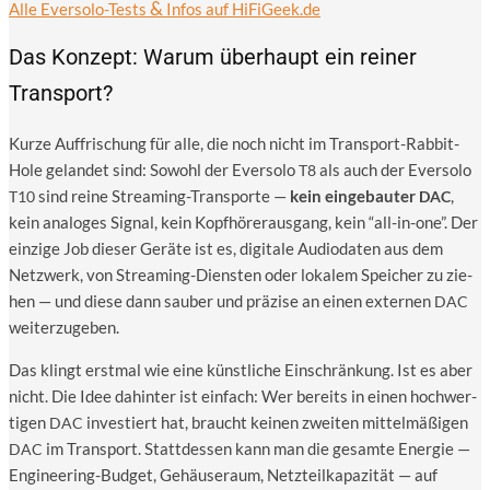
&
Alle Ever­so­lo-Tests
Infos auf HiFiGeek.de
Das Konzept: Warum überhaupt ein reiner
Transport?
Kur­ze Auf­fri­schung für alle, die noch nicht im Trans­port-Rab­bit-
Hole gelan­det sind: Sowohl der Ever­so­lo
als auch der Ever­so­lo
T8
sind rei­ne Strea­ming-Trans­por­te —
kein ein­ge­bau­ter
,
T10
DAC
kein ana­lo­ges Signal, kein Kopf­hö­rer­aus­gang, kein “all-in-one”. Der
ein­zi­ge Job die­ser Gerä­te ist es, digi­ta­le Audio­da­ten aus dem
Netz­werk, von Strea­ming-Diens­ten oder loka­lem Spei­cher zu zie­
hen — und die­se dann sau­ber und prä­zi­se an einen exter­nen
DAC
weiterzugeben.
Das klingt erst­mal wie eine künst­li­che Ein­schrän­kung. Ist es aber
nicht. Die Idee dahin­ter ist ein­fach: Wer bereits in einen hoch­wer­
ti­gen
inves­tiert hat, braucht kei­nen zwei­ten mit­tel­mä­ßi­gen
DAC
im Trans­port. Statt­des­sen kann man die gesam­te Ener­gie —
DAC
Engi­nee­ring-Bud­get, Gehäu­se­raum, Netz­teil­ka­pa­zi­tät — auf