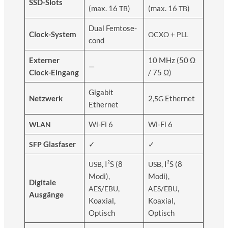
SSD-Slots
(max. 16
)
(max. 16
)
TB
TB
Dual Fem­to­se­
Clock-Sys­tem
+
OCXO
PLL
cond
Exter­ner
10 MHz (50 Ω
—
Clock-Eingang
/ 75 Ω)
Giga­bit
Netz­werk
2,
Ether­net
5G
Ethernet
Wi-Fi 6
Wi-Fi 6
WLAN
Glas­fa­ser
✓
✓
SFP
, I²S (8
, I²S (8
USB
USB
Modi),
Modi),
Digi­ta­le
/
,
/
,
AES
EBU
AES
EBU
Ausgänge
Koaxi­al,
Koaxi­al,
Optisch
Optisch