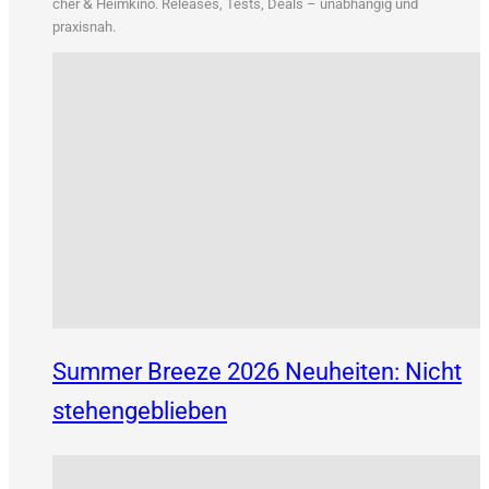
&
cher
Heim­ki­no. Releases, Tests, Deals – unab­hän­gig und
praxisnah.
Summer Breeze 2026 Neuheiten: Nicht
stehengeblieben