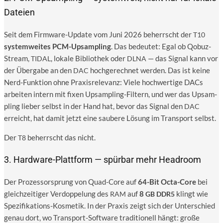
Dateien
Seit dem Firm­ware-Update vom Juni 2026 beherrscht der
T10
sys­tem­wei­tes PCM-Upsam­pling
. Das bedeu­tet: Egal ob Qobuz-
Stream,
, loka­le Biblio­thek oder
— das Signal kann vor
TIDAL
DLNA
der Über­ga­be an den
hoch­ge­rech­net wer­den. Das ist kei­ne
DAC
Nerd-Funk­ti­on ohne Pra­xis­re­le­vanz: Vie­le hoch­wer­ti­ge DACs
arbei­ten intern mit fixen Upsam­pling-Fil­tern, und wer das Upsam­
pling lie­ber selbst in der Hand hat, bevor das Signal den
DAC
erreicht, hat damit jetzt eine sau­be­re Lösung im Trans­port selbst.
Der
beherrscht das nicht.
T8
3. Hardware-Plattform — spürbar mehr Headroom
Der Pro­zes­sor­sprung von Quad-Core auf
64-Bit Octa-Core
bei
gleich­zei­ti­ger Ver­dop­pe­lung des
auf
8
klingt wie
RAM
GB
DDR5
Spe­zi­fi­ka­ti­ons-Kos­me­tik. In der Pra­xis zeigt sich der Unter­schied
genau dort, wo Trans­port-Soft­ware tra­di­tio­nell hängt: gro­ße