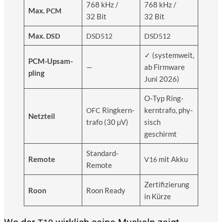
768 kHz /
768 kHz /
Max.
PCM
32 Bit
32 Bit
Max.
DSD
DSD512
DSD512
✓ (sys­tem­weit,
PCM-Upsam­
—
ab Firm­ware
pling
Juni 2026)
O‑Typ Ring­
Ring­kern­
kern­tra­fo, phy­
OFC
Netz­teil
tra­fo (30 µV)
sisch
geschirmt
Stan­dard-
Remo­te
mit Akku
V16
Remo­te
Zer­ti­fi­zie­rung
Roon
Roon Rea­dy
in Kürze