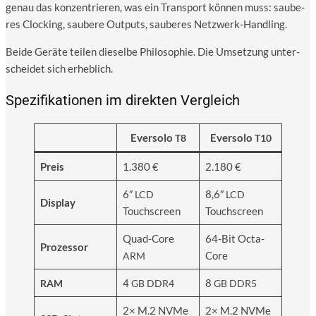
genau das kon­zen­trie­ren, was ein Trans­port kön­nen muss: sau­be­
res Clo­cking, sau­be­re Out­puts, sau­be­res Netzwerk-Handling.
Bei­de Gerä­te tei­len die­sel­be Phi­lo­so­phie. Die Umset­zung unter­
schei­det sich erheblich.
Spezifikationen im direkten Vergleich
Ever­so­lo
Ever­so­lo
T8
T10
Preis
1.380 €
2.180 €
6″
8,6″
LCD
LCD
Dis­play
Touchscreen
Touchscreen
Quad-Core
64-Bit Octa-
Pro­zes­sor
Core
ARM
4
8
RAM
GB
DDR4
GB
DDR5
2× M.2 NVMe
2× M.2 NVMe