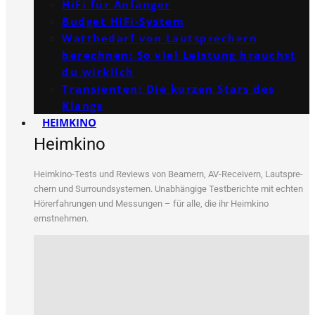
HiFi für Anfänger
Budget HiFi-System
Wattbedarf von Lautsprechern
berechnen: So viel Leistung brauchst
du wirklich
Transienten: Die kurzen Stars des
Klangs
HEIMKINO
Heimkino
Heim­ki­no-Tests und Reviews von Bea­mern, AV-Recei­vern, Laut­spre­
chern und Sur­round­sys­te­men. Unab­hän­gi­ge Test­be­rich­te mit ech­ten
Hör­erfah­run­gen und Mes­sun­gen – für alle, die ihr Heim­ki­no
ernstnehmen.