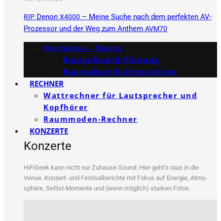
Denon
– Meine Suche nach dem perfekten AV-
RIP
X4000
Prozessor und der Weg zum Anthem
AVM70
Heimkino – Basics
Raumakustik-Planung
Raumakustik-Sitzposition
RECHNER
Wattrechner für Lautsprecher und
Kopfhörer
Raummoden-Rechner
KONZERTE
Konzerte
HiFi­Ge­ek kann nicht nur Zuhau­se-Sound: Hier geht’s raus in die
Venue. Kon­zert- und Fes­ti­val­be­rich­te mit Fokus auf Ener­gie, Atmo­
sphä­re, Set­list-Momen­te und (wenn mög­lich) star­ken Fotos.