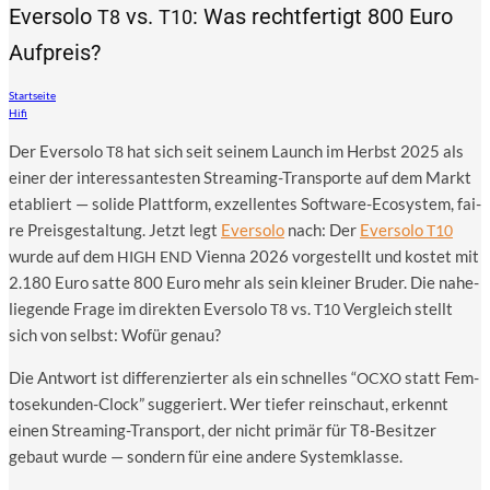
Eversolo
vs.
: Was rechtfertigt 800 Euro
T8
T10
Aufpreis?
Startseite
Hifi
Der Ever­so­lo
hat sich seit sei­nem Launch im Herbst 2025 als
T8
einer der inter­es­san­tes­ten Strea­ming-Trans­por­te auf dem Markt
eta­bliert — soli­de Platt­form, exzel­len­tes Soft­ware-Eco­sys­tem, fai­
re Preis­ge­stal­tung. Jetzt legt
Ever­so­lo
nach: Der
Ever­so­lo
T10
wur­de auf dem
Vien­na 2026 vor­ge­stellt und kos­tet mit
HIGH
END
2.180 Euro sat­te 800 Euro mehr als sein klei­ner Bru­der. Die nahe­
lie­gen­de Fra­ge im direk­ten Ever­so­lo
vs.
Ver­gleich stellt
T8
T10
sich von selbst: Wofür genau?
Die Ant­wort ist dif­fe­ren­zier­ter als ein schnel­les “
statt Fem­
OCXO
to­se­kun­den-Clock” sug­ge­riert. Wer tie­fer rein­schaut, erkennt
einen Strea­ming-Trans­port, der nicht pri­mär für T8-Besit­zer
gebaut wur­de — son­dern für eine ande­re Systemklasse.