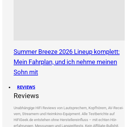
Summer Breeze 2026 Lineup komplett:
Mein Fahrplan, und ich nehme meinen
Sohn mit
REVIEWS
Reviews
Unab­hän­gi­ge HiFi Reviews von Laut­spre­chern, Kopf­hö­rern, AV-Recei­
vern, Strea­mern und Heim­ki­no-Equip­ment. Alle Test­be­rich­te auf
HiFiGeek.de ent­ste­hen ohne Her­stel­ler­ein­fluss – mit ech­ten Hör­
erfah­run­gen, Mes­sun­gen und Lang­zeit­tests. Kein Affi­lia­te-Bull­shit,