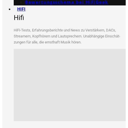
Bewertungs­schema bei HiFiGeek
HIFI
Hifi
HiFi-Tests, Erfah­rungs­be­rich­te und News zu Ver­stär­kern, DACs,
Strea­mern, Kopf­hö­rern und Laut­spre­chern. Unab­hän­gi­ge Ein­schät­
zun­gen für alle, die ernst­haft Musik hören.