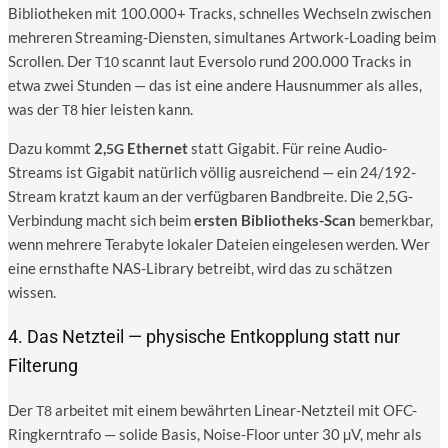
Biblio­the­ken mit 100.000+ Tracks, schnel­les Wech­seln zwi­schen
meh­re­ren Strea­ming-Diens­ten, simul­ta­nes Art­work-Loa­ding beim
Scrol­len. Der
scannt laut Ever­so­lo rund 200.000 Tracks in
T10
etwa zwei Stun­den — das ist eine ande­re Haus­num­mer als alles,
was der
hier leis­ten kann.
T8
Dazu kommt
2,
Ether­net
statt Giga­bit. Für rei­ne Audio-
5G
Streams ist Giga­bit natür­lich völ­lig aus­rei­chend — ein 24/192-
Stream kratzt kaum an der ver­füg­ba­ren Band­brei­te. Die 2,5G-
Verbindung macht sich beim
ers­ten Biblio­theks-Scan
bemerk­bar,
wenn meh­re­re Tera­byte loka­ler Datei­en ein­ge­le­sen wer­den. Wer
eine ernst­haf­te NAS-Libra­ry betreibt, wird das zu schät­zen
wissen.
4. Das Netzteil — physische Entkopplung statt nur
Filterung
Der
arbei­tet mit einem bewähr­ten Line­ar-Netz­teil mit OFC-
T8
Ring­kern­tra­fo — soli­de Basis, Noi­se-Flo­or unter 30 µV, mehr als