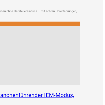
en ohne Her­stel­ler­ein­fluss – mit ech­ten Hör­erfah­run­gen,
 branchenführender IEM-Modus,