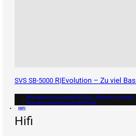
R|Evolution – Zu viel Ba
SVS
SB-5000
Wie testen wir eigentlich? Zeit, Klartext zu reden.
Bewertungs­schema bei HiFiGeek
HIFI
Hifi