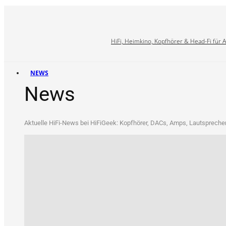
HiFi, Heimkino, Kopfhörer & Head-Fi für 
NEWS
News
Aktu­el­le HiFi-News bei HiFi­Ge­ek: Kopf­hö­rer, DACs, Amps, Laut­spre­che