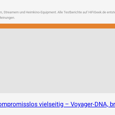
, Strea­mern und Heim­ki­no-Equip­ment. Alle Test­be­rich­te auf HiFiGeek.de ent­ste­h
n Meinungen.
 Kompromisslos vielseitig – Voyager-DNA,