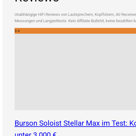
Unab­hän­gi­ge HiFi Reviews von Laut­spre­chern, Kopf­hö­rern, AV-Recei­vern
Mes­sun­gen und Lang­zeit­tests. Kein Affi­lia­te-Bull­shit, kei­ne bezahl­te
9.4
Burson Soloist Stellar Max im Test:
unter 3.000 €