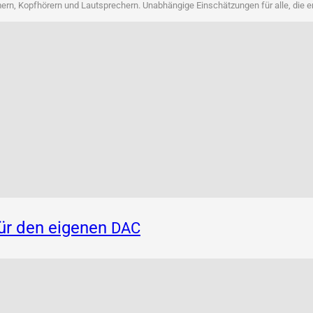
rn, Kopf­hö­rern und Laut­spre­chern. Unab­hän­gi­ge Ein­schät­zun­gen für alle, die 
für den eigenen
DAC