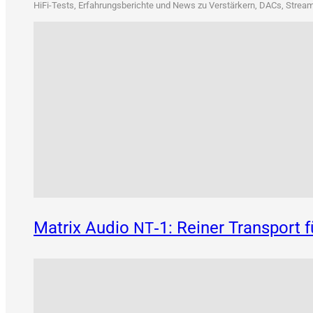
HiFi-Tests, Erfah­rungs­be­rich­te und News zu Ver­stär­kern, DACs, Strea­me
Matrix Audio
‑1: Reiner Transport 
NT