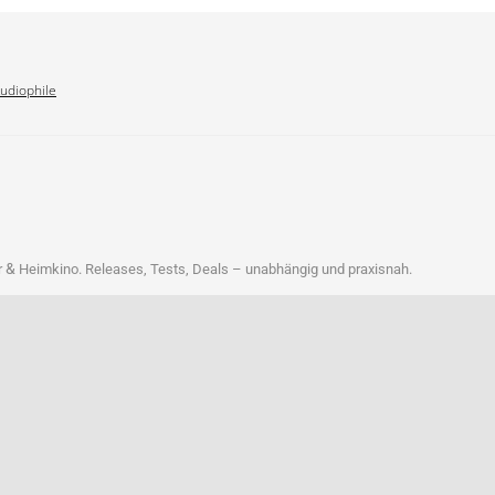
Audiophile
&
r
Heim­ki­no. Releases, Tests, Deals – unab­hän­gig und praxisnah.