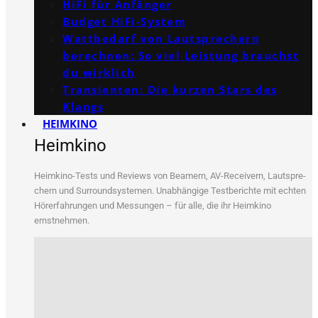
HiFi für Anfänger
Budget HiFi-System
Wattbedarf von Lautsprechern
berechnen: So viel Leistung brauchst
du wirklich
Transienten: Die kurzen Stars des
Klangs
HEIMKINO
Heimkino
Heim­ki­no-Tests und Reviews von Bea­mern, AV-Recei­vern, Laut­spre­
chern und Sur­round­sys­te­men. Unab­hän­gi­ge Test­be­rich­te mit ech­ten
Hör­erfah­run­gen und Mes­sun­gen – für alle, die ihr Heim­ki­no
ernstnehmen.