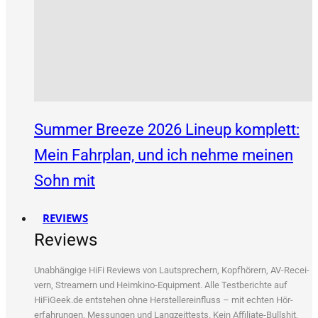
Summer Breeze 2026 Lineup komplett:
Mein Fahrplan, und ich nehme meinen
Sohn mit
REVIEWS
Reviews
Unab­hän­gi­ge HiFi Reviews von Laut­spre­chern, Kopf­hö­rern, AV-Recei­
vern, Strea­mern und Heim­ki­no-Equip­ment. Alle Test­be­rich­te auf
HiFiGeek.de ent­ste­hen ohne Her­stel­ler­ein­fluss – mit ech­ten Hör­
erfah­run­gen, Mes­sun­gen und Lang­zeit­tests. Kein Affi­lia­te-Bull­shit,