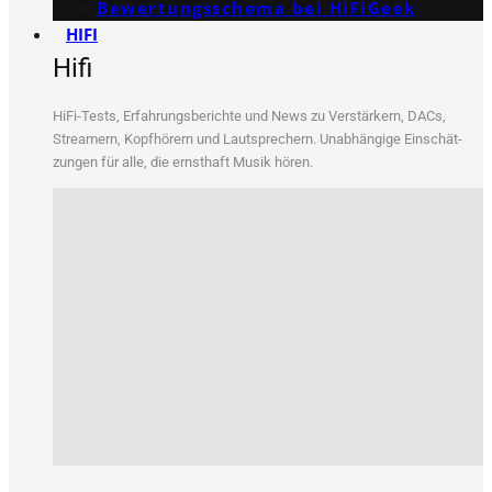
Bewertungs­schema bei HiFiGeek
HIFI
Hifi
HiFi-Tests, Erfah­rungs­be­rich­te und News zu Ver­stär­kern, DACs,
Strea­mern, Kopf­hö­rern und Laut­spre­chern. Unab­hän­gi­ge Ein­schät­
zun­gen für alle, die ernst­haft Musik hören.