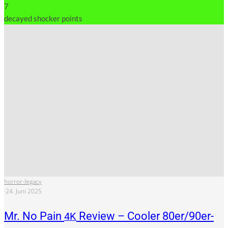
7
decayed shocker points
horror-legacy
·
24. Juni 2025
Mr. No Pain
Review – Cooler 80er/90er-
4K