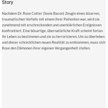
Story
Nach­dem Dr. Rose Cot­ter (Sosie Bacon) Zeu­gin eines bizar­ren,
trau­ma­ti­schen Vor­falls mit einem ihrer Pati­en­ten war, wird sie
zuneh­mend mit erschre­cken­den und uner­klär­li­chen Ereig­nis­sen
kon­fron­tiert. Eine bös­ar­ti­ge, über­na­tür­li­che Kraft scheint fort­an
ihr Leben zu bestim­men und sie zu ter­ro­ri­sie­ren. Um zu über­le­ben
und die­ser schreck­li­chen neu­en Rea­li­tät zu ent­kom­men, muss sich
Rose den Dämo­nen ihrer eige­nen Ver­gan­gen­heit stellen.