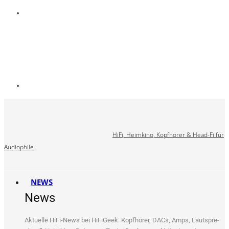
HiFi, Heimkino, Kopfhörer & Head-Fi für
Audiophile
NEWS
News
Aktu­el­le HiFi-News bei HiFi­Ge­ek: Kopf­hö­rer, DACs, Amps, Laut­spre­