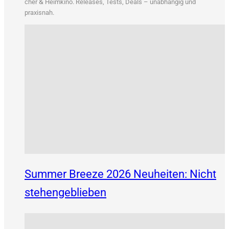
&
cher
Heim­ki­no. Releases, Tests, Deals – unab­hän­gig und
praxisnah.
Summer Breeze 2026 Neuheiten: Nicht
stehengeblieben