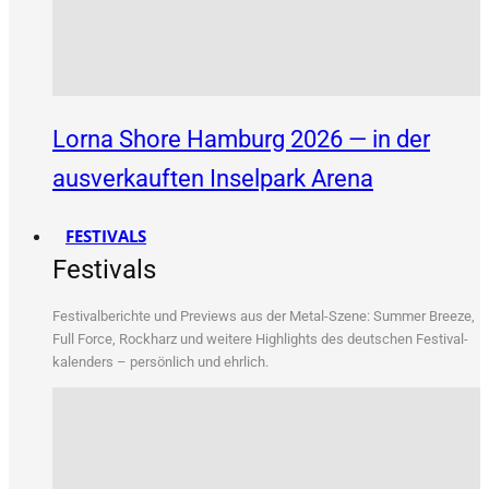
Lorna Shore Hamburg 2026 — in der
ausverkauften Inselpark Arena
FESTIVALS
Festivals
Fes­ti­val­be­rich­te und Pre­views aus der Metal-Sze­ne: Sum­mer Bree­ze,
Full Force, Rock­harz und wei­te­re High­lights des deut­schen Fes­ti­val­
ka­len­ders – per­sön­lich und ehrlich.