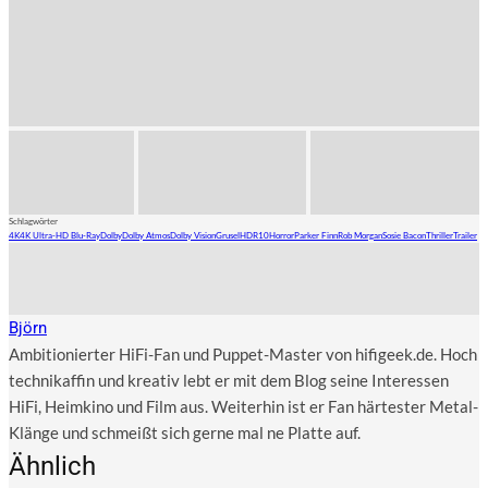
Schlagwörter
4K
4K Ultra-HD Blu-Ray
Dolby
Dolby Atmos
Dolby Vision
Grusel
HDR10
Horror
Parker Finn
Rob Morgan
Sosie Bacon
Thriller
Trailer
Björn
Ambitionierter HiFi-Fan und Puppet-Master von hifigeek.de. Hoch
technikaffin und kreativ lebt er mit dem Blog seine Interessen
HiFi, Heimkino und Film aus. Weiterhin ist er Fan härtester Metal-
Klänge und schmeißt sich gerne mal ne Platte auf.
Ähnlich