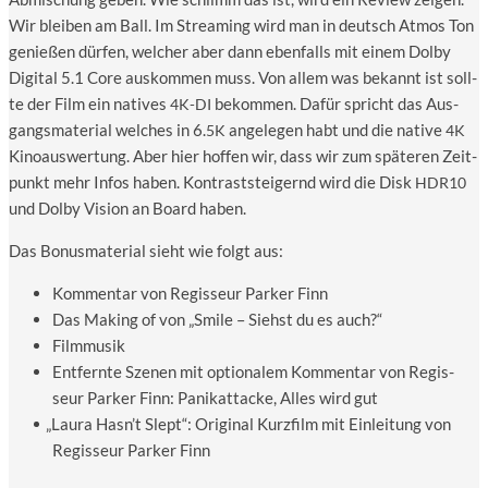
Wir blei­ben am Ball. Im Strea­ming wird man in deutsch Atmos Ton
genie­ßen dür­fen, wel­cher aber dann eben­falls mit einem Dol­by
Digi­tal 5.1 Core aus­kom­men muss. Von allem was bekannt ist soll­
te der Film ein nati­ves
bekom­men. Dafür spricht das Aus­
4K-DI
gangs­ma­te­ri­al wel­ches in 6.
ange­le­gen habt und die nati­ve
5K
4K
Kino­aus­wer­tung. Aber hier hof­fen wir, dass wir zum spä­te­ren Zeit­
punkt mehr Infos haben. Kon­trast­stei­gernd wird die Disk
HDR10
und Dol­by Visi­on an Board haben.
Das Bonus­ma­te­ri­al sieht wie folgt aus:
Kom­men­tar von Regis­seur Par­ker Finn
Das Making of von „Smi­le – Siehst du es auch?“
Film­mu­sik
Ent­fern­te Sze­nen mit optio­na­lem Kom­men­tar von Regis­
seur Par­ker Finn: Panik­at­ta­cke, Alles wird gut
„
Lau­ra Hasn’t Slept“: Ori­gi­nal Kurz­film mit Ein­lei­tung von
Regis­seur Par­ker Finn