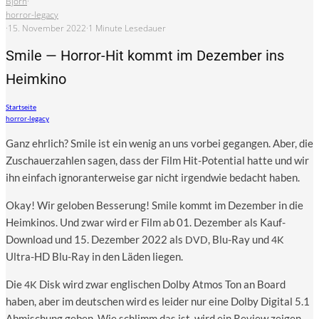
Björn
·
horror-legacy
·
15. November 2022
·
1 Minute Lesedauer
Smile — Horror-Hit kommt im Dezember ins
Heimkino
Startseite
horror-legacy
Ganz ehr­lich? Smi­le ist ein wenig an uns vor­bei gegan­gen. Aber, die
Zuschau­er­zah­len sagen, dass der Film Hit-Poten­ti­al hat­te und wir
ihn ein­fach igno­ran­ter­wei­se gar nicht irgend­wie bedacht haben.
Okay! Wir gelo­ben Bes­se­rung! Smi­le kommt im Dezem­ber in die
Heim­ki­nos. Und zwar wird er Film ab 01. Dezem­ber als Kauf-
Down­load und 15. Dezem­ber 2022 als
, Blu-Ray und
DVD
4K
Ultra-HD Blu-Ray in den Läden liegen.
Die
Disk wird zwar eng­li­schen Dol­by Atmos Ton an Board
4K
haben, aber im deut­schen wird es lei­der nur eine Dol­by Digi­tal 5.1
Abmi­schung geben. Wie schlimm das ist, wird ein Review zei­gen.