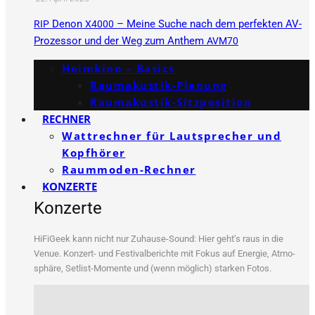
Denon
– Meine Suche nach dem perfekten AV-
RIP
X4000
Prozessor und der Weg zum Anthem
AVM70
Heimkino – Basics
Raumakustik-Planung
Raumakustik-Sitzposition
RECHNER
Wattrechner für Lautsprecher und
Kopfhörer
Raummoden-Rechner
KONZERTE
Konzerte
HiFi­Ge­ek kann nicht nur Zuhau­se-Sound: Hier geht’s raus in die
Venue. Kon­zert- und Fes­ti­val­be­rich­te mit Fokus auf Ener­gie, Atmo­
sphä­re, Set­list-Momen­te und (wenn mög­lich) star­ken Fotos.