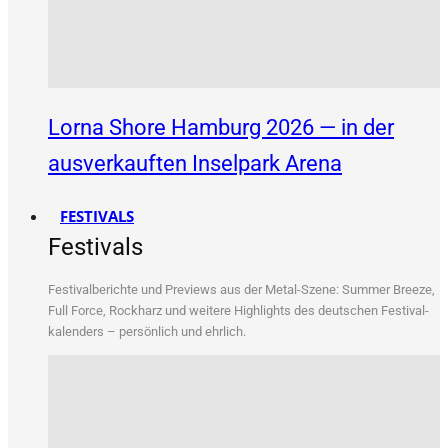
Lorna Shore Hamburg 2026 — in der
ausverkauften Inselpark Arena
FESTIVALS
Festivals
Fes­ti­val­be­rich­te und Pre­views aus der Metal-Sze­ne: Sum­mer Bree­ze,
Full Force, Rock­harz und wei­te­re High­lights des deut­schen Fes­ti­val­
ka­len­ders – per­sön­lich und ehrlich.