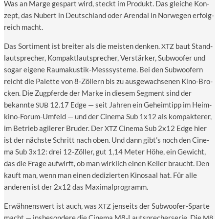
Was an Mar­ge gespart wird, steckt im Pro­dukt. Das glei­che Kon­
zept, das Nubert in Deutsch­land oder Are­nd­al in Nor­we­gen erfolg­
reich macht.
Das Sor­ti­ment ist brei­ter als die meis­ten den­ken.
baut Stand­
XTZ
laut­spre­cher, Kom­pakt­laut­spre­cher, Ver­stär­ker, Sub­woo­fer und
sogar eige­ne Raum­akus­tik-Mess­sys­te­me. Bei den Sub­woo­fern
reicht die Palet­te von 8‑Zöllern bis zu aus­ge­wach­se­nen Kino-Bro­
cken. Die Zug­pfer­de der Mar­ke in die­sem Seg­ment sind der
bekann­te
12.17 Edge — seit Jah­ren ein Geheim­tipp im Heim­
SUB
ki­no-Forum-Umfeld — und der Cine­ma Sub 1x12 als kom­pak­te­rer,
im Betrieb agi­le­rer Bru­der. Der
Cine­ma Sub 2x12 Edge hier
XTZ
ist der nächs­te Schritt nach oben. Und dann gibt’s noch den Cine­
ma Sub 3x12: drei 12-Zöl­ler, gut 1,14 Meter Höhe, ein Gewicht,
das die Fra­ge auf­wirft, ob man wirk­lich einen Kel­ler braucht. Den
kauft man, wenn man einen dedi­zier­ten Kino­saal hat. Für alle
ande­ren ist der 2x12 das Maximalprogramm.
Erwäh­nens­wert ist auch, was
jen­seits der Sub­woo­fer-Spar­te
XTZ
macht — ins­be­son­de­re die Cine­ma M8-Laut­spre­cher­se­rie. Die
M8