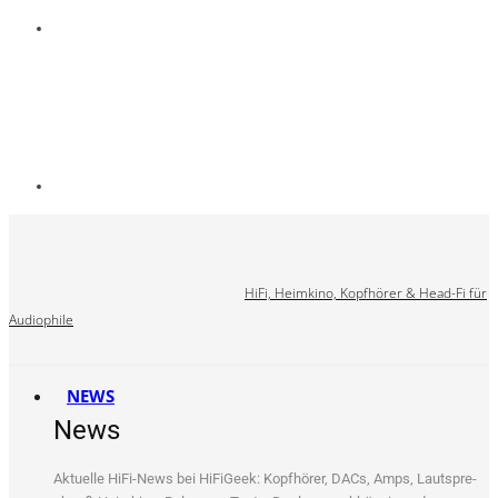
HiFi, Heimkino, Kopfhörer & Head-Fi für
Audiophile
NEWS
News
Aktu­el­le HiFi-News bei HiFi­Ge­ek: Kopf­hö­rer, DACs, Amps, Laut­spre­