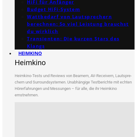
HiFi für Anfänger
Budget HiFi-System
Wattbedarf von Lautsprechern
berechnen: So viel Leistung brauchst
du wirklich
Transienten: Die kurzen Stars des
Klangs
HEIMKINO
Heimkino
Heim­ki­no-Tests und Reviews von Bea­mern, AV-Recei­vern, Laut­spre­
chern und Sur­round­sys­te­men. Unab­hän­gi­ge Test­be­rich­te mit ech­ten
Hör­erfah­run­gen und Mes­sun­gen – für alle, die ihr Heim­ki­no
ernstnehmen.