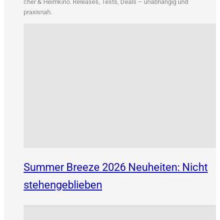
&
cher
Heim­ki­no. Releases, Tests, Deals – unab­hän­gig und
praxisnah.
Summer Breeze 2026 Neuheiten: Nicht
stehengeblieben