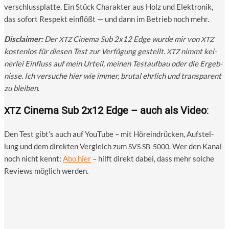
ver­schluss­plat­te. Ein Stück Cha­rak­ter aus Holz und Elek­tro­nik,
das sofort Respekt ein­flößt — und dann im Betrieb noch mehr.
Dis­clai­mer:
Der
Cine­ma Sub 2x12 Edge wur­de mir von
XTZ
XTZ
kos­ten­los für die­sen Test zur Ver­fü­gung gestellt.
nimmt kei­
XTZ
ner­lei Ein­fluss auf mein Urteil, mei­nen Test­auf­bau oder die Ergeb­
nis­se. Ich ver­su­che hier wie immer, bru­tal ehr­lich und trans­pa­rent
zu bleiben.
Cinema Sub 2x12 Edge – auch als Video
:
XTZ
Den Test gibt’s auch auf You­Tube – mit Hör­ein­drü­cken, Auf­stel­
lung und dem direk­ten Ver­gleich zum
. Wer den Kanal
SVS
SB-5000
noch nicht kennt:
Abo hier
– hilft direkt dabei, dass mehr sol­che
Reviews mög­lich werden.