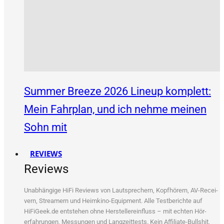
Summer Breeze 2026 Lineup komplett:
Mein Fahrplan, und ich nehme meinen
Sohn mit
REVIEWS
Reviews
Unab­hän­gi­ge HiFi Reviews von Laut­spre­chern, Kopf­hö­rern, AV-Recei­
vern, Strea­mern und Heim­ki­no-Equip­ment. Alle Test­be­rich­te auf
HiFiGeek.de ent­ste­hen ohne Her­stel­ler­ein­fluss – mit ech­ten Hör­
erfah­run­gen, Mes­sun­gen und Lang­zeit­tests. Kein Affi­lia­te-Bull­shit,