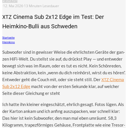
Heimkino
·
12. Mai 2026
·
13 Minuten Lesedauer
Cinema Sub 2x12 Edge im Test: Der
XTZ
Heimkino-Bulli aus Schweden
Startseite
Heimkino
Sub­woo­fer sind in gewis­ser Wei­se die ehr­lichs­ten Gerä­te der gan­
zen HiFi-Welt. Du stellst sie auf, du drückst Play — und ent­we­der
bewegt sich was im Raum, oder es tut es nicht. Kein Schön­re­den,
kei­ne Abs­trak­ti­on, kein „wenn du dich rein­hörst, wirst du es hören”.
Ent­we­der geht die Couch mit, oder sie steht still. Der
Cine­ma
XTZ
Sub 2x12 Edge
macht von der ers­ten Sekun­de klar, auf wel­cher
Sei­te die­ser Glei­chung er steht
Ich hat­te ihn klei­ner ein­ge­schätzt, ehr­lich gesagt. Fotos lügen. Als
der Kar­ton ankam und ich anfing aus­zu­pa­cken, war schnell klar:
Das hier ist kein Sub­woo­fer, den man mal eben umräumt. 58,3
Kilo­gramm, tra­pez­för­mi­ges Gehäu­se, Front­plat­te wie eine Tre­sor­