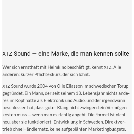
Sound — eine Marke, die man kennen sollte
XTZ
Wer sich ernst­haft mit Heim­ki­no beschäf­tigt, kennt
. Alle
XTZ
ande­ren: kur­zer Pflicht­ex­kurs, der sich lohnt.
Sound wur­de 2004 von Olle Eli­as­son im schwe­di­schen Torup
XTZ
gegrün­det. Ein Mann, der seit sei­nem 13. Lebens­jahr nichts ande­
res im Kopf hat­te als Elek­tro­nik und Audio, und der irgend­wann
beschlos­sen hat, dass guter Klang nicht zwin­gend ein Ver­mö­gen
kos­ten muss — wenn man es rich­tig angeht. Die For­mel ist nicht
neu, aber sie funk­tio­niert: Ent­wick­lung in Schwe­den, Direkt­ver­
trieb ohne Händ­ler­netz, kei­ne auf­ge­bläh­ten Mar­ke­ting­bud­gets.