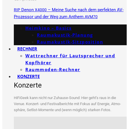
Denon
– Meine Suche nach dem perfekten AV-
RIP
X4000
Prozessor und der Weg zum Anthem
AVM70
Heimkino – Basics
Raumakustik-Planung
Raumakustik-Sitzposition
RECHNER
Wattrechner für Lautsprecher und
Kopfhörer
Raummoden-Rechner
KONZERTE
Konzerte
HiFi­Ge­ek kann nicht nur Zuhau­se-Sound: Hier geht’s raus in die
Venue. Kon­zert- und Fes­ti­val­be­rich­te mit Fokus auf Ener­gie, Atmo­
sphä­re, Set­list-Momen­te und (wenn mög­lich) star­ken Fotos.