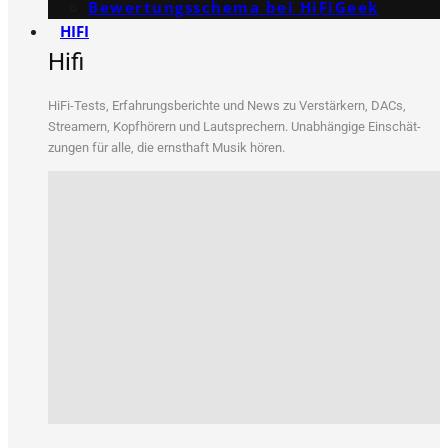
Bewertungs­schema bei HiFiGeek
HIFI
Hifi
HiFi-Tests, Erfah­rungs­be­rich­te und News zu Ver­stär­kern, DACs,
Strea­mern, Kopf­hö­rern und Laut­spre­chern. Unab­hän­gi­ge Ein­schät­
zun­gen für alle, die ernst­haft Musik hören.