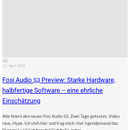
Hifi
·
21. April 2026
Fosi Audio
Preview: Starke Hardware,
S3
halbfertige Software – eine ehrliche
Einschätzung
Alle fei­ern den neu­en Fosi Audio S3. Zwei Tage getes­tet, Video
raus, Hype. Ich steh hier und frag mich: Hat irgend­je­mand das
Ding mal wirk­lich benutzt? Ich hab’s getan –...