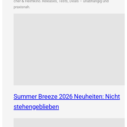
&
cher
Heim­ki­no. Releases, Tests, Deals – unab­hän­gig und
praxisnah.
Summer Breeze 2026 Neuheiten: Nicht
stehengeblieben