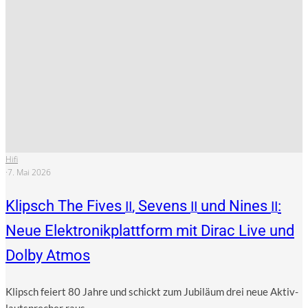
Hifi
·
7. Mai 2026
Klipsch The Fives
, Sevens
und Nines
:
II
II
II
Neue Elektronikplattform mit Dirac Live und
Dolby Atmos
Klipsch fei­ert 80 Jah­re und schickt zum Jubi­lä­um drei neue Aktiv­
laut­spre­cher raus....