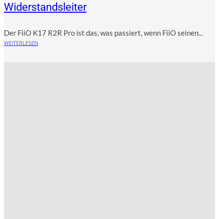
Widerstandsleiter
Der FiiO K17 R2R Pro ist das, was pas­siert, wenn FiiO sei­nen...
WEITERLESEN