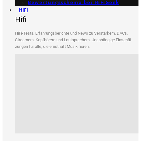
Bewertungs­schema bei HiFiGeek
HIFI
Hifi
HiFi-Tests, Erfah­rungs­be­rich­te und News zu Ver­stär­kern, DACs,
Strea­mern, Kopf­hö­rern und Laut­spre­chern. Unab­hän­gi­ge Ein­schät­
zun­gen für alle, die ernst­haft Musik hören.