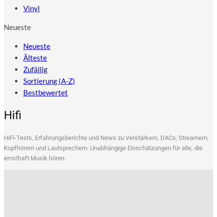
Vinyl
Neueste
Neueste
Älteste
Zufällig
Sortierung (A-Z)
Bestbewertet
Hifi
HiFi-Tests, Erfah­rungs­be­rich­te und News zu Ver­stär­kern, DACs, Strea­mern,
Kopf­hö­rern und Laut­spre­chern. Unab­hän­gi­ge Ein­schät­zun­gen für alle, die
ernst­haft Musik hören.