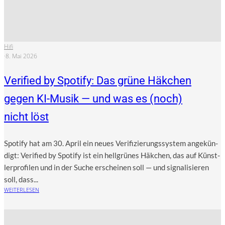
Hifi
·
8. Mai 2026
Verified by Spotify: Das grüne Häkchen
gegen KI-Musik — und was es (noch)
nicht löst
Spo­ti­fy hat am 30. April ein neu­es Veri­fi­zie­rungs­sys­tem ange­kün­
digt: Veri­fied by Spo­ti­fy ist ein hell­grü­nes Häk­chen, das auf Künst­
ler­pro­fi­len und in der Suche erschei­nen soll — und signa­li­sie­ren
soll, dass...
WEITERLESEN