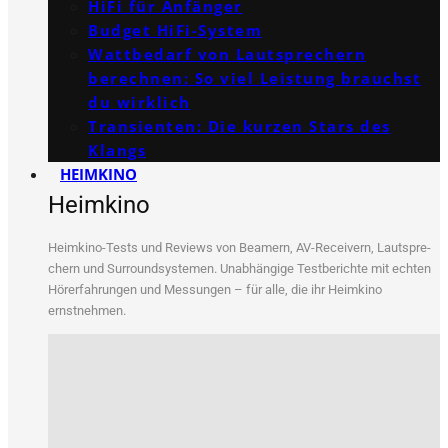
HiFi für Anfänger
Budget HiFi-System
Wattbedarf von Lautsprechern
berechnen: So viel Leistung brauchst
du wirklich
Transienten: Die kurzen Stars des
Klangs
HEIMKINO
Heimkino
Heim­ki­no-Tests und Reviews von Bea­mern, AV-Recei­vern, Laut­spre­
chern und Sur­round­sys­te­men. Unab­hän­gi­ge Test­be­rich­te mit ech­ten
Hör­erfah­run­gen und Mes­sun­gen – für alle, die ihr Heim­ki­no
ernstnehmen.