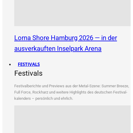
Lorna Shore Hamburg 2026 — in der
ausverkauften Inselpark Arena
FESTIVALS
Festivals
Fes­ti­val­be­rich­te und Pre­views aus der Metal-Sze­ne: Sum­mer Bree­ze,
Full Force, Rock­harz und wei­te­re High­lights des deut­schen Fes­ti­val­
ka­len­ders – per­sön­lich und ehrlich.