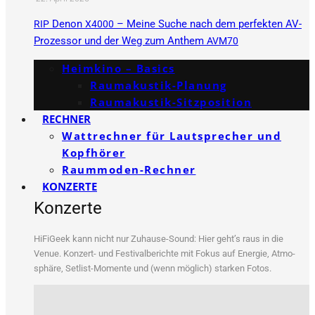
Denon
– Meine Suche nach dem perfekten AV-
RIP
X4000
Prozessor und der Weg zum Anthem
AVM70
Heimkino – Basics
Raumakustik-Planung
Raumakustik-Sitzposition
RECHNER
Wattrechner für Lautsprecher und
Kopfhörer
Raummoden-Rechner
KONZERTE
Konzerte
HiFi­Ge­ek kann nicht nur Zuhau­se-Sound: Hier geht’s raus in die
Venue. Kon­zert- und Fes­ti­val­be­rich­te mit Fokus auf Ener­gie, Atmo­
sphä­re, Set­list-Momen­te und (wenn mög­lich) star­ken Fotos.