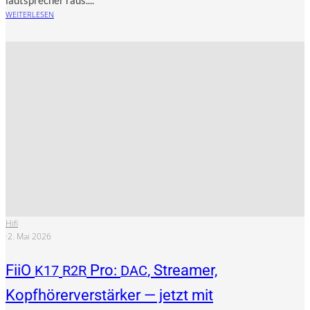
WEITERLESEN
Hifi
·
2. Mai 2026
FiiO
Pro:
, Streamer,
K17
R2R
DAC
Kopfhörerverstärker — jetzt mit