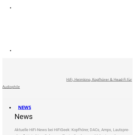
HiFi, Heimkino, Kopfhörer & Head-Fi für
Audiophile
NEWS
News
Aktu­el­le HiFi-News bei HiFi­Ge­ek: Kopf­hö­rer, DACs, Amps, Laut­spre­