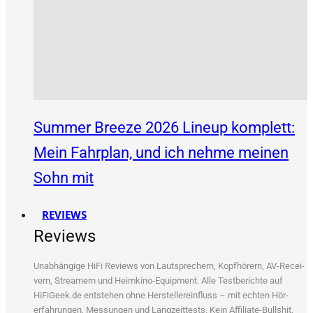
Summer Breeze 2026 Lineup komplett:
Mein Fahrplan, und ich nehme meinen
Sohn mit
REVIEWS
Reviews
Unab­hän­gi­ge HiFi Reviews von Laut­spre­chern, Kopf­hö­rern, AV-Recei­
vern, Strea­mern und Heim­ki­no-Equip­ment. Alle Test­be­rich­te auf
HiFiGeek.de ent­ste­hen ohne Her­stel­ler­ein­fluss – mit ech­ten Hör­
erfah­run­gen, Mes­sun­gen und Lang­zeit­tests. Kein Affi­lia­te-Bull­shit,