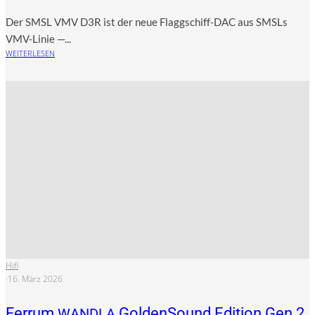
Der SMSL VMV D3R ist der neue Flagg­schiff-DAC aus SMSLs
VMV-Linie —...
WEITERLESEN
Hifi
·
16. März 2026
Ferrum
GoldenSound Edition Gen 2
WANDLA